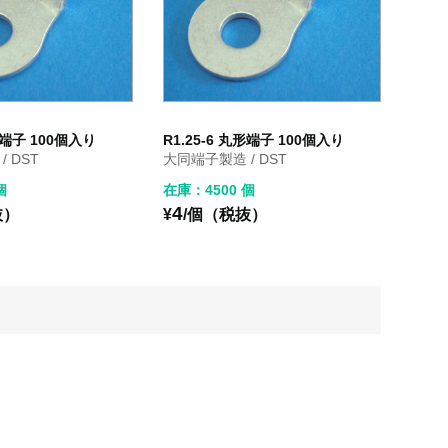
丸形端子 100個入り
R1.25-6 丸形端子 100個入り
 DST
大同端子製造 / DST
個
在庫：4500 個
4
抜）
¥
/個（税抜）