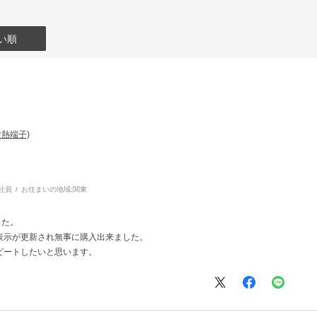
い順
耐熱端子)
社員
お住まいの地域:
関東
した。
表示が更新され無事に購入出来ました。
ピートしたいと思います。