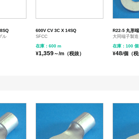
38SQ
600V CV 3C X 14SQ
R22-5 丸形
ブル
SFCC
大同端子製造 /
在庫：600 m
在庫：100 個
1,359
48
）
¥
～/m（税抜）
¥
/個（