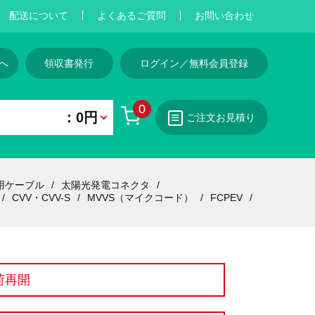
配送について
よくあるご質問
お問い合わせ
へ
領収書発行
ログイン／無料会員登録
0
：0円
ご注文お見積り
用ケーブル
太陽光発電コネクタ
CVV・CVV-S
MVVS（マイクコード）
FCPEV
荷再開