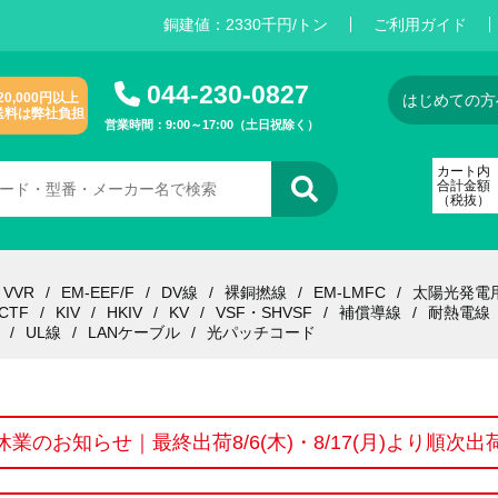
銅建値：
2
3
3
0
千円/トン
ご利用ガイド
044-230-0827
20,000円以上
はじめての方
送料は弊社負担
営業時間：9:00～17:00（土日祝除く）
カート内
合計金額
（税抜）
VVR
EM-EEF/F
DV線
裸銅撚線
EM-LMFC
太陽光発電
CTF
KIV
HKIV
KV
VSF・SHVSF
補償導線
耐熱電線
UL線
LANケーブル
光パッチコード
休業のお知らせ｜最終出荷8/6(木)・8/17(月)より順次出