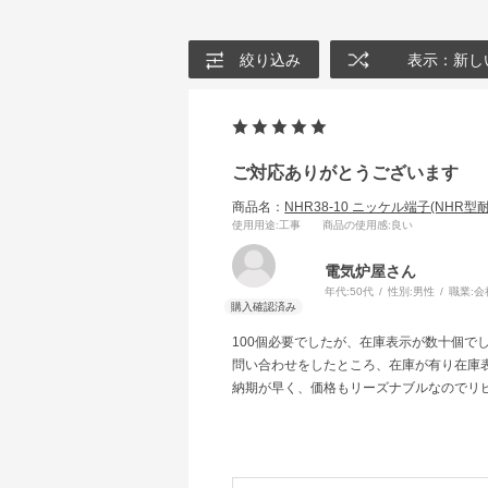
絞り込み
表示：新し
ご対応ありがとうございます
商品名：
NHR38-10 ニッケル端子(NHR型
使用用途
:工事
商品の使用感
:良い
電気炉屋さん
年代:
50代
性別:
男性
職業:
会
100個必要でしたが、在庫表示が数十個で
問い合わせをしたところ、在庫が有り在庫
納期が早く、価格もリーズナブルなのでリ