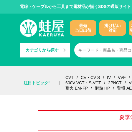
電線・ケーブルから工具まで電材品が揃うSDSの通販サイト
最短
掛け払い
当日出荷
対応
カテゴリから探す
CVT
CV・CV-S
IV
VVF
注目トピック!
600V VCT・S-VCT
2PNCT
V
耐火 EM-FP
耐熱 HP
警報 AE
夏季