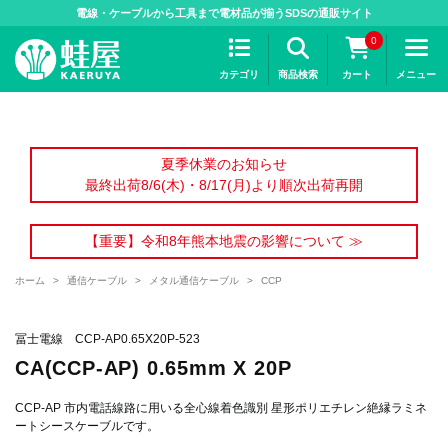
>
電線・ケーブルから工具まで電材品が揃うSDSの通販サイト
0
カテゴリ
商品検索
カート
メニュー
夏季休業のお知らせ
最終出荷8/6(木)・8/17(月)より順次出荷再開
【重要】令和8年熊本地震の影響について ≫
ホーム
>
通信ケーブル
>
メタル通信ケーブル
>
CCP
冨士電線 CCP-AP0.65X20P-523
CA(CCP-AP) 0.65mm X 20P
CCP-AP 市内電話線路に用いる全心線着色識別 星形ポリエチレン絶縁ラミネ
ートシースケーブルです。