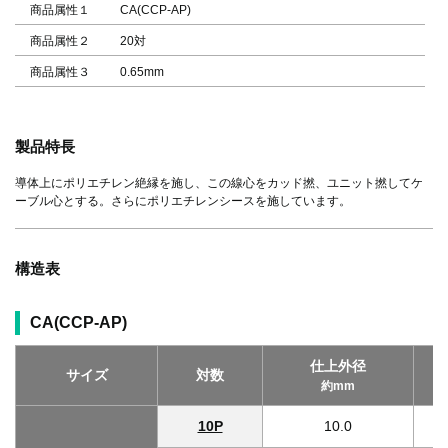
商品属性１
CA(CCP-AP)
商品属性２
20対
商品属性３
0.65mm
製品特長
導体上にポリエチレン絶縁を施し、この線心をカッド撚、ユニット撚してケ
ーブル心とする。さらにポリエチレンシースを施しています。
構造表
CA(CCP-AP)
仕上外径
サイズ
対数
約mm
10P
10.0