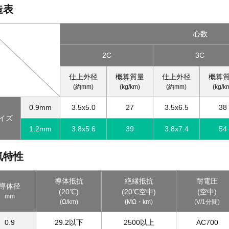
造表
心数
2C
3C
仕上外径
概算質量
仕上外径
概算
(約mm)
(kg/km)
(約mm)
(kg/k
0.9mm
3.5x5.0
27
3.5x6.5
38
イズ
1.2mm
3.8x5.6
39
3.8x7.4
54
気特性
導体抵抗
絶縁抵抗
耐電圧
導体径
(20℃)
(20℃空中)
(空中)
mm
(Ω/km)
(MΩ・km)
(V/1分間)
0.9
29.2以下
2500以上
AC700