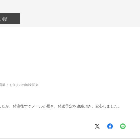
い順
営業
お住まいの地域:
関東
したが、発注後すぐメールが届き、発送予定を連絡頂き、安心しました。