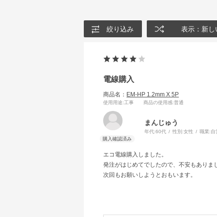
絞り込み
表示：新し
電線購入
商品名：
EM-HP 1.2mm X 5P
使用用途
:工事
商品の使用感
:普通
まんじゅう
年代:
60代
性別:
女性
職業:
自
エコ電線購入しました。
発注がはじめてでしたので、不安もありま
次回もお願いしようとおもいます。