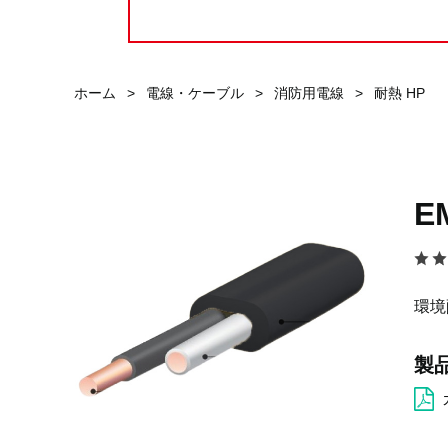
ホーム
>
電線・ケーブル
>
消防用電線
>
耐熱 HP
E
環境
製