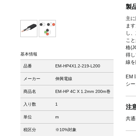
製
主に
ます
し、
こと
格(
基本情報
得し
線を
品番
EM-HP4X1.2-219-L200
EM
メーカー
伸興電線
シー
商品名
EM-HP 4C X 1.2mm 200m巻
入り数
1
注
単位
m
共通
税区分
※10%対象