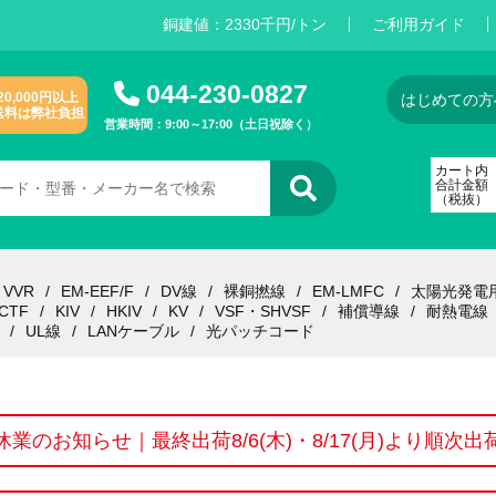
銅建値：
2
3
3
0
千円/トン
ご利用ガイド
044-230-0827
20,000円以上
はじめての方
送料は弊社負担
営業時間：9:00～17:00（土日祝除く）
カート内
合計金額
（税抜）
VVR
EM-EEF/F
DV線
裸銅撚線
EM-LMFC
太陽光発電
CTF
KIV
HKIV
KV
VSF・SHVSF
補償導線
耐熱電線
UL線
LANケーブル
光パッチコード
休業のお知らせ｜最終出荷8/6(木)・8/17(月)より順次出