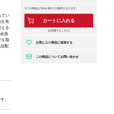
※この商品は”200m”単位での販売となります。
れてい
カートに入れる
能を有
耐える
(お見積りもこちら)
業会規
定を取
お気に入り商品に追加する
、誤配
この商品についてお問い合わせ
です。