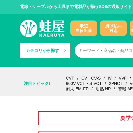
電線・ケーブルから工具まで電材品が揃うSDSの通販サイト
最短
掛け払い
当日出荷
対応
カテゴリから探す
CVT
CV・CV-S
IV
VVF
注目トピック!
600V VCT・S-VCT
2PNCT
V
耐火 EM-FP
耐熱 HP
警報 AE
夏季