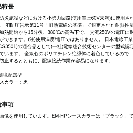
品特長
防災施設などにおける小勢力回路(使用電圧60V未満)に使用さ
。 消防庁告示第11号「耐熱電線の基準」で規定された耐熱性
加熱開始から15分後、380℃の高温下で、 交流250Vの電圧に
ができます。(注)使用温度/電圧ではありません。 日本電線工
JCS3501)の適合品として(一社)電線総合技術センターの型式認
ています。 全線心のポリエチレン絶縁体に着色しているので
防止するとともに、配線接続作業が容易になります。
 環境配慮型
スカラー：黒
意事項
画像を使用しています。EM-HPシースカラーは「ブラック」