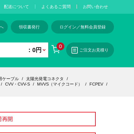
配送について
よくあるご質問
お問い合わせ
へ
領収書発行
ログイン／無料会員登録
0
：0円
ご注文お見積り
用ケーブル
太陽光発電コネクタ
CVV・CVV-S
MVVS（マイクコード）
FCPEV
荷再開