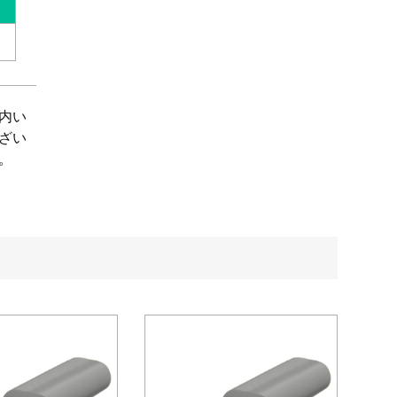
内い
ざい
。