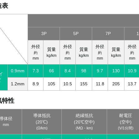
造表
3P
5P
7P
外径
外径
外径
外径
質量
質量
質量
約
約
約
約
kg/km
kg/km
kg/km
mm
mm
mm
mm
0.9mm
7.3
66
8.4
98
9.7
130
10.9
イ
ズ
1.2mm
8.9
105
10.5
155
11.8
205
13.7
気特性
導体抵抗
絶縁抵抗
耐電圧
導体径
(20℃)
(20℃空中)
(空中)
mm
(Ω/km)
(MΩ・km)
(V/1分間)