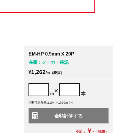
EM-HP 0.9mm X 20P
在庫：メーカー確認
1,262
¥
/m（税抜）
×
m
本
切断可能条長は10m～1000mです
￥-
小計：
（税抜）