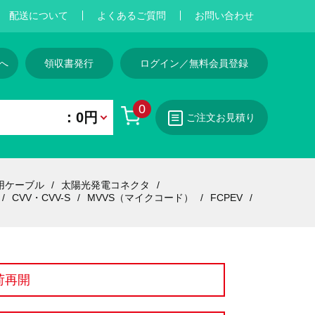
配送について
よくあるご質問
お問い合わせ
へ
領収書発行
ログイン／無料会員登録
0
：0円
ご注文お見積り
用ケーブル
太陽光発電コネクタ
CVV・CVV-S
MVVS（マイクコード）
FCPEV
荷再開