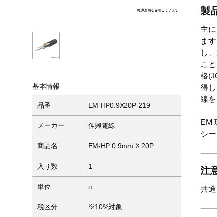
製
主に
ます
し、
こと
格(
基本情報
得し
線を
品番
EM-HP0.9X20P-219
EM
メーカー
伸興電線
シー
商品名
EM-HP 0.9mm X 20P
入り数
1
注
単位
m
共通
税区分
※10%対象