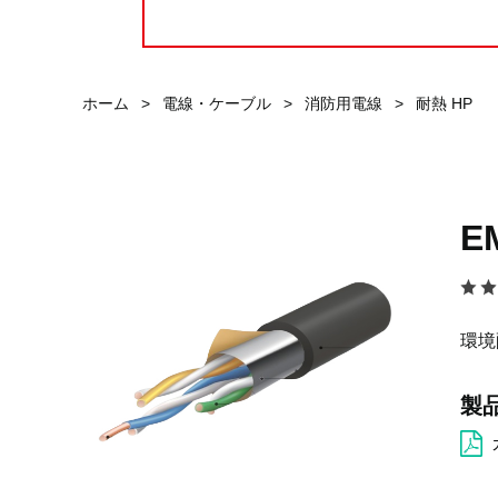
ホーム
>
電線・ケーブル
>
消防用電線
>
耐熱 HP
E
環境
製