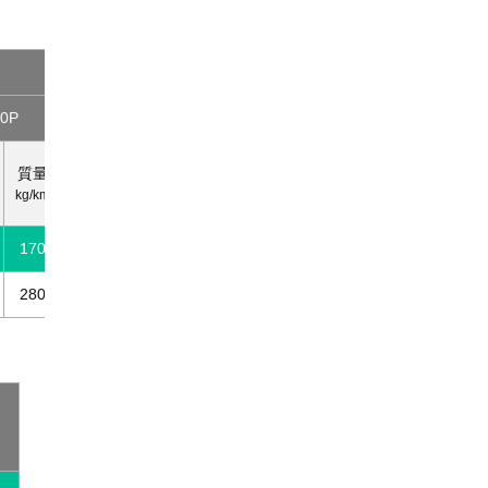
対数
10P
15P
20P
30P
50P
外径
外径
外径
外径
質量
質量
質量
質量
質
約
約
約
約
kg/km
kg/km
kg/km
kg/km
kg/
mm
mm
mm
mm
170
13.0
245
14.6
315
17.6
465
23.0
76
280
16.3
405
19.0
535
22.5
785
29.4
13