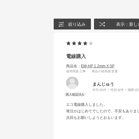
絞り込み
表示：新し
電線購入
商品名：
EM-HP 1.2mm X 5P
使用用途
:工事
商品の使用感
:普通
まんじゅう
年代:
60代
性別:
女性
職業:
自
エコ電線購入しました。
発注がはじめてでしたので、不安もありま
次回もお願いしようとおもいます。