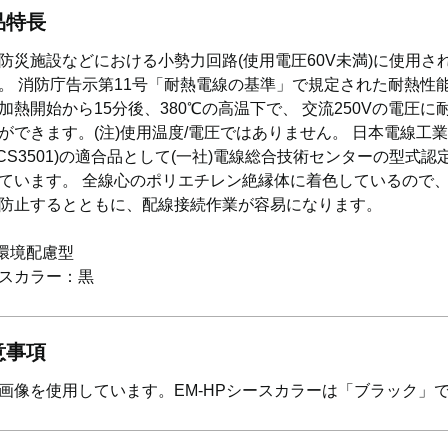
品特長
防災施設などにおける小勢力回路(使用電圧60V未満)に使用さ
。 消防庁告示第11号「耐熱電線の基準」で規定された耐熱性
加熱開始から15分後、380℃の高温下で、 交流250Vの電圧に
ができます。(注)使用温度/電圧ではありません。 日本電線工
JCS3501)の適合品として(一社)電線総合技術センターの型式認
ています。 全線心のポリエチレン絶縁体に着色しているので
防止するとともに、配線接続作業が容易になります。
 環境配慮型
スカラー：黒
意事項
画像を使用しています。EM-HPシースカラーは「ブラック」