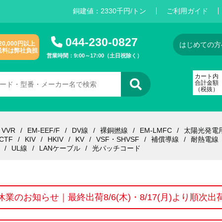
銅建値：
2
3
3
0
千円/トン
ご利用ガイド
044-230-0827
20,000円以上
はじめての方
送料は弊社負担
営業時間：9:00～17:00（土日祝除く）
カート内
合計金額
（税抜）
VVR
EM-EEF/F
DV線
裸銅撚線
EM-LMFC
太陽光発電
CTF
KIV
HKIV
KV
VSF・SHVSF
補償導線
耐熱電線
UL線
LANケーブル
光パッチコード
休業のお知らせ｜最終出荷8/6(木)・8/17(月)より順次出