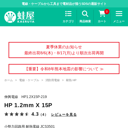
>
電線・ケーブルから工具まで電材品が揃うSDSの通販サイト
0
カテゴリ
商品検索
カート
メニュー
夏季休業のお知らせ
最終出荷8/6(木)・8/17(月)より順次出荷再開
【重要】令和8年熊本地震の影響について ≫
ホーム
>
電線・ケーブル
>
消防用電線
>
耐熱 HP
伸興電線 HP1.2X15P-219
HP 1.2mm X 15P
4.3
（4）
レビューを見る
小勢力回路用 耐熱電線 JCS3501