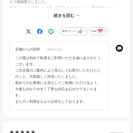
エコ電線購入しました。
発注がはじめてでしたので、不安もありましたが、発注後すぐメール
が届き、発送予定を連絡頂き、安心しました。
続きを読む
次回もお願いしようとおもいます。
参考になった
0
Like!
0
店舗からの回答
2026.3.10
この度は初めて蛙屋をご利用いただき誠にありがとう
ございます。
ご注文後のご案内により安心してお取引いただけたと
のこと、大変嬉しく拝見いたしました。
初めてのお客様にも安心してご利用いただけるよう、
今後も分かりやすく丁寧な対応を心がけてまいりま
す。
またのご利用を心よりお待ちしております。