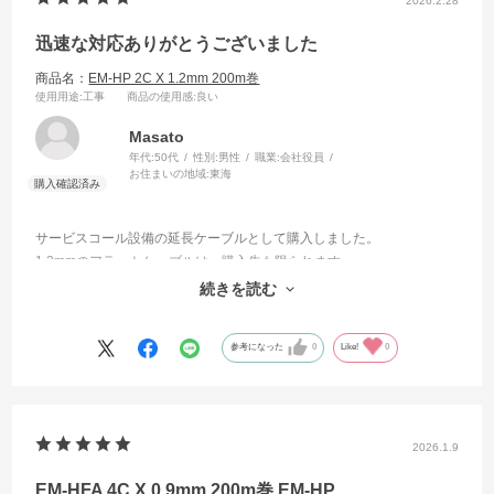
2026.2.28
迅速な対応ありがとうございました
商品名：
EM-HP 2C X 1.2mm 200m巻
使用用途
:工事
商品の使用感
:良い
Masato
年代:
50代
性別:
男性
職業:
会社役員
お住まいの地域:
東海
サービスコール設備の延長ケーブルとして購入しました。
1.2mmのアラートケーブルは、購入先も限られます。
今回は、品質がよく安価で迅速に購入する事ができました。
続きを読む
急いで必要だったので、非常に助かりました。
参考になった
0
Like!
0
2026.1.9
EM-HFA 4C X 0.9mm 200m巻 EM-HP