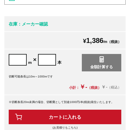
在庫：メーカー確認
1,386
¥
/m（税抜）
×
m
本
切断可能条長は10m～1000mです
￥-
￥-
（税込）
小計：
（税抜）
※切断条長20m未満の場合、切断費として別途1000円/本(税抜)発生いたします。
カートに入れる
(お見積りもこちら)