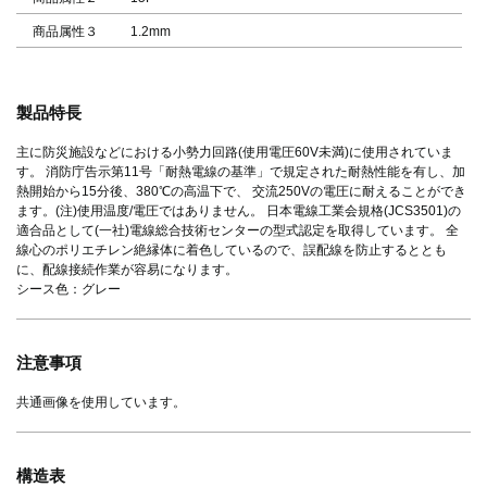
商品属性３
1.2mm
製品特長
主に防災施設などにおける小勢力回路(使用電圧60V未満)に使用されていま
す。 消防庁告示第11号「耐熱電線の基準」で規定された耐熱性能を有し、加
熱開始から15分後、380℃の高温下で、 交流250Vの電圧に耐えることができ
ます。(注)使用温度/電圧ではありません。 日本電線工業会規格(JCS3501)の
適合品として(一社)電線総合技術センターの型式認定を取得しています。 全
線心のポリエチレン絶縁体に着色しているので、誤配線を防止するととも
に、配線接続作業が容易になります。
シース色：グレー
注意事項
共通画像を使用しています。
構造表