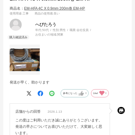
商品名：
EM-HFA 4C X 0.9mm 200m巻 EM-HP
使用用途
:工事
商品の使用感
:良い
へびたろう
年代:
50代
性別:
男性
職業:
会社役員
お住まいの地域:
関東
発送が早く、助かります
参考になった
0
Like!
0
店舗からの回答
2026.1.13
この度はご利用いただき誠にありがとうございます。
発送の早さについてお喜びいただけて、大変嬉しく思
います。