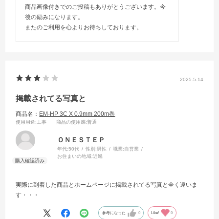
商品画像付きでのご投稿もありがとうございます。今
後の励みになります。
またのご利用を心よりお待ちしております。
2025.5.14
掲載されてる写真と
商品名：
EM-HP 3C X 0.9mm 200m巻
使用用途
:工事
商品の使用感
:普通
ＯＮＥＳＴＥＰ
年代:
50代
性別:
男性
職業:
自営業
お住まいの地域:
近畿
実際に到着した商品とホームページに掲載されてる写真と全く違いま
す・・・
参考になった
0
Like!
0