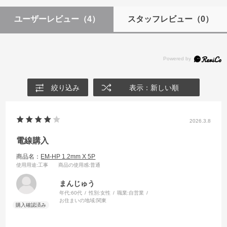
ユーザーレビュー
（4）
スタッフレビュー
（0）
絞り込み
表示：新しい順
2026.3.8
電線購入
商品名：
EM-HP 1.2mm X 5P
使用用途
:工事
商品の使用感
:普通
まんじゅう
年代:
60代
性別:
女性
職業:
自営業
お住まいの地域:
関東