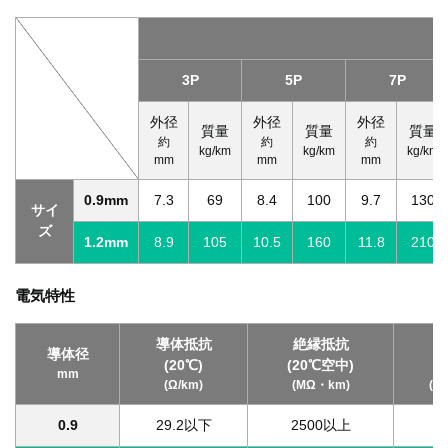
3P
5P
7P
外径
外径
外径
質量
質量
質量
約
約
約
kg/km
kg/km
kg/km
mm
mm
mm
0.9mm
7.3
69
8.4
100
9.7
130
サイ
ズ
1.2mm
8.9
105
10.5
160
11.8
210
電気特性
導体抵抗
絶縁抵抗
耐
導体径
(20℃)
(20℃空中)
(
mm
(Ω/km)
(MΩ・km)
(V
0.9
29.2以下
2500以上
A