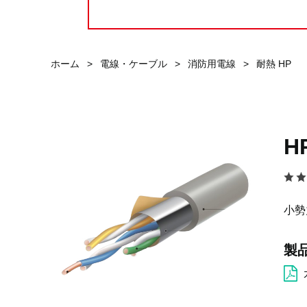
ホーム
>
電線・ケーブル
>
消防用電線
>
耐熱 HP
H
小勢
製