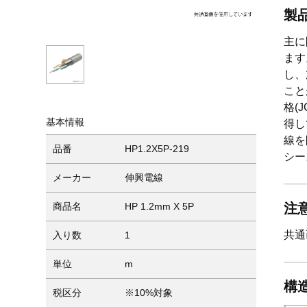
製
主に
ます
し、
こと
格(
基本情報
得し
線を
品番
HP1.2X5P-219
シー
メーカー
伸興電線
注
商品名
HP 1.2mm X 5P
共通
入り数
1
単位
m
構
税区分
※10%対象