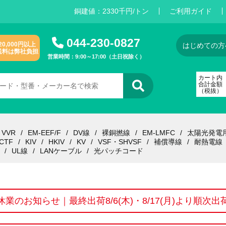
銅建値：
2
3
3
0
千円/トン
ご利用ガイド
044-230-0827
20,000円以上
はじめての方
送料は弊社負担
営業時間：9:00～17:00（土日祝除く）
カート内
合計金額
（税抜）
VVR
EM-EEF/F
DV線
裸銅撚線
EM-LMFC
太陽光発電
CTF
KIV
HKIV
KV
VSF・SHVSF
補償導線
耐熱電線
UL線
LANケーブル
光パッチコード
休業のお知らせ｜最終出荷8/6(木)・8/17(月)より順次出