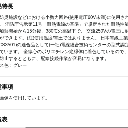
品特長
防災施設などにおける小勢力回路(使用電圧60V未満)に使用さ
。 消防庁告示第11号「耐熱電線の基準」で規定された耐熱性
加熱開始から15分後、380℃の高温下で、 交流250Vの電圧に
ができます。(注)使用温度/電圧ではありません。 日本電線工
JCS3501)の適合品として(一社)電線総合技術センターの型式認
ています。 全線心のポリエチレン絶縁体に着色しているので
防止するとともに、配線接続作業が容易になります。
ス色：グレー
意事項
画像を使用しています。
造表