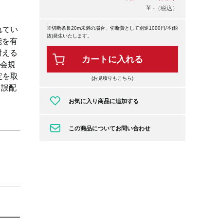
￥-
（税込）
れてい
※切断条長20m未満の場合、切断費として別途1000円/本(税
抜)発生いたします。
能を有
耐える
カートに入れる
業会規
定を取
(お見積りもこちら)
、誤配
お気に入り商品に追加する
この商品についてお問い合わせ