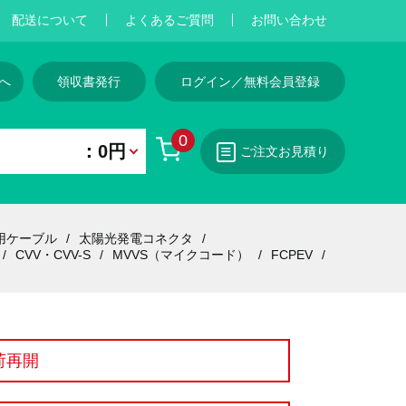
配送について
よくあるご質問
お問い合わせ
へ
領収書発行
ログイン／無料会員登録
0
：0円
ご注文お見積り
用ケーブル
太陽光発電コネクタ
CVV・CVV-S
MVVS（マイクコード）
FCPEV
荷再開