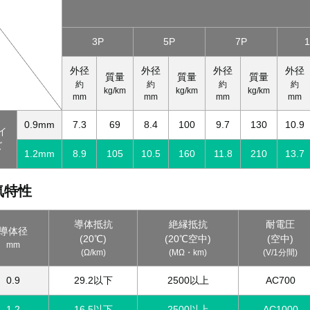
3P
5P
7P
外径
外径
外径
外径
質量
質量
質量
約
約
約
約
kg/km
kg/km
kg/km
mm
mm
mm
mm
0.9mm
7.3
69
8.4
100
9.7
130
10.9
イ
ズ
1.2mm
8.9
105
10.5
160
11.8
210
13.7
気特性
導体抵抗
絶縁抵抗
耐電圧
導体径
(20℃)
(20℃空中)
(空中)
mm
(Ω/km)
(MΩ・km)
(V/1分間)
0.9
29.2以下
2500以上
AC700
1.2
16.5以下
2500以上
AC1000