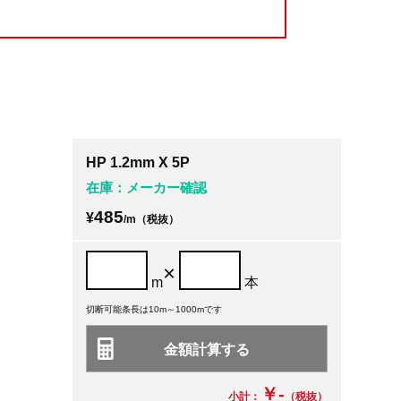
HP 1.2mm X 5P
在庫：メーカー確認
485
¥
/m（税抜）
×
m
本
切断可能条長は10m～1000mです
￥-
小計：
（税抜）