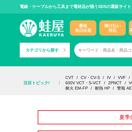
電線・ケーブルから工具まで電材品が揃うSDSの通販サイト
最短
掛け払い
当日出荷
対応
カテゴリから探す
CVT
CV・CV-S
IV
VVF
注目トピック!
600V VCT・S-VCT
2PNCT
V
耐火 EM-FP
耐熱 HP
警報 AE
夏季