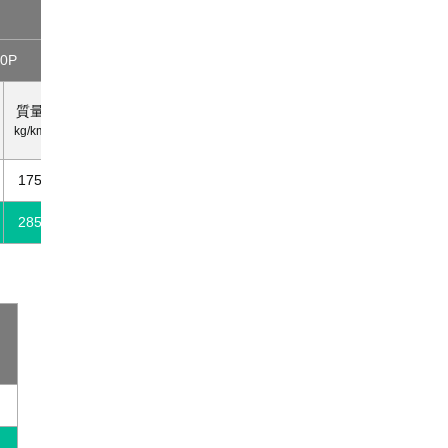
対数
10P
15P
20P
30P
50P
外径
外径
外径
外径
質量
質量
質量
質量
質
約
約
約
約
kg/km
kg/km
kg/km
kg/km
kg/
mm
mm
mm
mm
175
13.0
255
14.6
325
17.6
475
23.0
77
285
16.3
415
19.0
545
22.5
800
29.4
13