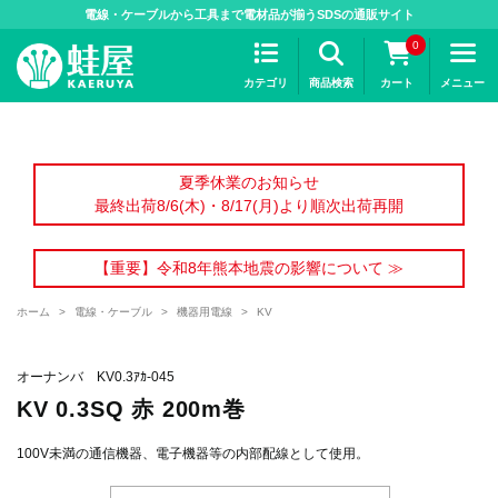
>
電線・ケーブルから工具まで電材品が揃うSDSの通販サイト
0
カテゴリ
商品検索
カート
メニュー
夏季休業のお知らせ
最終出荷8/6(木)・8/17(月)より順次出荷再開
【重要】令和8年熊本地震の影響について ≫
ホーム
>
電線・ケーブル
>
機器用電線
>
KV
オーナンバ KV0.3ｱｶ-045
KV 0.3SQ 赤 200m巻
100V未満の通信機器、電子機器等の内部配線として使用。