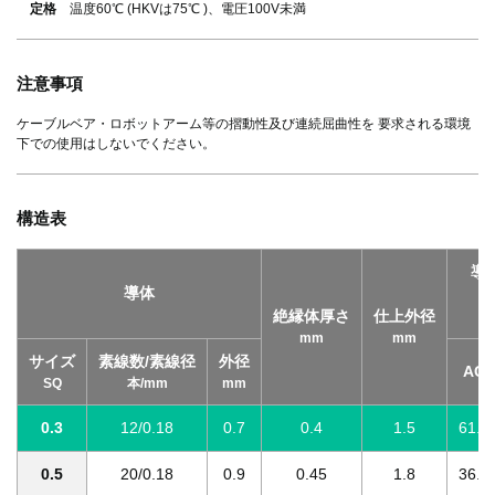
定格
温度60℃ (HKVは75℃ )、電圧100V未満
注意事項
ケーブルベア・ロボットアーム等の摺動性及び連続屈曲性を 要求される環境
下での使用はしないでください。
構造表
導
導体
(
絶縁体厚さ
仕上外径
Ω
mm
mm
サイズ
素線数/素線径
外径
AC
SQ
本/mm
mm
0.3
12/0.18
0.7
0.4
1.5
61.1
0.5
20/0.18
0.9
0.45
1.8
36.7