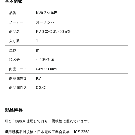
基本情報
品番
KV0.3ｱｶ-045
メーカー
オーナンバ
商品名
KV 0.3SQ 赤 200m巻
入り数
1
単位
m
税区分
※10%対象
商品コード
0450000069
商品属性１
KV
商品属性３
0.3SQ
製品特長
可とう撚線を使用しており、柔軟性に優れています。
適用規格
準拠規格：日本電線工業会規格 JCS 3368