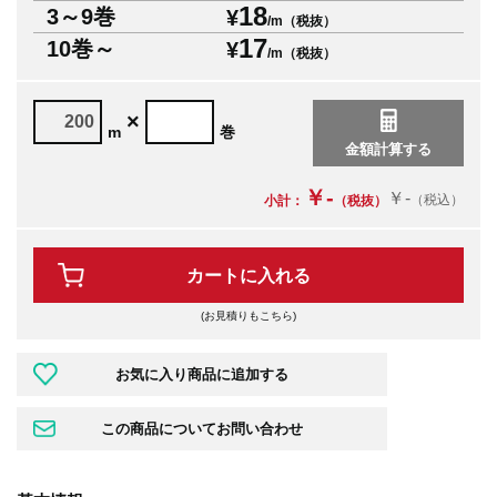
18
3～9巻
¥
/m（税抜）
17
10巻～
¥
/m（税抜）
×
m
巻
￥-
￥-
（税込）
小計：
（税抜）
カートに入れる
(お見積りもこちら)