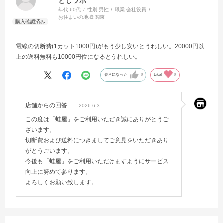
としラボ
年代:
60代
性別:
男性
職業:
会社役員
お住まいの地域:
関東
電線の切断費(1カット1000円)がもう少し安いとうれしい。20000円以
上の送料無料も10000円位になるとうれしい。
参考になった
0
Like!
0
店舗からの回答
2026.6.3
この度は「蛙屋」をご利用いただき誠にありがとうご
ざいます。
切断費および送料につきましてご意見をいただきあり
がとうごいます。
今後も「蛙屋」をご利用いただけますようにサービス
向上に努めて参ります。
よろしくお願い致します。