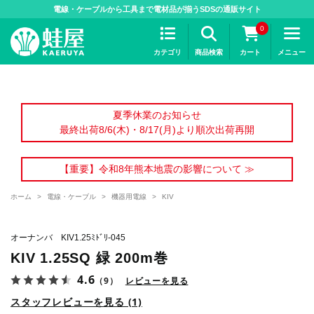
>
電線・ケーブルから工具まで電材品が揃うSDSの通販サイト
0
カテゴリ
商品検索
カート
メニュー
夏季休業のお知らせ
最終出荷8/6(木)・8/17(月)より順次出荷再開
【重要】令和8年熊本地震の影響について ≫
ホーム
>
電線・ケーブル
>
機器用電線
>
KIV
オーナンバ KIV1.25ﾐﾄﾞﾘ-045
KIV 1.25SQ 緑 200m巻
4.6
（9）
レビューを見る
スタッフレビューを見る (1)