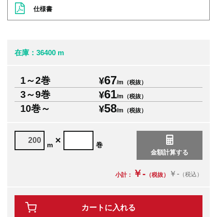
仕様書
在庫：36400 m
67
1～2巻
¥
/m（税抜）
61
3～9巻
¥
/m（税抜）
58
10巻～
¥
/m（税抜）
×
m
巻
￥-
￥-
（税込）
小計：
（税抜）
カートに入れる