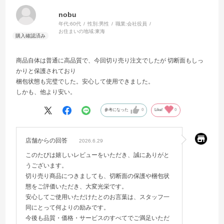
nobu
年代:
60代
性別:
男性
職業:
会社役員
お住まいの地域:
東海
商品自体は普通に高品質で、今回切り売り注文でしたが 切断面もしっ
かりと保護されており
梱包状態も完璧でした。安心して使用できました。
しかも、他より安い。
参考になった
0
Like!
0
店舗からの回答
2026.6.29
このたびは嬉しいレビューをいただき、誠にありがと
うございます。
切り売り商品につきましても、切断面の保護や梱包状
態をご評価いただき、大変光栄です。
安心してご使用いただけたとのお言葉は、スタッフ一
同にとって何よりの励みです。
今後も品質・価格・サービスのすべてでご満足いただ