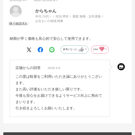
からちゃん
年代:
70代～
性別:
男性
職業:
無職・定年退職
お住まいの地域:
関東
納期が早く価格も良心的で安心して使用できます。
参考になった
0
Like!
0
店舗からの回答
2026.4.6
この度は蛙屋をご利用いただき誠にありがとうござい
ます。
また高い評価をいただき嬉しい限りです。
今後も安心をお届けできるようサービス向上に努めて
まいります。
引き続きよろしくお願いいたします。