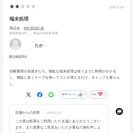
2026.4.14
端末処理
商品名：
KIV 60SQ 赤
使用用途
:DIY
商品の使用感
:普通
たか
切断費用が高過ぎだろ。無駄な端末処理は使うまでに時間がかかる
し、無駄に多くテープを巻いてゴミが増えるだけ、キャップも要らん
し。
参考になった
0
Like!
0
店舗からの回答
2026.4.15
この度は蛙屋をご利用いただき誠にありがとうござい
ます。また貴重なご意見をいただき重ねて御礼申し上