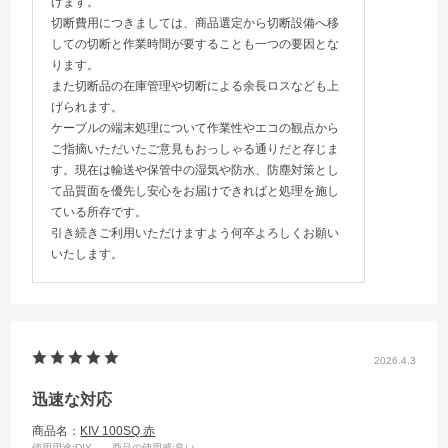
げます。
切断費用につきましては、商品選定から切断設備へ移
しての切断と作業時間が要することも一つの要因とな
ります。
また切断品の在庫管理や切断による余長ロスなども上
げられます。
ケーブルの端末処理について作業性やエコの観点から
ご指摘いただいたご意見もおっしゃる通りだと存じま
す。現在は輸送や保管中の湿気や防水、防塵対策とし
て品質面を優先し安心をお届けできればと処理を施し
ている所存です。
引き続きご利用いただけますよう何卒よろしくお願い
いたします。
2026.4.3
迅速な対応
商品名：
KIV 100SQ 赤
使用用途
:DIY
商品の使用感
:良い