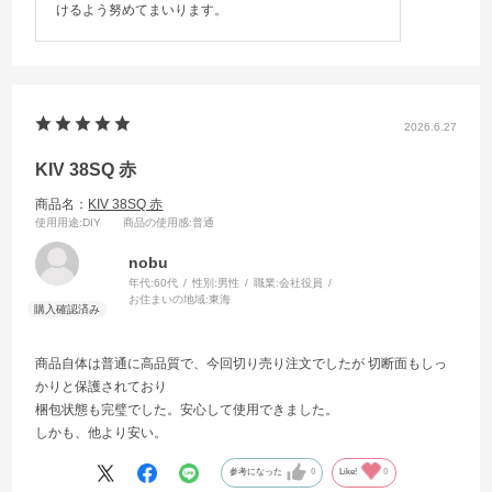
けるよう努めてまいります。
2026.6.27
KIV 38SQ 赤
商品名：
KIV 38SQ 赤
使用用途
:DIY
商品の使用感
:普通
nobu
年代:
60代
性別:
男性
職業:
会社役員
お住まいの地域:
東海
商品自体は普通に高品質で、今回切り売り注文でしたが 切断面もしっ
かりと保護されており
梱包状態も完璧でした。安心して使用できました。
しかも、他より安い。
参考になった
0
Like!
0