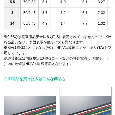
5.5
70/0.32
3.1
1.0
5.1
3.27
3.
8
50/0.45
3.7
1.2
6.1
2.32
2.
14
88/0.45
4.9
1.4
7.7
1.32
1.
※0.5SQは電気用品安全法及びJISに規定されていませんので、KIV
相当品となり、表面表示が他サイズと異なります。
※KIVは導体にメッキなし(AC)、HKIVは導体にメッキあり(TA)を使
用しています。
※許容電流は内線規定1340-2コードなどの許容電流より抜粋。（
）内の数値はHKIVの許容電流となります。
この商品を買った人はこんな商品も