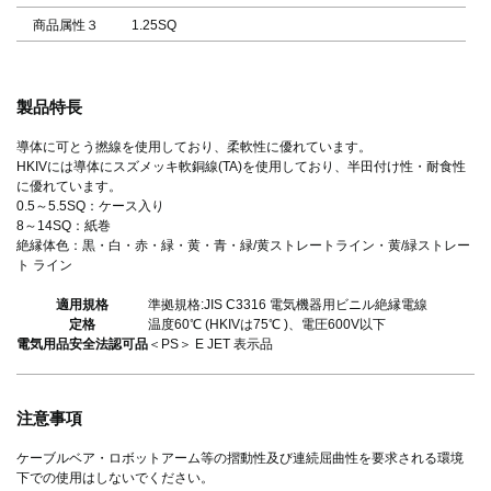
商品属性３
1.25SQ
製品特長
導体に可とう撚線を使用しており、柔軟性に優れています。
HKIVには導体にスズメッキ軟銅線(TA)を使用しており、半田付け性・耐食性
に優れています。
0.5～5.5SQ：ケース入り
8～14SQ：紙巻
絶縁体色：黒・白・赤・緑・黄・青・緑/黄ストレートライン・黄/緑ストレー
ト ライン
適用規格
準拠規格:JIS C3316 電気機器用ビニル絶縁電線
定格
温度60℃ (HKIVは75℃ )、電圧600V以下
電気用品安全法認可品
＜PS＞ E JET 表示品
注意事項
ケーブルベア・ロボットアーム等の摺動性及び連続屈曲性を要求される環境
下での使用はしないでください。