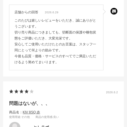
店舗からの回答
2026.6.29
このたびは嬉しいレビューをいただき、誠にありがと
うございます。
切り売り商品につきましても、切断面の保護や梱包状
態をご評価いただき、大変光栄です。
安心してご使用いただけたとのお言葉は、スタッフ一
同にとって何よりの励みです。
今後も品質・価格・サービスのすべてでご満足いただ
けるよう努めてまいります。
2026.6.2
問題はないが、、、
商品名：
KIV 8SQ 赤
使用用途
:その他
商品の使用感
:良い