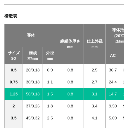
構造表
導体抵抗
導体
(20℃)
絶縁体厚さ
仕上外径
Ω/km
mm
mm
サイズ
構成
外径
AC
T
SQ
本/mm
mm
0.5
20/0.18
0.9
0.8
2.5
36.7
38
0.75
30/0.18
1.1
0.8
2.7
24.4
25
1.25
50/0.18
1.5
0.8
3.1
14.7
15
2
37/0.26
1.8
0.8
3.4
9.50
9.
3.5
45/0.32
2.5
0.8
4.1
5.09
5.