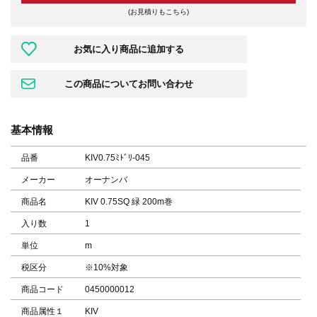
(お見積りもこちら)
基本情報
品番
KIV0.75ﾐﾄﾞﾘ-045
メーカー
オーナンバ
商品名
KIV 0.75SQ 緑 200m巻
入り数
1
単位
m
税区分
※10%対象
商品コード
0450000012
商品属性１
KIV