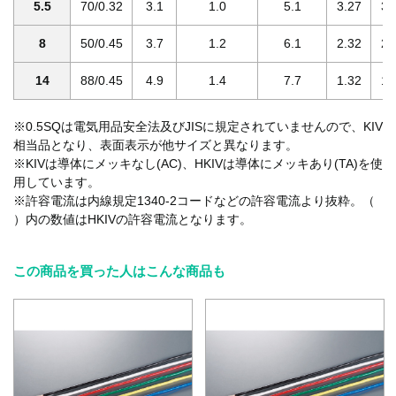
5.5
70/0.32
3.1
1.0
5.1
3.27
3.
8
50/0.45
3.7
1.2
6.1
2.32
2.
14
88/0.45
4.9
1.4
7.7
1.32
1.
※0.5SQは電気用品安全法及びJISに規定されていませんので、KIV
相当品となり、表面表示が他サイズと異なります。
※KIVは導体にメッキなし(AC)、HKIVは導体にメッキあり(TA)を使
用しています。
※許容電流は内線規定1340-2コードなどの許容電流より抜粋。（
）内の数値はHKIVの許容電流となります。
この商品を買った人はこんな商品も