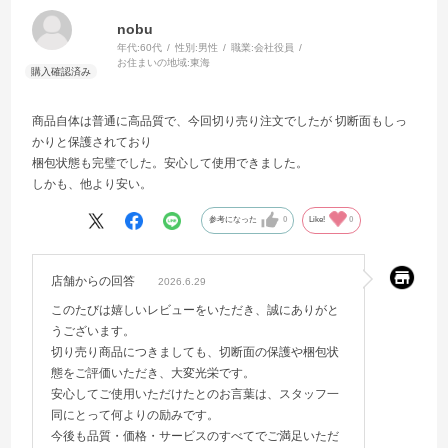
nobu
年代:
60代
性別:
男性
職業:
会社役員
お住まいの地域:
東海
商品自体は普通に高品質で、今回切り売り注文でしたが 切断面もしっ
かりと保護されており
梱包状態も完璧でした。安心して使用できました。
しかも、他より安い。
参考になった
0
Like!
0
店舗からの回答
2026.6.29
このたびは嬉しいレビューをいただき、誠にありがと
うございます。
切り売り商品につきましても、切断面の保護や梱包状
態をご評価いただき、大変光栄です。
安心してご使用いただけたとのお言葉は、スタッフ一
同にとって何よりの励みです。
今後も品質・価格・サービスのすべてでご満足いただ