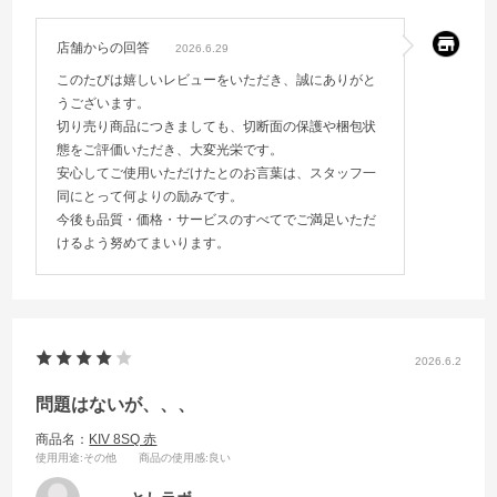
店舗からの回答
2026.6.29
このたびは嬉しいレビューをいただき、誠にありがと
うございます。
切り売り商品につきましても、切断面の保護や梱包状
態をご評価いただき、大変光栄です。
安心してご使用いただけたとのお言葉は、スタッフ一
同にとって何よりの励みです。
今後も品質・価格・サービスのすべてでご満足いただ
けるよう努めてまいります。
2026.6.2
問題はないが、、、
商品名：
KIV 8SQ 赤
使用用途
:その他
商品の使用感
:良い