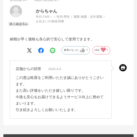
からちゃん
年代:
70代～
性別:
男性
職業:
無職・定年退職
お住まいの地域:
関東
納期が早く価格も良心的で安心して使用できます。
参考になった
0
Like!
0
店舗からの回答
2026.4.6
この度は蛙屋をご利用いただき誠にありがとうござい
ます。
また高い評価をいただき嬉しい限りです。
今後も安心をお届けできるようサービス向上に努めて
まいります。
引き続きよろしくお願いいたします。