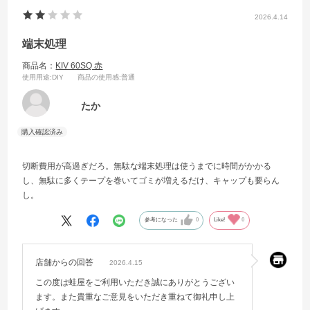
2026.4.14
端末処理
商品名：
KIV 60SQ 赤
使用用途
:DIY
商品の使用感
:普通
たか
切断費用が高過ぎだろ。無駄な端末処理は使うまでに時間がかかる
し、無駄に多くテープを巻いてゴミが増えるだけ、キャップも要らん
し。
参考になった
0
Like!
0
店舗からの回答
2026.4.15
この度は蛙屋をご利用いただき誠にありがとうござい
ます。また貴重なご意見をいただき重ねて御礼申し上