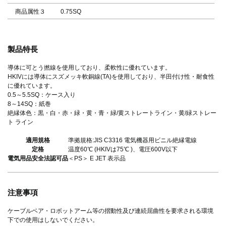
商品属性３
0.75SQ
製品特長
導体に可とう撚線を使用しており、柔軟性に優れています。
HKIVには導体にスズメッキ軟銅線(TA)を使用しており、半田付け性・耐食性
に優れています。
0.5～5.5SQ：ケース入り
8～14SQ：紙巻
絶縁体色：黒・白・赤・緑・黄・青・緑/黄ストレートライン・黄/緑ストレー
ト ライン
適用規格
準拠規格:JIS C3316 電気機器用ビニル絶縁電線
定格
温度60℃ (HKIVは75℃ )、電圧600V以下
電気用品安全法認可品
＜PS＞ E JET 表示品
注意事項
ケーブルベア・ロボットアーム等の摺動性及び連続屈曲性を要求される環境
下での使用はしないでください。