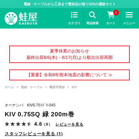
>
電線・ケーブルから工具まで電材品が揃うSDSの通販サイト
0
カテゴリ
商品検索
カート
メニュー
夏季休業のお知らせ
最終出荷8/6(木)・8/17(月)より順次出荷再開
【重要】令和8年熊本地震の影響について ≫
ホーム
>
電線・ケーブル
>
機器用電線
>
KIV
オーナンバ KIV0.75ﾐﾄﾞﾘ-045
KIV 0.75SQ 緑 200m巻
4.6
（9）
レビューを見る
スタッフレビューを見る (1)