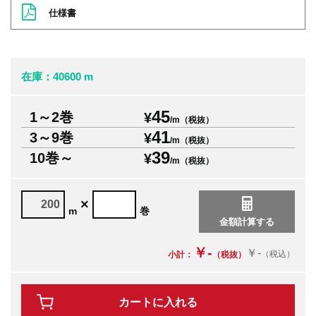
仕様書
在庫：40600 m
45
1～2巻
¥
/m（税抜）
41
3～9巻
¥
/m（税抜）
39
10巻～
¥
/m（税抜）
×
m
巻
￥-
￥-
（税込）
小計：
（税抜）
カートに入れる