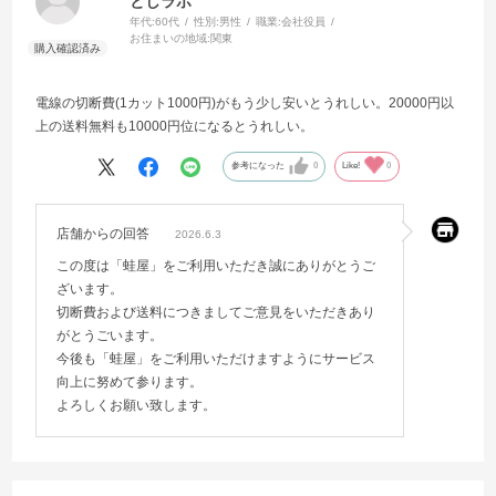
としラボ
年代:
60代
性別:
男性
職業:
会社役員
お住まいの地域:
関東
電線の切断費(1カット1000円)がもう少し安いとうれしい。20000円以
上の送料無料も10000円位になるとうれしい。
参考になった
0
Like!
0
店舗からの回答
2026.6.3
この度は「蛙屋」をご利用いただき誠にありがとうご
ざいます。
切断費および送料につきましてご意見をいただきあり
がとうごいます。
今後も「蛙屋」をご利用いただけますようにサービス
向上に努めて参ります。
よろしくお願い致します。