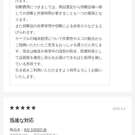
げます。
切断費用につきましては、商品選定から切断設備へ移
しての切断と作業時間が要することも一つの要因とな
ります。
また切断品の在庫管理や切断による余長ロスなども上
げられます。
ケーブルの端末処理について作業性やエコの観点から
ご指摘いただいたご意見もおっしゃる通りだと存じま
す。現在は輸送や保管中の湿気や防水、防塵対策とし
て品質面を優先し安心をお届けできればと処理を施し
ている所存です。
引き続きご利用いただけますよう何卒よろしくお願い
いたします。
2026.4.3
迅速な対応
商品名：
KIV 100SQ 赤
使用用途
:DIY
商品の使用感
:良い