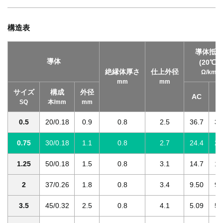
構造表
導体抵抗
導体
(20℃)
絶縁体厚さ
仕上外径
Ω/km
mm
mm
サイズ
構成
外径
AC
T
SQ
本/mm
mm
0.5
20/0.18
0.9
0.8
2.5
36.7
38
0.75
30/0.18
1.1
0.8
2.7
24.4
25
1.25
50/0.18
1.5
0.8
3.1
14.7
15
2
37/0.26
1.8
0.8
3.4
9.50
9.
3.5
45/0.32
2.5
0.8
4.1
5.09
5.