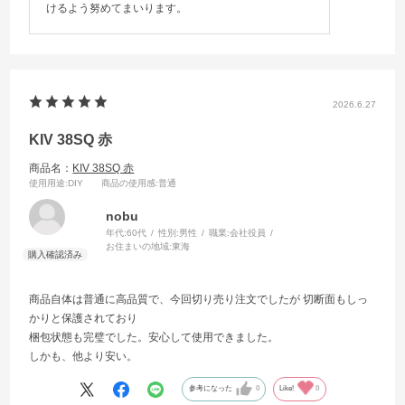
けるよう努めてまいります。
2026.6.27
KIV 38SQ 赤
商品名：
KIV 38SQ 赤
使用用途
:DIY
商品の使用感
:普通
nobu
年代:
60代
性別:
男性
職業:
会社役員
お住まいの地域:
東海
商品自体は普通に高品質で、今回切り売り注文でしたが 切断面もしっ
かりと保護されており
梱包状態も完璧でした。安心して使用できました。
しかも、他より安い。
参考になった
0
Like!
0