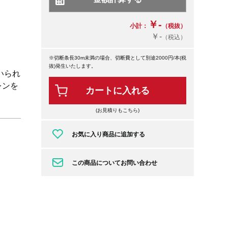
￥-
小計：
（税抜）
￥-
（税込）
※切断条長30m未満の場合、切断費として別途2000円/本(税
抜)発生いたします。
いられ
レンを
カートに入れる
(お見積りもこちら)
お気に入り商品に追加する
この商品についてお問い合わせ