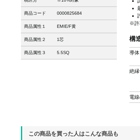
税区分
※10%対象
商品コード
0000825684
※許
商品属性１
EMIE/F黄
構
商品属性２
1芯
導体
商品属性３
5.5SQ
絶縁
電線
この商品を買った人はこんな商品も