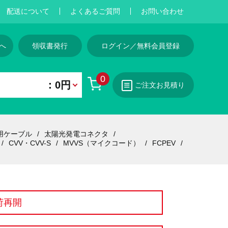
配送について
よくあるご質問
お問い合わせ
へ
領収書発行
ログイン／無料会員登録
0
：0円
ご注文お見積り
用ケーブル
太陽光発電コネクタ
CVV・CVV-S
MVVS（マイクコード）
FCPEV
荷再開