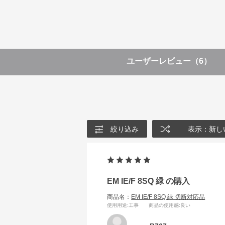
ユーザーレビュー
（6）
絞り込み
表示：新し
EM IE/F 8SQ 緑 の購入
商品名：
EM IE/F 8SQ 緑 切断対応品
使用用途
:工事
商品の使用感
:良い