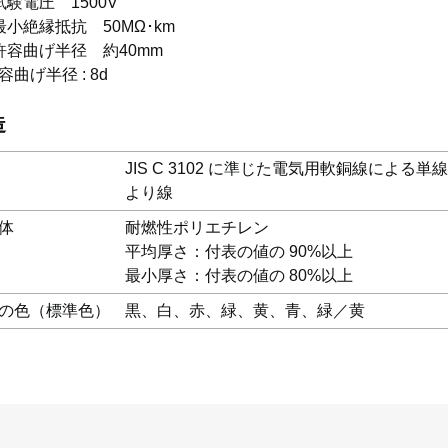
試験電圧 1500V
最小絶縁抵抗 50MΩ･km
許容曲げ半径 約40mm
容曲げ半径 : 8d
造
JIS C 3102 に準じた電気用軟銅線による単
より線
体
耐燃性ポリエチレン
平均厚さ：付表の値の 90%以上
最小厚さ：付表の値の 80%以上
の色（標準色）
黒、白、赤、緑、黄、青、緑／黄