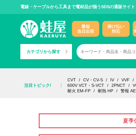
電線・ケーブルから工具まで電材品が揃うSDSの通販サイト
最短
掛け払い
当日出荷
対応
カテゴリから探す
CVT
CV・CV-S
IV
VVF
注目トピック!
600V VCT・S-VCT
2PNCT
V
耐火 EM-FP
耐熱 HP
警報 AE
夏季