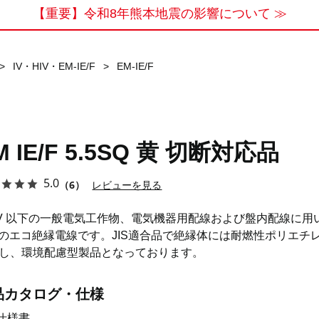
【重要】令和8年熊本地震の影響について ≫
>
IV・HIV・EM-IE/F
>
EM-IE/F
M IE/F 5.5SQ 黄 切断対応品
5.0
（6）
レビューを見る
0V 以下の一般電気工作物、電気機器用配線および盤内配線に用
Vのエコ絶縁電線です。JIS適合品で絶縁体には耐燃性ポリエチ
し、環境配慮型製品となっております。
品カタログ・仕様
仕様書