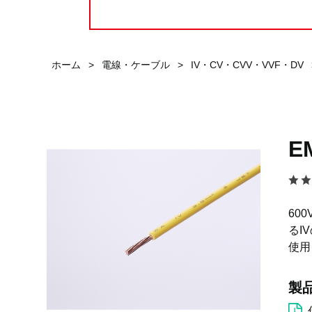
ホーム
>
電線・ケーブル
>
IV・CV・CVV・VVF・DV
E
60
るI
使用
製