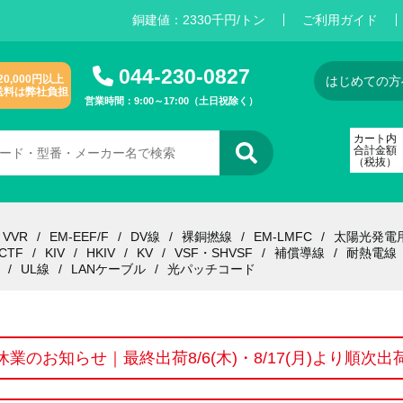
銅建値：
2
3
3
0
千円/トン
ご利用ガイド
044-230-0827
20,000円以上
はじめての方
送料は弊社負担
営業時間：9:00～17:00（土日祝除く）
カート内
合計金額
（税抜）
VVR
EM-EEF/F
DV線
裸銅撚線
EM-LMFC
太陽光発電
CTF
KIV
HKIV
KV
VSF・SHVSF
補償導線
耐熱電線
UL線
LANケーブル
光パッチコード
休業のお知らせ｜最終出荷8/6(木)・8/17(月)より順次出