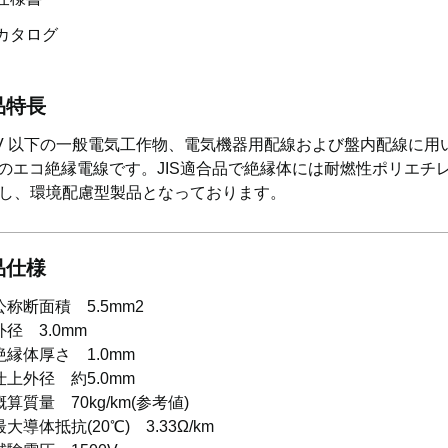
カタログ
品特長
0V 以下の一般電気工作物、電気機器用配線および盤内配線に用
Vのエコ絶縁電線です。JIS適合品で絶縁体には耐燃性ポリエチ
し、環境配慮型製品となっております。
品仕様
公称断面積 5.5mm2
外径 3.0mm
絶縁体厚さ 1.0mm
仕上外径 約5.0mm
概算質量 70kg/km(参考値)
最大導体抵抗(20℃) 3.33Ω/km