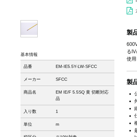
製
60
るI
基本情報
使用
品番
EM-IE5.5Y-LW-SFCC
メーカー
SFCC
製
商品名
EM IE/F 5.5SQ 黄 切断対応
品
入り数
1
単位
m