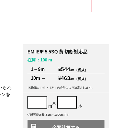
EM IE/F 5.5SQ 黄 切断対応品
在庫：100 m
544
1～9m
¥
/m（税抜）
463
10m ～
¥
/m（税抜）
いられ
※単価は［m］×［本］の合計により決定されます。
レンを
×
m
本
切断可能条長は1m～1000mです