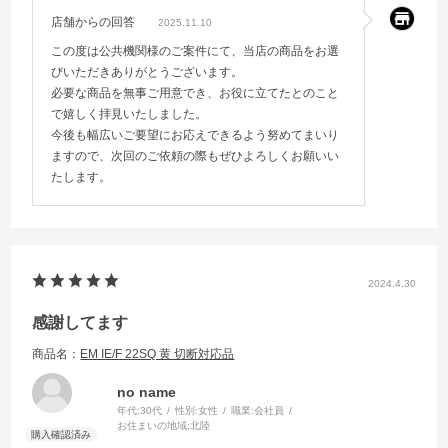
店舗からの回答
2025.11.10
この度は公共機関様のご案件にて、当店の商品をお選
びいただきありがとうございます。
必要な商品を無事ご用意でき、お役に立てたとのこと
で嬉しく拝見いたしました。
今後も幅広いご要望にお応えできるよう努めてまいり
ますので、次回のご依頼の際もぜひよろしくお願いい
たします。
2024.4.30
感謝してます
商品名：
EM IE/F 22SQ 黄 切断対応品
no name
年代:
30代
性別:
女性
職業:
会社員
お住まいの地域:
北陸