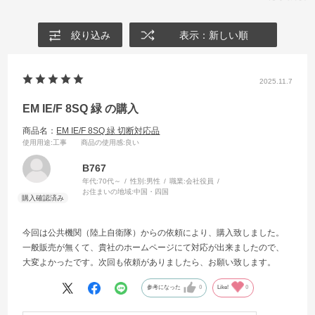
絞り込み
表示：新しい順
2025.11.7
EM IE/F 8SQ 緑 の購入
商品名：
EM IE/F 8SQ 緑 切断対応品
使用用途
:工事
商品の使用感
:良い
B767
年代:
70代～
性別:
男性
職業:
会社役員
お住まいの地域:
中国・四国
今回は公共機関（陸上自衛隊）からの依頼により、購入致しました。
一般販売が無くて、貴社のホームページにて対応が出来ましたので、
大変よかったです。次回も依頼がありましたら、お願い致します。
参考になった
0
Like!
0