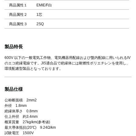
商品属性１
EMIE/F白
商品属性２
1芯
商品属性３
2SQ
製品特長
600V 以下の一般電気工作物、電気機器用配線および盤内配線に用いられるIV
のエコ絶縁電線です。JIS適合品で絶縁体には耐燃性ポリエチレンを使用し、
環境配慮型製品となっております。
製品仕様
公称断面積 2mm2
外径 1.8mm
絶縁体厚さ 0.8mm
仕上外径 約3.4mm
概算質量 27kg/km(参考値)
最大導体抵抗(20℃) 9.24Ω/km
試験電圧 1500V