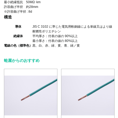
最小絶縁抵抗 50MΩ･km
許容曲げ半径 約28mm
※許容曲げ半径 : 8d
構造
導体
JIS C 3102 に準じた電気用軟銅線による単線又はより線
耐燃性ポリエチレン
絶縁体
平均厚さ：付表の値の 90%以上
最小厚さ：付表の値の 80%以上
電線の色（標準色）
黒、白、赤、緑、黄、青、緑／黄
蛙屋からのおすすめ