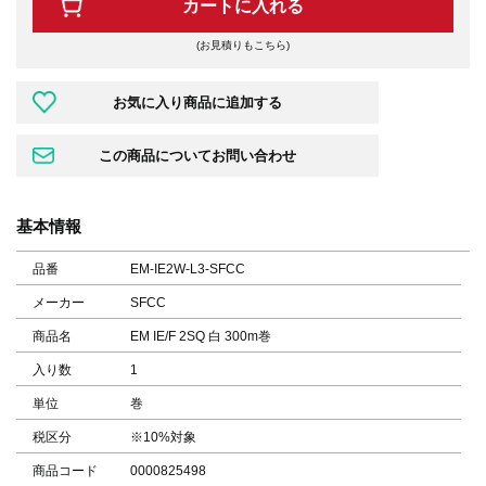
カートに入れる
(お見積りもこちら)
基本情報
品番
EM-IE2W-L3-SFCC
メーカー
SFCC
商品名
EM IE/F 2SQ 白 300m巻
入り数
1
単位
巻
税区分
※10%対象
商品コード
0000825498