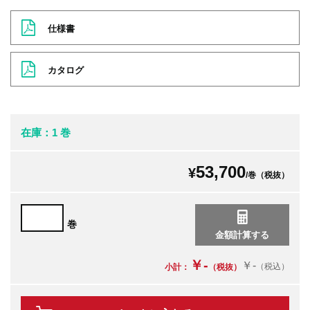
仕様書
カタログ
在庫：1 巻
53,700
¥
/巻（税抜）
巻
￥-
￥-
（税込）
小計：
（税抜）