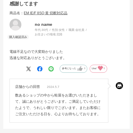
感謝してます
商品名：
EM IE/F 8SQ 黄 切断対応品
no name
年代:
30代
性別:
女性
職業:
会社員
お住まいの地域:
北陸
電線不足なので大変助かりました
迅速な対応ありがとうございます。
参考になった
0
Like!
0
店舗からの回答
2024.5.7
数あるショップの中から蛙屋をお選びいただきまし
て、誠にありがとうございます。ご満足していただけ
たようで、うれしい限りでございます。またお客様に
ご注文いただける日を、心よりお待ちしております。