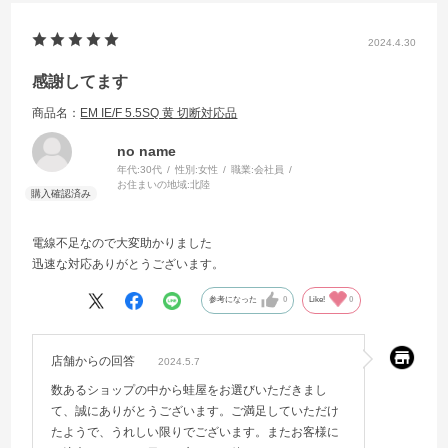
2024.4.30
感謝してます
商品名：
EM IE/F 5.5SQ 黄 切断対応品
no name
年代:
30代
性別:
女性
職業:
会社員
お住まいの地域:
北陸
電線不足なので大変助かりました
迅速な対応ありがとうございます。
参考になった
0
Like!
0
店舗からの回答
2024.5.7
数あるショップの中から蛙屋をお選びいただきまし
て、誠にありがとうございます。ご満足していただけ
たようで、うれしい限りでございます。またお客様に