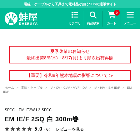
>
電線・ケーブルから工具まで電材品が揃うSDSの通販サイト
0
カテゴリ
商品検索
カート
メニュー
夏季休業のお知らせ
最終出荷8/6(木)・8/17(月)より順次出荷再開
【重要】令和8年熊本地震の影響について ≫
ホーム
>
電線・ケーブル
>
IV・CV・CVV・VVF・DV
>
IV・HIV・EM-IE/F
>
EM-
IE/F
SFCC EM-IE2W-L3-SFCC
EM IE/F 2SQ 白 300m巻
5.0
（6）
レビューを見る