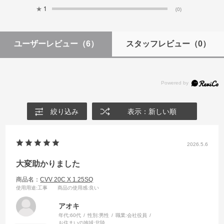
★
1
(0)
ユーザーレビュー
（6）
スタッフレビュー
（0）
絞り込み
表示：新しい順
2026.5.6
大変助かりました
商品名：
CVV 20C X 1.25SQ
使用用途
:工事
商品の使用感
:良い
アオキ
年代:
60代
性別:
男性
職業:
会社役員
お住まいの地域:
北陸