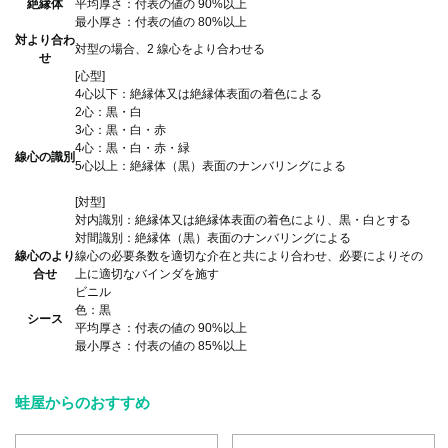
絶縁体
平均厚さ：付表の値の 90%以上
最小厚さ：付表の値の 80%以上
対より合わ
対型の場合、2 線心をより合わせる
せ
[心型]
4心以下：絶縁体又は絶縁体表面の着色による
2心：黒・白
3心：黒・白・赤
4心：黒・白・赤・緑
線心の識別
5心以上：絶縁体（黒）表面のナンバリングによる
[対型]
対内識別：絶縁体又は絶縁体表面の着色により、黒・白とする
対間識別：絶縁体（黒）表面のナンバリングによる
線心のより
線心の必要条数を適切な介在と共により合わせ、必要によりその
合せ
上に適切なバインダを施す
ビニル
色：黒
シース
平均厚さ：付表の値の 90%以上
最小厚さ：付表の値の 85%以上
蛙屋からのおすすめ