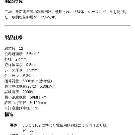
製品特長
工場、発変電所等の制御回路に使用され、絶縁体、シースにビニルを使用し
た一般的な制御用ケーブルです。
製品仕様
線芯数 12
公称断面積 3.5mm2
外径 2.4mm
絶縁体厚さ 0.8mm
シース厚さ 1.5mm
仕上外径 約20mm
概算質量 680kg/km(参考値)
最大導体抵抗(20℃) 5.30Ω/km
試験電圧 2000V
最小絶縁抵抗 50MΩ･km
許容曲げ半径 約120mm
※許容曲げ半径 : 6d
構造
導体
JIS C 3102 に準じた電気用軟銅線による円形より線
ビニル