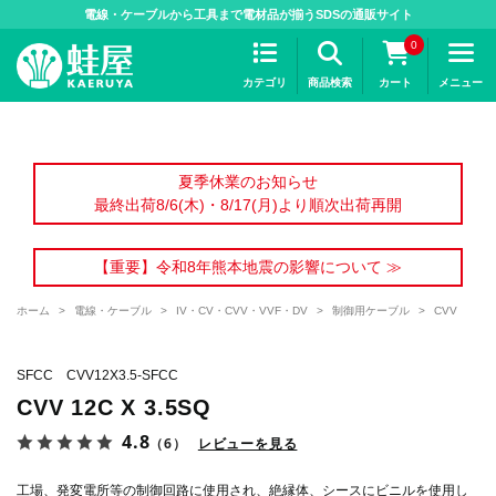
>
電線・ケーブルから工具まで電材品が揃うSDSの通販サイト
0
カテゴリ
商品検索
カート
メニュー
夏季休業のお知らせ
最終出荷8/6(木)・8/17(月)より順次出荷再開
【重要】令和8年熊本地震の影響について ≫
ホーム
>
電線・ケーブル
>
IV・CV・CVV・VVF・DV
>
制御用ケーブル
>
CVV
SFCC CVV12X3.5-SFCC
CVV 12C X 3.5SQ
4.8
（6）
レビューを見る
工場、発変電所等の制御回路に使用され、絶縁体、シースにビニルを使用し