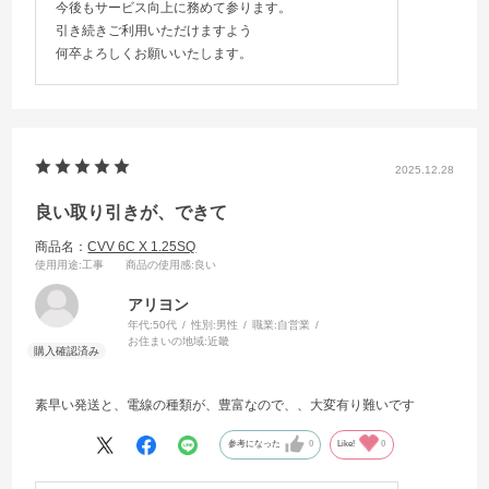
今後もサービス向上に務めて参ります。
引き続きご利用いただけますよう
何卒よろしくお願いいたします。
2025.12.28
良い取り引きが、できて
商品名：
CVV 6C X 1.25SQ
使用用途
:工事
商品の使用感
:良い
アリヨン
年代:
50代
性別:
男性
職業:
自営業
お住まいの地域:
近畿
素早い発送と、電線の種類が、豊富なので、、大変有り難いです
参考になった
0
Like!
0