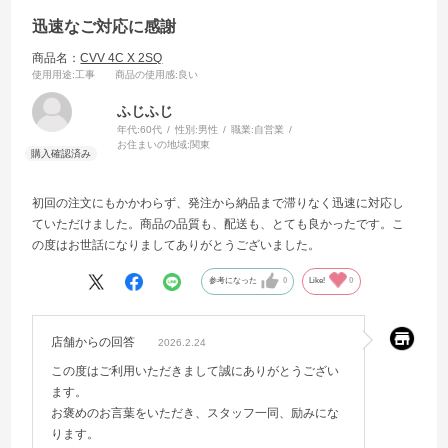
迅速なご対応に感謝
商品名：
CVV 4C X 2SQ
使用用途
:工事
商品の使用感
:良い
ふじふじ
年代:
60代
性別:
男性
職業:
自営業
お住まいの地域:
関東
初回の注文にもかかわらず、発注から納品まで滞りなく迅速に対応し
ていただけました。商品の品質も、配送も、とても良かったです。こ
の度はお世話になりましてありがとうございました。
参考になった
0
Like!
0
店舗からの回答
2026.2.24
この度はご利用いただきまして誠にありがとうござい
ます。
お褒めのお言葉をいただき、スタッフ一同、励みにな
ります。