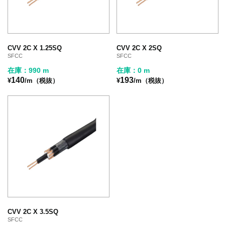
CVV 2C X 1.25SQ
CVV 2C X 2SQ
SFCC
SFCC
在庫：990 m
在庫：0 m
140
193
¥
/m（税抜）
¥
/m（税抜）
CVV 2C X 3.5SQ
SFCC