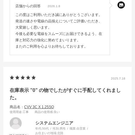
店舗からの回答
2026.1.8
この度はご利用いただき誠にありがとうございます。
発送の速さや電線の品揃えについてご評価いただき、
大変嬉しく思います。
今後も必要な電線をスムーズにお届けできるよう、在
庫と対応力の強化に努めてまいります。
またのご利用を心よりお待ちしております。
2025.7.18
在庫表示 ”0” の物でしたがすぐに手配してくれまし
た。
商品名：
CVV 3C X 1.25SQ
使用用途
:工事
商品の使用感
:良い
システムエンジニア
年代:
50代
性別:
男性
職業:
自営業
お住まいの地域:
北陸