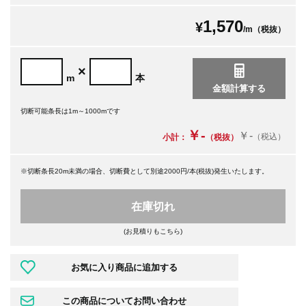
1,570
¥
/m（税抜）
×
m
本
切断可能条長は1m～1000mです
￥-
￥-
（税込）
小計：
（税抜）
※切断条長20m未満の場合、切断費として別途2000円/本(税抜)発生いたします。
在庫切れ
(お見積りもこちら)