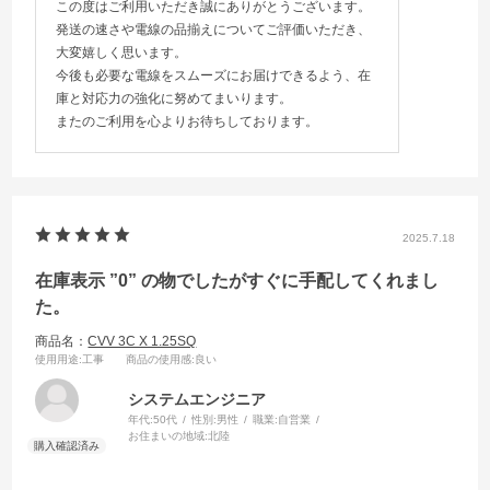
この度はご利用いただき誠にありがとうございます。
発送の速さや電線の品揃えについてご評価いただき、
大変嬉しく思います。
今後も必要な電線をスムーズにお届けできるよう、在
庫と対応力の強化に努めてまいります。
またのご利用を心よりお待ちしております。
2025.7.18
在庫表示 ”0” の物でしたがすぐに手配してくれまし
た。
商品名：
CVV 3C X 1.25SQ
使用用途
:工事
商品の使用感
:良い
システムエンジニア
年代:
50代
性別:
男性
職業:
自営業
お住まいの地域:
北陸