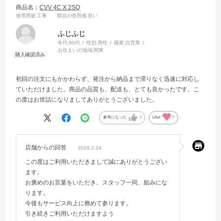
商品名：
CVV 4C X 2SQ
使用用途
:工事
商品の使用感
:良い
ふじふじ
年代:
60代
性別:
男性
職業:
自営業
お住まいの地域:
関東
初回の注文にもかかわらず、発注から納品まで滞りなく迅速に対応し
ていただけました。商品の品質も、配送も、とても良かったです。こ
の度はお世話になりましてありがとうございました。
参考になった
0
Like!
0
店舗からの回答
2026.2.24
この度はご利用いただきまして誠にありがとうござい
ます。
お褒めのお言葉をいただき、スタッフ一同、励みにな
ります。
今後もサービス向上に務めて参ります。
引き続きご利用いただけますよう