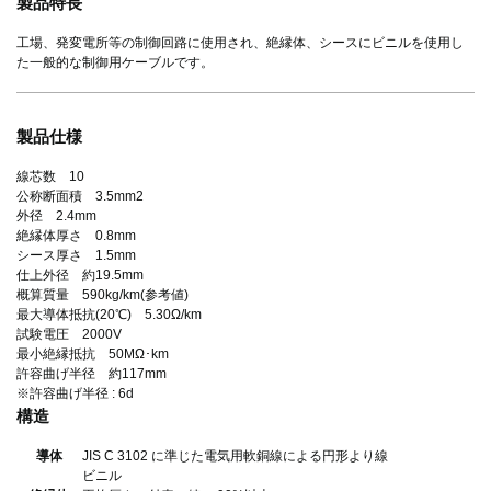
製品特長
工場、発変電所等の制御回路に使用され、絶縁体、シースにビニルを使用し
た一般的な制御用ケーブルです。
製品仕様
線芯数 10
公称断面積 3.5mm2
外径 2.4mm
絶縁体厚さ 0.8mm
シース厚さ 1.5mm
仕上外径 約19.5mm
概算質量 590kg/km(参考値)
最大導体抵抗(20℃) 5.30Ω/km
試験電圧 2000V
最小絶縁抵抗 50MΩ･km
許容曲げ半径 約117mm
※許容曲げ半径 : 6d
構造
導体
JIS C 3102 に準じた電気用軟銅線による円形より線
ビニル