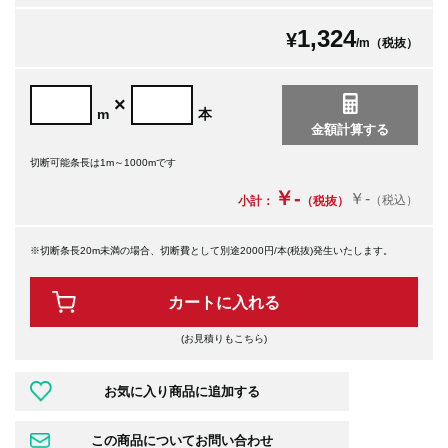
1,324
¥
/m（税抜）
×
m
本
切断可能条長は1m～1000mです
￥-
￥-
（税込）
小計：
（税抜）
※切断条長20m未満の場合、切断費として別途2000円/本(税抜)発生いたします。
カートに入れる
(お見積りもこちら)