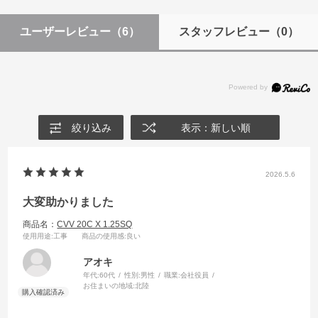
ユーザーレビュー
（6）
スタッフレビュー
（0）
絞り込み
表示：新しい順
2026.5.6
大変助かりました
商品名：
CVV 20C X 1.25SQ
使用用途
:工事
商品の使用感
:良い
アオキ
年代:
60代
性別:
男性
職業:
会社役員
お住まいの地域:
北陸