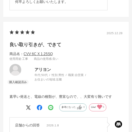
何卒よろしくお願いいたします。
2025.12.28
良い取り引きが、できて
商品名：
CVV 6C X 1.25SQ
使用用途
:工事
商品の使用感
:良い
アリヨン
年代:
50代
性別:
男性
職業:
自営業
お住まいの地域:
近畿
素早い発送と、電線の種類が、豊富なので、、大変有り難いです
参考になった
0
Like!
0
店舗からの回答
2026.1.8