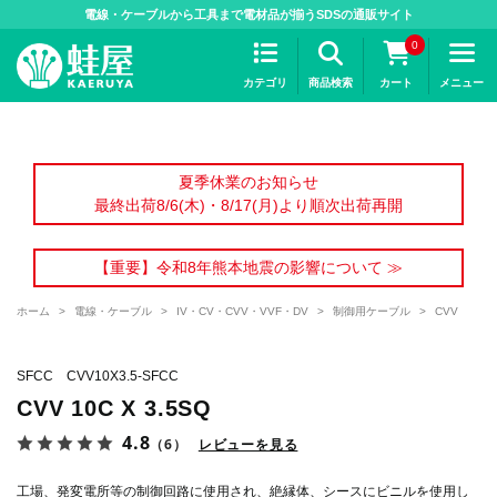
>
電線・ケーブルから工具まで電材品が揃うSDSの通販サイト
0
カテゴリ
商品検索
カート
メニュー
夏季休業のお知らせ
最終出荷8/6(木)・8/17(月)より順次出荷再開
【重要】令和8年熊本地震の影響について ≫
ホーム
>
電線・ケーブル
>
IV・CV・CVV・VVF・DV
>
制御用ケーブル
>
CVV
SFCC CVV10X3.5-SFCC
CVV 10C X 3.5SQ
4.8
（6）
レビューを見る
工場、発変電所等の制御回路に使用され、絶縁体、シースにビニルを使用し