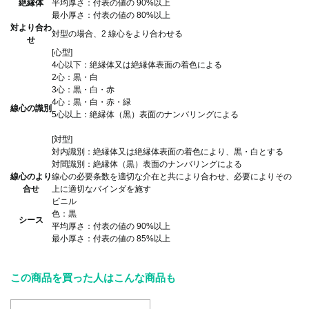
絶縁体
平均厚さ：付表の値の 90%以上
最小厚さ：付表の値の 80%以上
対より合わ
対型の場合、2 線心をより合わせる
せ
[心型]
4心以下：絶縁体又は絶縁体表面の着色による
2心：黒・白
3心：黒・白・赤
4心：黒・白・赤・緑
線心の識別
5心以上：絶縁体（黒）表面のナンバリングによる
[対型]
対内識別：絶縁体又は絶縁体表面の着色により、黒・白とする
対間識別：絶縁体（黒）表面のナンバリングによる
線心のより
線心の必要条数を適切な介在と共により合わせ、必要によりその
合せ
上に適切なバインダを施す
ビニル
色：黒
シース
平均厚さ：付表の値の 90%以上
最小厚さ：付表の値の 85%以上
この商品を買った人はこんな商品も