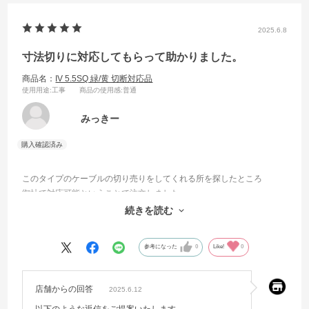
2025.6.8
寸法切りに対応してもらって助かりました。
商品名：
IV 5.5SQ 緑/黄 切断対応品
使用用途
:工事
商品の使用感
:普通
みっきー
このタイプのケーブルの切り売りをしてくれる所を探したところ
御社で対応可能ということで注文しました。
送料がかかって割高にはなりましたが、100mもいらないので
続きを読む
助かりました。
参考になった
0
Like!
0
店舗からの回答
2025.6.12
以下のような返信をご提案いたします。