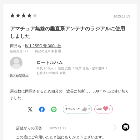
2025.11.13
アマチュア無線の垂直系アンテナのラジアルに使用
しました
商品名：
IV 1.25SQ 青 300m巻
使用用途
:DIY
商品の使用感
:普通
ロートルハム
年代:
70代～
性別:
女性
職業:
無職・定年退職
お住まいの地域:
東北
周波数に同調させるため四分の一波長に切断し、300ｍをほぼ使い切り
ました。
参考になった
0
Like!
0
店舗からの回答
2025.11.21
この度はご利用いただき誠にありがとうございます。