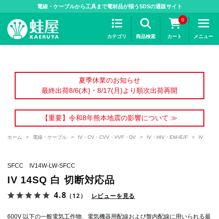
>
電線・ケーブルから工具まで電材品が揃うSDSの通販サイト
0
カテゴリ
商品検索
カート
メニュー
夏季休業のお知らせ
最終出荷8/6(木)・8/17(月)より順次出荷再開
【重要】令和8年熊本地震の影響について ≫
ホーム
>
電線・ケーブル
>
IV・CV・CVV・VVF・DV
>
IV・HIV・EM-IE/F
>
IV
SFCC IV14W-LW-SFCC
IV 14SQ 白 切断対応品
4.8
（12）
レビューを見る
600V 以下の一般電気工作物、電気機器用配線および盤内配線に用いられる最