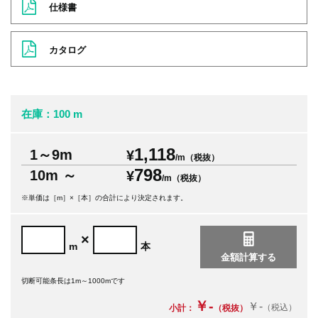
仕様書
カタログ
在庫：100 m
1,118
1～9m
¥
/m（税抜）
798
10m ～
¥
/m（税抜）
※単価は［m］×［本］の合計により決定されます。
×
m
本
切断可能条長は1m～1000mです
￥-
￥-
（税込）
小計：
（税抜）