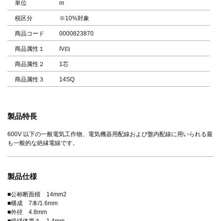
単位
m
税区分
※10%対象
商品コード
0000823870
商品属性１
IV白
商品属性２
1芯
商品属性３
14SQ
製品特長
600V 以下の一般電気工作物、電気機器用配線および盤内配線に用いられる最
も一般的な絶縁電線です。
製品仕様
■公称断面積 14mm2
■構成 7本/1.6mm
■外径 4.8mm
■絶縁体厚さ 1.4mm