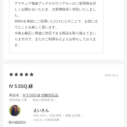
アマチュア無線アンテナのラジアルへのご使用例を詳
しくお聞かせいただき、大変興味深く拝見いたしまし
た。
300mを有効にご活用いただけたとのことで、お役に立
てたことを嬉しく思います。
今後も幅広い用途に対応できる商品を取り揃えてまい
りますので、またのご利用を心よりお待ちしておりま
す。
2025.11.3
IV 5.5SQ 緑
商品名：
IV 5.5SQ 緑 切断対応品
使用用途
:工事
商品の使用感
:良い
えいさん
年代:
40代
性別:
男性
職業:
自営業
お住まいの地域:
関東