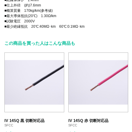
■仕上外径 (約)7.6mm
■概算質量 170kg/km(参考値)
■最大導体抵抗(20℃) 1.30Ω/km
■試験電圧 2000V
■最少絶縁抵抗 20℃:40MΩ･km 60℃:0.1MΩ･km
この商品を買った人はこんな商品も
IV 14SQ 黒 切断対応品
IV 14SQ 赤 切断対応品
SFCC
SFCC