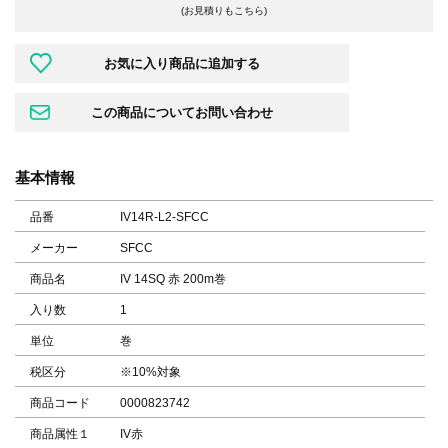
(お見積りもこちら)
基本情報
品番
IV14R-L2-SFCC
メーカー
SFCC
商品名
IV 14SQ 赤 200m巻
入り数
1
単位
巻
税区分
※10%対象
商品コード
0000823742
商品属性１
IV赤