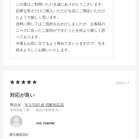
この度はご利用いただき誠にありがとうございます。
必要な長さだけご購入いただける点にご満足いただけ
たようで嬉しく思います。
送料に関してはご負担をおかけしましたが、お客様の
ニーズに合ったご提供ができたことを何より嬉しく思
っております。
今後もお役に立てるよう努めてまいりますので、引き
続きよろしくお願いいたします。
2025.1.7
対応が良い
商品名：
IV 5.5SQ 緑 切断対応品
使用用途
:工事
商品の使用感
:良い
no name