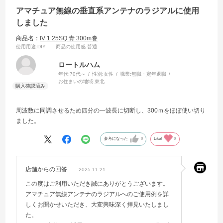
アマチュア無線の垂直系アンテナのラジアルに使用
しました
商品名：
IV 1.25SQ 青 300m巻
使用用途
:DIY
商品の使用感
:普通
ロートルハム
年代:
70代～
性別:
女性
職業:
無職・定年退職
お住まいの地域:
東北
周波数に同調させるため四分の一波長に切断し、300ｍをほぼ使い切り
ました。
参考になった
0
Like!
0
店舗からの回答
2025.11.21
この度はご利用いただき誠にありがとうございます。
アマチュア無線アンテナのラジアルへのご使用例を詳
しくお聞かせいただき、大変興味深く拝見いたしまし
た。