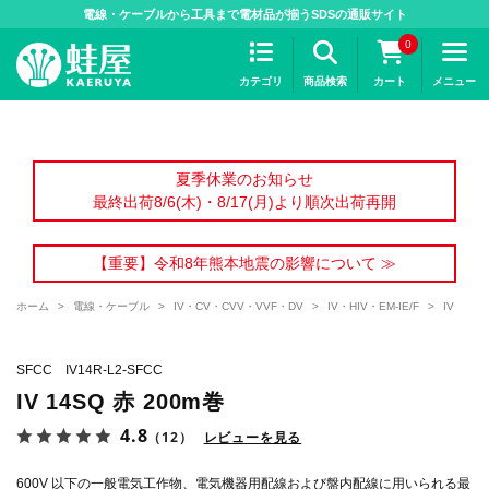
>
電線・ケーブルから工具まで電材品が揃うSDSの通販サイト
0
カテゴリ
商品検索
カート
メニュー
夏季休業のお知らせ
最終出荷8/6(木)・8/17(月)より順次出荷再開
【重要】令和8年熊本地震の影響について ≫
ホーム
>
電線・ケーブル
>
IV・CV・CVV・VVF・DV
>
IV・HIV・EM-IE/F
>
IV
SFCC IV14R-L2-SFCC
IV 14SQ 赤 200m巻
4.8
（12）
レビューを見る
600V 以下の一般電気工作物、電気機器用配線および盤内配線に用いられる最