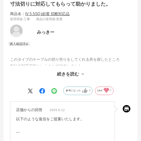
寸法切りに対応してもらって助かりました。
商品名：
IV 5.5SQ 緑/黄 切断対応品
使用用途
:工事
商品の使用感
:普通
みっきー
このタイプのケーブルの切り売りをしてくれる所を探したところ
御社で対応可能ということで注文しました。
送料がかかって割高にはなりましたが、100mもいらないので
続きを読む
助かりました。
参考になった
0
Like!
0
店舗からの回答
2025.6.12
以下のような返信をご提案いたします。
---