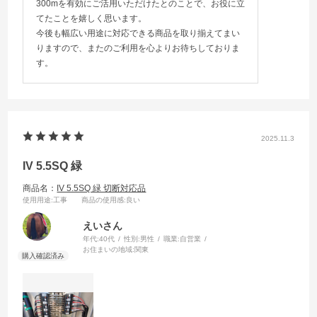
300mを有効にご活用いただけたとのことで、お役に立
てたことを嬉しく思います。
今後も幅広い用途に対応できる商品を取り揃えてまい
りますので、またのご利用を心よりお待ちしておりま
す。
2025.11.3
IV 5.5SQ 緑
商品名：
IV 5.5SQ 緑 切断対応品
使用用途
:工事
商品の使用感
:良い
えいさん
年代:
40代
性別:
男性
職業:
自営業
お住まいの地域:
関東