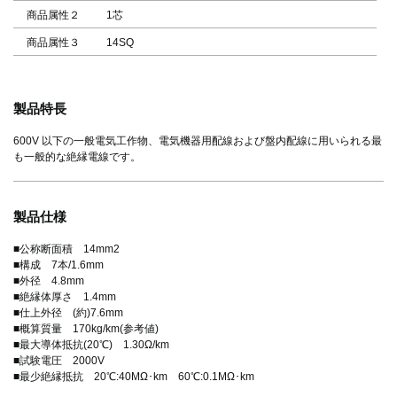
商品属性２
1芯
商品属性３
14SQ
製品特長
600V 以下の一般電気工作物、電気機器用配線および盤内配線に用いられる最
も一般的な絶縁電線です。
製品仕様
■公称断面積 14mm2
■構成 7本/1.6mm
■外径 4.8mm
■絶縁体厚さ 1.4mm
■仕上外径 (約)7.6mm
■概算質量 170kg/km(参考値)
■最大導体抵抗(20℃) 1.30Ω/km
■試験電圧 2000V
■最少絶縁抵抗 20℃:40MΩ･km 60℃:0.1MΩ･km