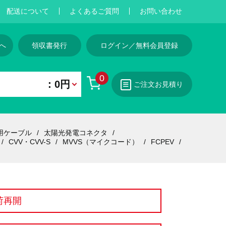
配送について
よくあるご質問
お問い合わせ
へ
領収書発行
ログイン／無料会員登録
0
：0円
ご注文お見積り
用ケーブル
太陽光発電コネクタ
CVV・CVV-S
MVVS（マイクコード）
FCPEV
荷再開