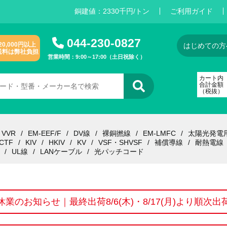
銅建値：
2
3
3
0
千円/トン
ご利用ガイド
044-230-0827
20,000円以上
はじめての方
送料は弊社負担
営業時間：9:00～17:00（土日祝除く）
カート内
合計金額
（税抜）
VVR
EM-EEF/F
DV線
裸銅撚線
EM-LMFC
太陽光発電
CTF
KIV
HKIV
KV
VSF・SHVSF
補償導線
耐熱電線
UL線
LANケーブル
光パッチコード
休業のお知らせ｜最終出荷8/6(木)・8/17(月)より順次出