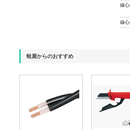
線心
線心
蛙屋からのおすすめ