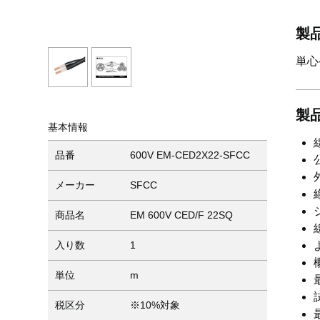
製
単心
製
基本情報
品番
600V EM-CED2X22-SFCC
メーカー
SFCC
商品名
EM 600V CED/F 22SQ
入り数
1
単位
m
税区分
※10%対象