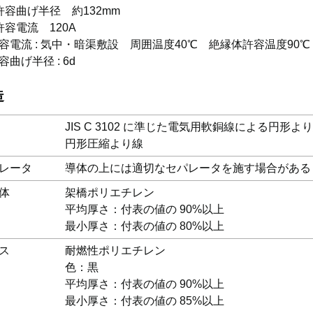
許容曲げ半径 約132mm
許容電流 120A
容電流 : 気中・暗渠敷設 周囲温度40℃ 絶縁体許容温度90℃
容曲げ半径 : 6d
造
JIS C 3102 に準じた電気用軟銅線による円形よ
円形圧縮より線
レータ
導体の上には適切なセパレータを施す場合がある
体
架橋ポリエチレン
平均厚さ：付表の値の 90%以上
最小厚さ：付表の値の 80%以上
ス
耐燃性ポリエチレン
色：黒
平均厚さ：付表の値の 90%以上
最小厚さ：付表の値の 85%以上