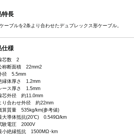
品特長
ケーブルを2条より合わせたデュプレックス形ケーブル。
品仕様
線芯数 2
公称断面積 22mm2
外径 5.5mm
絶縁体厚さ 1.2mm
シース厚さ 1.5mm
線芯外径 約11.0mm
より合わせ外径 約22mm
概算質量 535kg/km(参考値)
最大導体抵抗(20℃) 0.549Ω/km
試験電圧 2000V
最小絶縁抵抗 1500MΩ･km