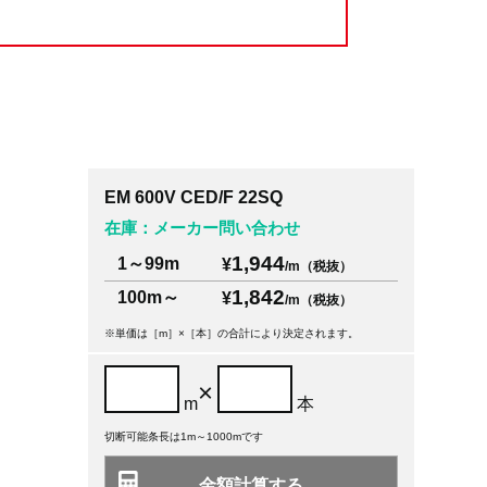
EM 600V CED/F 22SQ
在庫：メーカー問い合わせ
1,944
1～99m
¥
/m（税抜）
1,842
100m～
¥
/m（税抜）
※単価は［m］×［本］の合計により決定されます。
×
m
本
切断可能条長は1m～1000mです