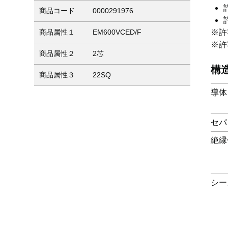
商品コード
0000291976
※許
商品属性１
EM600VCED/F
※許
商品属性２
2芯
構
商品属性３
22SQ
導体
セパ
絶縁
シー