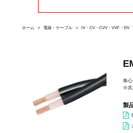
ホーム
>
電線・ケーブル
>
IV・CV・CVV・VVF・DV
E
単心
※共
製