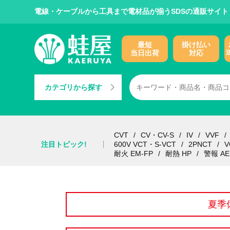
電線・ケーブルから工具まで電材品が揃うSDSの通販サイト
最短
掛け払い
当日出荷
対応
カテゴリから探す
CVT
CV・CV-S
IV
VVF
注目トピック!
600V VCT・S-VCT
2PNCT
V
耐火 EM-FP
耐熱 HP
警報 AE
夏季