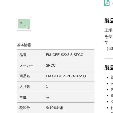
製
工場
を使
て、
基本情報
（6
品番
EM-CEE-S2X3.5-SFCC
メーカー
SFCC
製
商品名
EM CEE/F-S 2C X 3.5SQ
入り数
1
単位
m
税区分
※10%対象