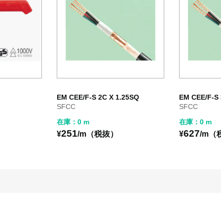
EM CEE/F-S 2C X 1.25SQ
EM CEE/F-S 
SFCC
SFCC
在庫：0 m
在庫：0 m
251
627
）
¥
/m（税抜）
¥
/m（