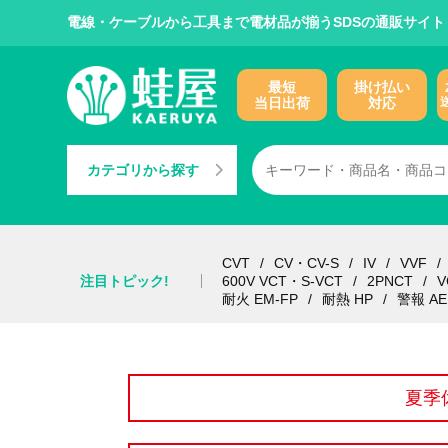
電線・ケーブルから工具まで電材品が揃うSDSの通販サイト
最短
掛け払い
当日出荷
対応
カテゴリから探す
CVT
CV・CV-S
IV
VVF
注目トピック!
600V VCT・S-VCT
2PNCT
V
耐火 EM-FP
耐熱 HP
警報 AE
夏季