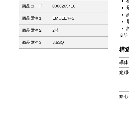
商品コード
0000269416
商品属性１
EMCEE/F-S
商品属性２
2芯
※許
商品属性３
3.5SQ
構
導体
絶縁
線心