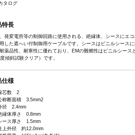
カタログ
品特長
、発変電所等の制御回路に使用される、絶縁体、シースにエコ
用した遮へい付制御用ケーブルです。シースはビニルシースに
耐薬品性、耐寒性に優れており、EMの難燃性はビニルシース
0度傾斜試験クリア）です。
品仕様
線芯数 2
公称断面積 3.5mm2
外径 2.4mm
絶縁体厚さ 0.8mm
シース厚さ 1.5mm
仕上外径 約12.0mm