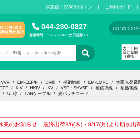
銅建値：
2
3
3
0
千円/トン
ご利用ガイド
044-230-0827
20,000円以上
はじめての方
送料は弊社負担
営業時間：9:00～17:00（土日祝除く）
カート内
合計金額
（税抜）
VVR
EM-EEF/F
DV線
裸銅撚線
EM-LMFC
太陽光発電
CTF
KIV
HKIV
KV
VSF・SHVSF
補償導線
耐熱電線
UL線
LANケーブル
光パッチコード
休業のお知らせ｜最終出荷8/6(木)・8/17(月)より順次出