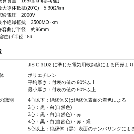
概算質量 165kg/km(参考値)
最大導体抵抗(20℃) 5.30Ω/km
試験電圧 2000V
最小絶縁抵抗 2500MΩ･km
許容曲げ半径 約96mm
容曲げ半径 : 8d
造
JIS C 3102 に準じた電気用軟銅線による円形よ
体
ポリエチレン
平均厚さ：付表の値の 90%以上
最小厚さ：付表の値の 80%以上
の識別
4心以下：絶縁体又は絶縁体表面の着色による
2心：黒・白(自然色)
3心：黒・白(自然色)・赤
4心：黒・白(自然色)・赤・緑
5心以上：絶縁体（黒）表面のナンバリングによ