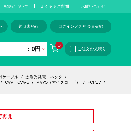
配送について
よくあるご質問
お問い合わせ
へ
領収書発行
ログイン／無料会員登録
0
：0円
ご注文お見積り
用ケーブル
太陽光発電コネクタ
CVV・CVV-S
MVVS（マイクコード）
FCPEV
荷再開