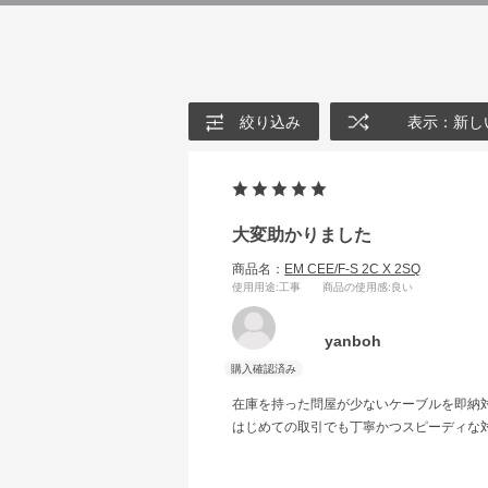
絞り込み
表示：新し
大変助かりました
商品名：
EM CEE/F-S 2C X 2SQ
使用用途
:工事
商品の使用感
:良い
yanboh
在庫を持った問屋が少ないケーブルを即納
はじめての取引でも丁寧かつスピーディな