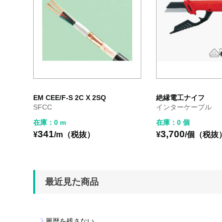
EM CEE/F-S 2C X 2SQ
絶縁電工ナイフ
SFCC
インターケーブル
在庫：0 m
在庫：0 個
341
3,700
¥
/m（税抜）
¥
/個（税抜
最近見た商品
履歴を残さない