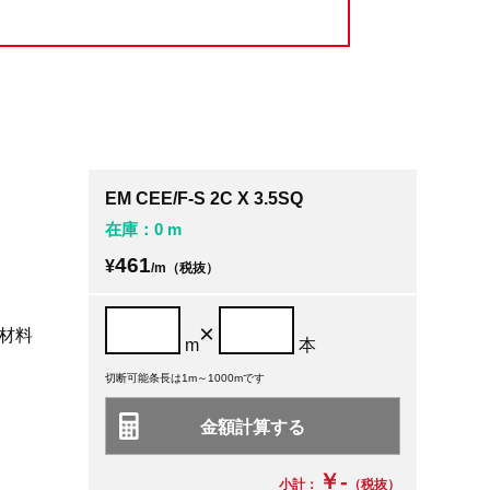
EM CEE/F-S 2C X 3.5SQ
在庫：0 m
461
¥
/m（税抜）
×
材料
m
本
切断可能条長は1m～1000mです
￥-
小計：
（税抜）