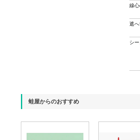
線心
遮へ
シー
蛙屋からのおすすめ