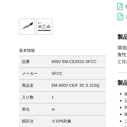
製
環境
基本情報
食性
と比
品番
600V EM-CE3X22-SFCC
メーカー
SFCC
製
商品名
EM 600V CE/F 3C X 22SQ
入り数
1
単位
m
税区分
※10%対象