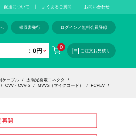
配送について
よくあるご質問
お問い合わせ
へ
領収書発行
ログイン／無料会員登録
0
：0円
ご注文お見積り
用ケーブル
太陽光発電コネクタ
CVV・CVV-S
MVVS（マイクコード）
FCPEV
荷再開