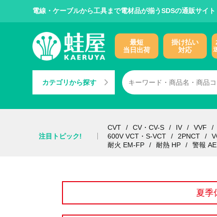
電線・ケーブルから工具まで電材品が揃うSDSの通販サイト
最短
掛け払い
当日出荷
対応
カテゴリから探す
CVT
CV・CV-S
IV
VVF
注目トピック!
600V VCT・S-VCT
2PNCT
V
耐火 EM-FP
耐熱 HP
警報 AE
夏季