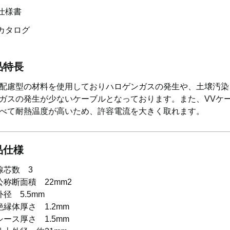
仕様書
カタログ
品特長
配慮型の材料を使用しておりハロゲンガスの発生や、土壌汚染
ガスの発生が少ないケーブルとなっております。また、VVケ
べて耐熱温度が高いため、許容電流を大きく取れます。
品仕様
線芯数 3
公称断面積 22mm2
外径 5.5mm
絶縁体厚さ 1.2mm
シース厚さ 1.5mm