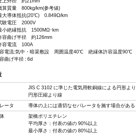
仕上外径 約21mm
概算質量 800kg/km(参考値)
最大導体抵抗(20℃) 0.849Ω/km
試験電圧 2000V
最小絶縁抵抗 1500MΩ･km
許容曲げ半径 約126mm
許容電流 100A
容電流:気中・暗渠敷設 周囲温度40℃ 絶縁体許容温度90℃
容曲げ半径 : 6d
造
JIS C 3102 に準じた電気用軟銅線による円形よ
円形圧縮より線
レータ
導体の上には適切なセパレータを施す場合がある
体
架橋ポリエチレン
平均厚さ：付表の値の 90%以上
最小厚さ：付表の値の 80%以上