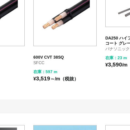
DA250 ハ
コート グレー
パナソニック
600V CVT 38SQ
在庫：23 m
SFCC
3,590
¥
/
在庫：597 m
3,519
）
¥
～/m（税抜）