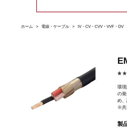
ホーム
>
電線・ケーブル
>
IV・CV・CVV・VVF・DV
E
環境
の発
め、
※共
製