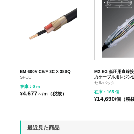
EM 600V CE/F 3C X 38SQ
M2-EG 低圧用直線接
力ケーブル用レジン
SFCC
セルパック
在庫：0 m
在庫：165 個
4,677
¥
～/m（税抜）
14,690
¥
/個（税
最近見た商品