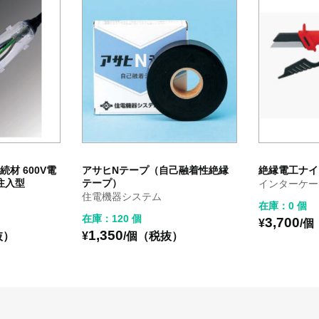
続材 600V電
アサヒNテープ（自己融着性絶縁
絶縁電工ナイ
注入型
テープ）
インターケー
住電機器システム
在庫：0 個
在庫：120 個
3,700
¥
/
1,350
抜）
¥
/個（税抜）