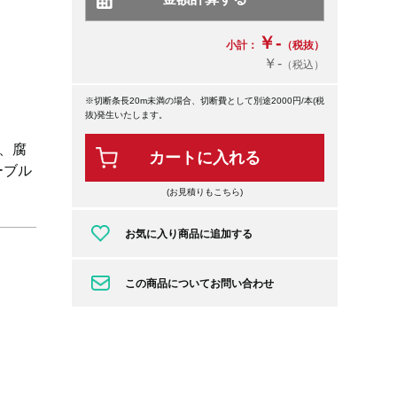
￥-
小計：
（税抜）
￥-
（税込）
※切断条長20m未満の場合、切断費として別途2000円/本(税
抜)発生いたします。
、腐
カートに入れる
ーブル
(お見積りもこちら)
お気に入り商品に追加する
この商品についてお問い合わせ