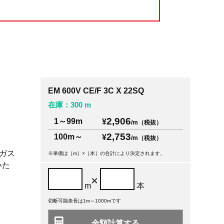
EM 600V CE/F 3C X 22SQ
在庫：300 m
2,906
1～99m
¥
/m（税抜）
2,753
100m～
¥
/m（税抜）
ガス
※単価は［m］×［本］の合計により決定されます。
いた
×
m
本
切断可能条長は1m～1000mです