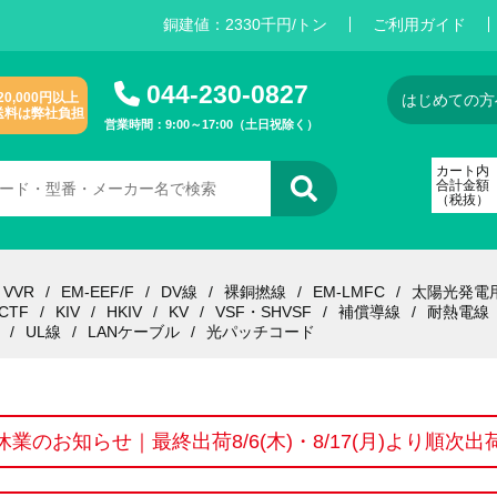
銅建値：
2
3
3
0
千円/トン
ご利用ガイド
044-230-0827
20,000円以上
はじめての方
送料は弊社負担
営業時間：9:00～17:00（土日祝除く）
カート内
合計金額
（税抜）
VVR
EM-EEF/F
DV線
裸銅撚線
EM-LMFC
太陽光発電
CTF
KIV
HKIV
KV
VSF・SHVSF
補償導線
耐熱電線
UL線
LANケーブル
光パッチコード
休業のお知らせ｜最終出荷8/6(木)・8/17(月)より順次出