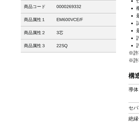
商品コード
0000269332
商品属性１
EM600VCE/F
商品属性２
3芯
商品属性３
22SQ
※許
※許
構
導体
セパ
絶縁