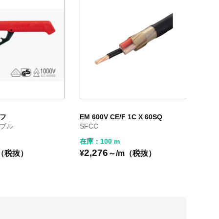
フ
EM 600V CE/F 1C X 60SQ
ブル
SFCC
在庫：100 m
2,276
個（税抜）
¥
～/m（税抜）