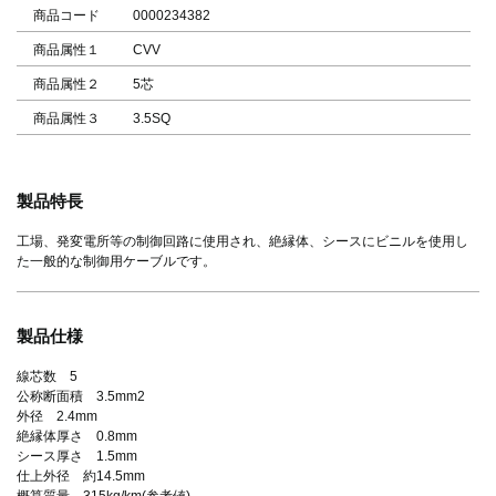
商品コード
0000234382
商品属性１
CVV
商品属性２
5芯
商品属性３
3.5SQ
製品特長
工場、発変電所等の制御回路に使用され、絶縁体、シースにビニルを使用し
た一般的な制御用ケーブルです。
製品仕様
線芯数 5
公称断面積 3.5mm2
外径 2.4mm
絶縁体厚さ 0.8mm
シース厚さ 1.5mm
仕上外径 約14.5mm
概算質量 315kg/km(参考値)