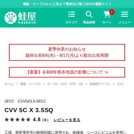
>
電線・ケーブルから工具まで電材品が揃うSDSの通販サイト
0
カテゴリ
商品検索
カート
メニュー
夏季休業のお知らせ
最終出荷8/6(木)・8/17(月)より順次出荷再開
【重要】令和8年熊本地震の影響について ≫
ホーム
>
電線・ケーブル
>
IV・CV・CVV・VVF・DV
>
制御用ケーブル
>
CVV
SFCC CVV5X3.5-SFCC
CVV 5C X 3.5SQ
4.8
（6）
レビューを見る
工場、発変電所等の制御回路に使用され、絶縁体、シースにビニルを使用し