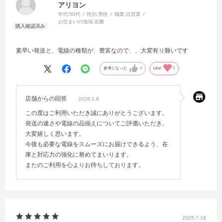
アリヨン
年代:
50代
性別:
男性
職業:
自営業
お住まいの地域:
近畿
素早い発送と、電線の種類が、豊富なので、、大変有り難いです
参考になった
0
Like!
0
店舗からの回答
2026.1.8
この度はご利用いただき誠にありがとうございます。
発送の速さや電線の品揃えについてご評価いただき、
大変嬉しく思います。
今後も必要な電線をスムーズにお届けできるよう、在
庫と対応力の強化に努めてまいります。
またのご利用を心よりお待ちしております。
2025.7.18