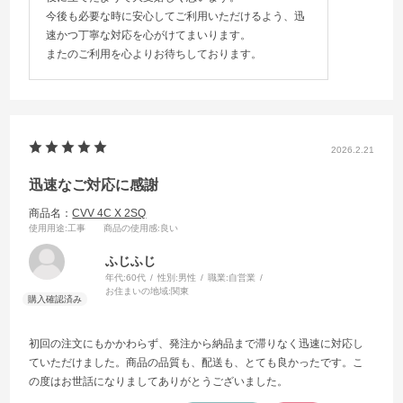
今後も必要な時に安心してご利用いただけるよう、迅
速かつ丁寧な対応を心がけてまいります。
またのご利用を心よりお待ちしております。
2026.2.21
迅速なご対応に感謝
商品名：
CVV 4C X 2SQ
使用用途
:工事
商品の使用感
:良い
ふじふじ
年代:
60代
性別:
男性
職業:
自営業
お住まいの地域:
関東
初回の注文にもかかわらず、発注から納品まで滞りなく迅速に対応し
ていただけました。商品の品質も、配送も、とても良かったです。こ
の度はお世話になりましてありがとうございました。