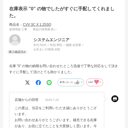
在庫表示 ”0” の物でしたがすぐに手配してくれまし
た。
商品名：
CVV 3C X 1.25SQ
使用用途
:工事
商品の使用感
:良い
システムエンジニア
年代:
50代
性別:
男性
職業:
自営業
お住まいの地域:
北陸
在庫 ”0” の物の納期を問い合わせたところ迅速で丁寧な対応をして頂き
すぐに手配して頂けとても助かりました。
参考になった
0
Like!
0
店舗からの回答
2025.7.23
この度は、当店をご利用いただき誠にありがとうござ
います。
お問い合わせありがとうございます。補充できる在庫
があり、お役に立てたことを大変嬉しく思います。今