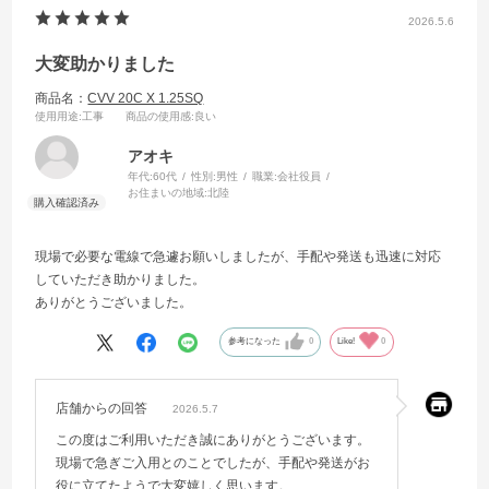
2026.5.6
大変助かりました
商品名：
CVV 20C X 1.25SQ
使用用途
:工事
商品の使用感
:良い
アオキ
年代:
60代
性別:
男性
職業:
会社役員
お住まいの地域:
北陸
現場で必要な電線で急遽お願いしましたが、手配や発送も迅速に対応
していただき助かりました。
ありがとうございました。
参考になった
0
Like!
0
店舗からの回答
2026.5.7
この度はご利用いただき誠にありがとうございます。
現場で急ぎご入用とのことでしたが、手配や発送がお
役に立てたようで大変嬉しく思います。