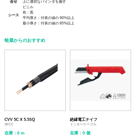
合せ
上に適切なバインダを施す
ビニル
色：黒
シース
平均厚さ：付表の値の 90%以上
最小厚さ：付表の値の 85%以上
蛙屋からのおすすめ
CVV 5C X 5.5SQ
絶縁電工ナイフ
SFCC
インターケーブル
在庫：0 m
在庫：0 個