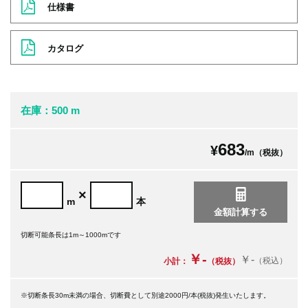
仕様書
カタログ
在庫：500 m
683
¥
/m（税抜）
×
m
本
切断可能条長は1m～1000mです
￥-
￥-
（税込）
小計：
（税抜）
※切断条長30m未満の場合、切断費として別途2000円/本(税抜)発生いたします。