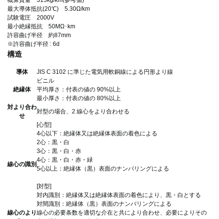
最大導体抵抗(20℃) 5.30Ω/km
試験電圧 2000V
最小絶縁抵抗 50MΩ･km
許容曲げ半径 約87mm
※許容曲げ半径 : 6d
構造
導体
JIS C 3102 に準じた電気用軟銅線による円形より線
ビニル
絶縁体
平均厚さ：付表の値の 90%以上
最小厚さ：付表の値の 80%以上
対より合わ
対型の場合、2 線心をより合わせる
せ
[心型]
4心以下：絶縁体又は絶縁体表面の着色による
2心：黒・白
3心：黒・白・赤
4心：黒・白・赤・緑
線心の識別
5心以上：絶縁体（黒）表面のナンバリングによる
[対型]
対内識別：絶縁体又は絶縁体表面の着色により、黒・白とする
対間識別：絶縁体（黒）表面のナンバリングによる
線心のより
線心の必要条数を適切な介在と共により合わせ、必要によりその