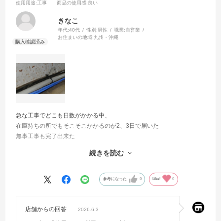
使用用途
:工事
商品の使用感
:良い
きなこ
年代:
40代
性別:
男性
職業:
自営業
お住まいの地域:
九州・沖縄
急な工事でどこも日数がかかる中、
在庫持ちの所でもそこそこかかるのが2、3日で届いた
無事工事も完了出来た
いつも頼んでいる割と早めな棒大手サイトでも同時に別の物を頼んだ
続きを読む
がそれより早く到着した
助かりました
ありがとうございました
参考になった
0
Like!
0
またお願いしたいです
店舗からの回答
2026.6.3