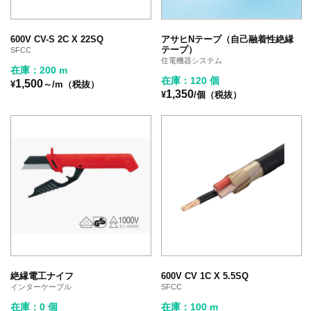
600V CV-S 2C X 22SQ
アサヒNテープ（自己融着性絶縁
テープ）
SFCC
住電機器システム
在庫：200 m
在庫：120 個
1,500
¥
～/m（税抜）
1,350
¥
/個（税抜）
絶縁電工ナイフ
600V CV 1C X 5.5SQ
インターケーブル
SFCC
在庫：0 個
在庫：100 m