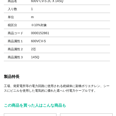
商品名
600V CV-S 2C X 14SQ
入り数
1
単位
m
税区分
※10%対象
商品コード
0000152861
商品属性１
600VCV-S
商品属性２
2芯
商品属性３
14SQ
製品特長
工場、発変電所等の電力回路に使用される絶縁体に架橋ポリエチレン、シー
スにビニルを使用した電気的に優れた遮へい付電力ケーブルです。
この商品を買った人はこんな商品も