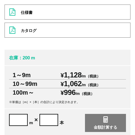
仕様書
カタログ
在庫：200 m
1,128
1～9m
¥
/m（税抜）
1,062
10～99m
¥
/m（税抜）
996
100m～
¥
/m（税抜）
※単価は［m］×［本］の合計により決定されます。
×
m
本