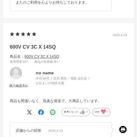
またのご利用を心よりお待ちしております。
2026.6.25
600V CV 3C X 14SQ
商品名：
600V CV 3C X 14SQ
使用用途
:DIY
商品の使用感
:良い
no name
年代:
60代
性別:
男性
職業:
会社員
お住まいの地域:
近畿
商品も間違いなく、迅速な発送で、大満足しています。
参考になった
0
Like!
0
店舗からの回答
2026.6.25