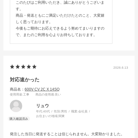
このたびはご利用いただき、誠にありがとうございま
す。
商品・発送ともにご満足いただけたとのこと、大変嬉
しく思っております。
今後もご期待にお応えできるよう努めてまいりますの
で、またのご利用を心よりお待ちしております。
2026.6.13
対応速かった
商品名：
600V CV 2C X 14SQ
使用用途
:工事
商品の使用感
:良い
リュウ
年代:
40代
性別:
男性
職業:
会社員
お住まいの地域:
関東
発注した当日に発送することは信じられません。大変助かりました。