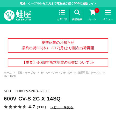
>
電線・ケーブルから工具まで電材品が揃うSDSの通販サイト
0
カテゴリ
商品検索
カート
メニュー
夏季休業のお知らせ
最終出荷8/6(木)・8/17(月)より順次出荷再開
【重要】令和8年熊本地震の影響について ≫
ホーム
>
電線・ケーブル
>
IV・CV・CVV・VVF・DV
>
低圧用電力ケーブル
>
CV・CV-S
SFCC 600V CV-S2X14-SFCC
600V CV-S 2C X 14SQ
4.7
（110）
レビューを見る