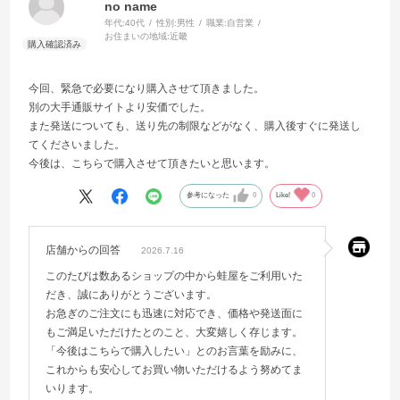
no name
年代:
40代
性別:
男性
職業:
自営業
お住まいの地域:
近畿
今回、緊急で必要になり購入させて頂きました。
別の大手通販サイトより安価でした。
また発送についても、送り先の制限などがなく、購入後すぐに発送し
てくださいました。
今後は、こちらで購入させて頂きたいと思います。
参考になった
0
Like!
0
店舗からの回答
2026.7.16
このたびは数あるショップの中から蛙屋をご利用いた
だき、誠にありがとうございます。
お急ぎのご注文にも迅速に対応でき、価格や発送面に
もご満足いただけたとのこと、大変嬉しく存じます。
「今後はこちらで購入したい」とのお言葉を励みに、
これからも安心してお買い物いただけるよう努めてま
いります。