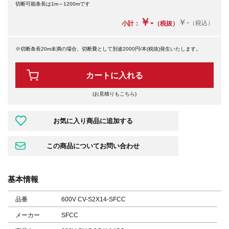
切断可能条長は1m～1200mです
￥-
￥-
（税込）
小計：
（税抜）
※切断条長20m未満の場合、切断費として別途2000円/本(税抜)発生いたします。
カートに入れる
(お見積りもこちら)
基本情報
品番
600V CV-S2X14-SFCC
メーカー
SFCC