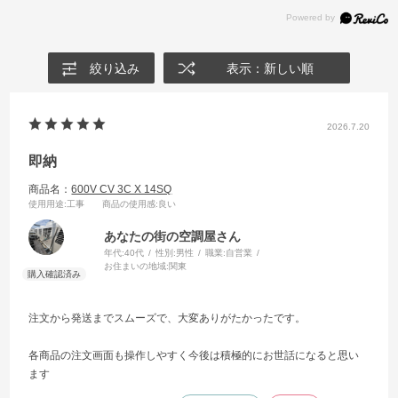
絞り込み
表示：新しい順
2026.7.20
即納
商品名：
600V CV 3C X 14SQ
使用用途
:工事
商品の使用感
:良い
あなたの街の空調屋さん
年代:
40代
性別:
男性
職業:
自営業
お住まいの地域:
関東
注文から発送までスムーズで、大変ありがたかったです。
各商品の注文画面も操作しやすく今後は積極的にお世話になると思い
ます