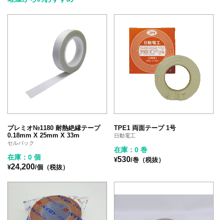
プレミオ№1180 耐熱絶縁テープ
TPE1 両面テープ 1号
0.18mm X 25mm X 33m
日動電工
セルパック
在庫：0 巻
在庫：0 個
530
¥
/巻（税抜）
24,200
¥
/個（税抜）