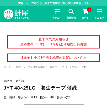
>
電線・ケーブルから工具まで電材品が揃うSDSの通販サイト
0
カテゴリ
商品検索
カート
メニュー
夏季休業のお知らせ
最終出荷8/6(木)・8/17(月)より順次出荷再開
【重要】令和8年熊本地震の影響について ≫
ホーム
>
電線・ケーブル接続処理材
>
電設用テープ
>
その他テープ類
JAPPY ﾖｳｼﾞｮｳ
JYT 48×25LG 養生テープ 薄緑
色：薄緑 厚さ(㎜)：0.13 幅(㎜)：48 長さ(ｍ)25