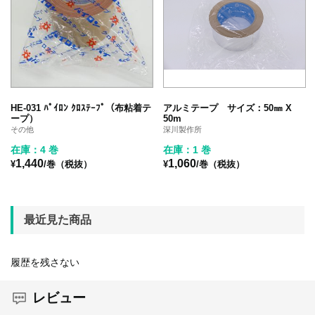
HE-031 ﾊﾟｲﾛﾝ ｸﾛｽﾃｰﾌﾟ（布粘着テ
アルミテープ サイズ：50㎜ X
ープ）
50m
その他
深川製作所
在庫：4 巻
在庫：1 巻
1,440
1,060
¥
/巻（税抜）
¥
/巻（税抜）
最近見た商品
履歴を残さない
レビュー