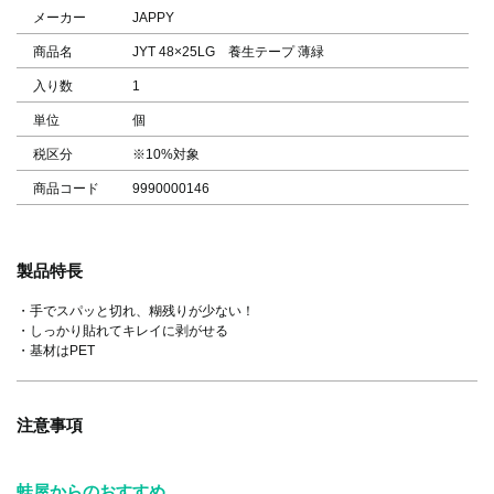
メーカー
JAPPY
商品名
JYT 48×25LG 養生テープ 薄緑
入り数
1
単位
個
税区分
※10%対象
商品コード
9990000146
製品特長
・手でスパッと切れ、糊残りが少ない！
・しっかり貼れてキレイに剥がせる
・基材はPET
注意事項
蛙屋からのおすすめ