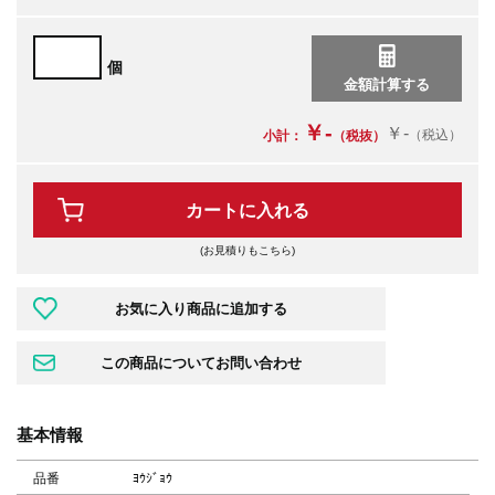
個
￥-
￥-
（税込）
小計：
（税抜）
カートに入れる
(お見積りもこちら)
基本情報
品番
ﾖｳｼﾞｮｳ