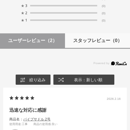
★
3
(0)
★
2
(0)
★
1
(0)
ユーザーレビュー
（2）
スタッフレビュー
（0）
絞り込み
表示：新しい順
2026.2.16
迅速な対応に感謝
商品名：
パイプサドル 2号
使用用途
:工事
商品の使用感
:良い