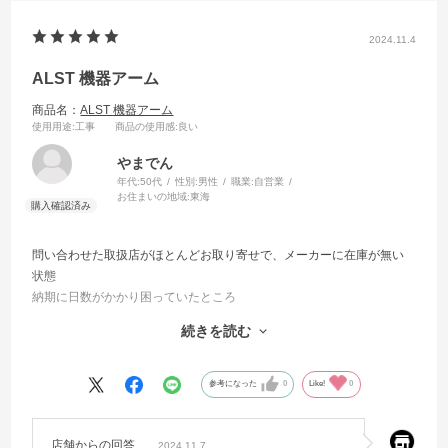
2024.11.4
ALST 機器アーム
商品名：
ALST 機器アーム
使用用途
:工事
商品の使用感
:良い
やまでん
年代:
50代
性別:
男性
職業:
自営業
お住まいの地域:
東海
問い合わせた取扱店がほとんどお取り寄せで、メーカーに在庫が無い
状態
納期に日数がかかり困っていたところ
在庫がある蛙屋さんに発注させて頂きました。
続きを読む
大変助かりました。
配送状態も全体にラップされておりその上から配送関係のシール等が
参考になった
0
Like!
0
張られていて
剥がす手間がありませんでした（直貼りされると、意外と剥がすのが
大変なのと跡がのこる場合がある為）
店舗からの回答
2024.11.7