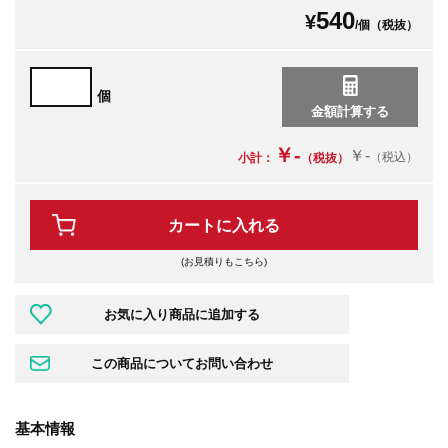
540
¥
/個（税抜）
個
￥-
￥-
（税込）
小計：
（税抜）
カートに入れる
(お見積りもこちら)
基本情報