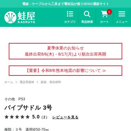
>
電線・ケーブルから工具まで電材品が揃うSDSの通販サイト
0
カテゴリ
商品検索
カート
メニュー
夏季休業のお知らせ
最終出荷8/6(木)・8/17(月)より順次出荷再開
【重要】令和8年熊本地震の影響について ≫
ホーム
>
電設用資材
>
架線・装柱材料
その他 PS3
パイプサドル 3号
5.0
（2）
レビューを見る
種類：３号 適用径50-70㎜