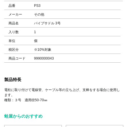
品番
PS3
メーカー
その他
商品名
パイプサドル 3号
入り数
1
単位
個
税区分
※10%対象
商品コード
9990000043
製品特長
電柱に取り付けて電線管、ケーブル等の立ち上げ、支棒をする場合に使用し
ます。
種類：３号 適用径50-70㎜
蛙屋からのおすすめ