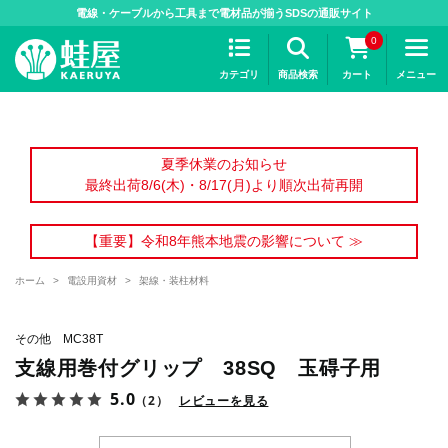
>
電線・ケーブルから工具まで電材品が揃うSDSの通販サイト
0
カテゴリ
商品検索
カート
メニュー
夏季休業のお知らせ
最終出荷8/6(木)・8/17(月)より順次出荷再開
【重要】令和8年熊本地震の影響について ≫
ホーム
>
電設用資材
>
架線・装柱材料
その他 MC38T
支線用巻付グリップ 38SQ 玉碍子用
5.0
（2）
レビューを見る