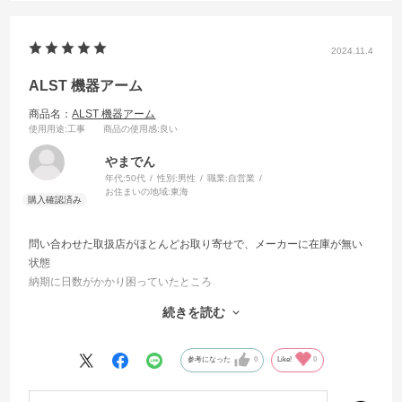
2024.11.4
ALST 機器アーム
商品名：
ALST 機器アーム
使用用途
:工事
商品の使用感
:良い
やまでん
年代:
50代
性別:
男性
職業:
自営業
お住まいの地域:
東海
問い合わせた取扱店がほとんどお取り寄せで、メーカーに在庫が無い
状態
納期に日数がかかり困っていたところ
在庫がある蛙屋さんに発注させて頂きました。
続きを読む
大変助かりました。
配送状態も全体にラップされておりその上から配送関係のシール等が
参考になった
0
Like!
0
張られていて
剥がす手間がありませんでした（直貼りされると、意外と剥がすのが