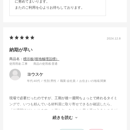
に努めてまいります。
またのご利用を心よりお待ちしております。
2024.12.8
納期が早い
商品名：
標示板(接地極埋設標）
使用用途
:工事
商品の使用感
:普通
ヨウスケ
年代:
40代
性別:
男性
職業:
会社員
お住まいの地域:
関東
現場で必要だったのですが、工期が後一週間ちょっとで終わるタイミ
ングで、いつも頼んでいる材料屋に取り寄せできるか確認したら、
「二週間ほどかかります」と言われ、なんとか早く手に入るところが
無いか探したところ、この蛙屋さんを見つけて購入させていただきま
続きを読む
した。注文した翌日には届き、大変助かりました。