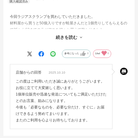
今回ラジアスクランプを買わしていただきました。
材料屋から買うと50個入りですが蛙屋さんだと1個売りしてもらえるの
で25から63までのラジアスを細々と買えて助かりました。
しかもアマゾン並みの速さで届くから言う事無しです。
続きを読む
また利用させていただきます。
参考になった
0
Like!
0
店舗からの回答
2025.10.10
この度はご利用いただき誠にありがとうございます。
お役に立てて大変嬉しく思います。
1個単位販売や迅速な発送についてもご満足いただけた
とのお言葉、励みになります。
今後も「必要なものを、必要な分だけ、すぐに」お届
けできるよう努めてまいります。
またのご利用を心よりお待ちしております。