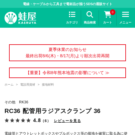
>
電線・ケーブルから工具まで電材品が揃うSDSの通販サイト
0
カテゴリ
商品検索
カート
メニュー
夏季休業のお知らせ
最終出荷8/6(木)・8/17(月)より順次出荷再開
【重要】令和8年熊本地震の影響について ≫
ホーム
>
電設用資材
>
接地材料
その他 RK36
RC36 配管用ラジアスクランプ 36
4.8
（6）
レビューを見る
電線管とアウトレットボックスやプルボックス等の接地を確実に取る為に使