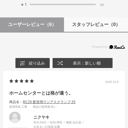
★
1
(0)
ユーザーレビュー
（6）
スタッフレビュー
（0）
絞り込み
表示：新しい順
2025.10.5
ホームセンターとは格が違う。
商品名：
RC25 配管用ラジアスクランプ 25
使用用途
:工事
商品の使用感
:良い
ニクヤキ
年代:
50代
性別:
男性
職業:
会社員
お住まいの地域:
近畿