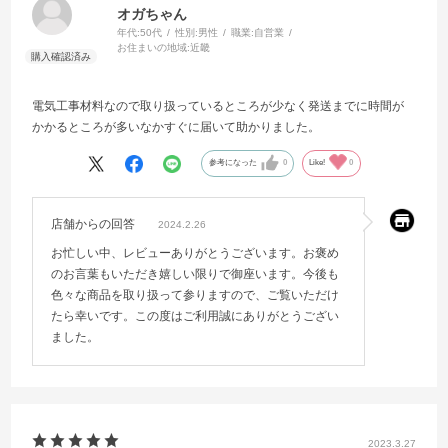
オガちゃん
年代:
50代
性別:
男性
職業:
自営業
お住まいの地域:
近畿
電気工事材料なので取り扱っているところが少なく発送までに時間が
かかるところが多いなかすぐに届いて助かりました。
参考になった
0
Like!
0
店舗からの回答
2024.2.26
お忙しい中、レビューありがとうございます。お褒め
のお言葉もいただき嬉しい限りで御座います。今後も
色々な商品を取り扱って参りますので、ご覧いただけ
たら幸いです。この度はご利用誠にありがとうござい
ました。
2023.3.27