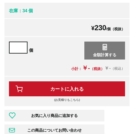
在庫：34 個
230
¥
/個（税抜）
個
￥-
￥-
（税込）
小計：
（税抜）
カートに入れる
(お見積りもこちら)