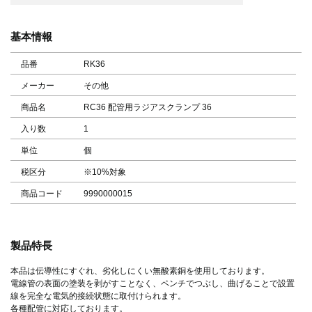
基本情報
品番
RK36
メーカー
その他
商品名
RC36 配管用ラジアスクランプ 36
入り数
1
単位
個
税区分
※10%対象
商品コード
9990000015
製品特長
本品は伝導性にすぐれ、劣化しにくい無酸素銅を使用しております。
電線管の表面の塗装を剥がすことなく、ペンチでつぶし、曲げることで設置
線を完全な電気的接続状態に取付けられます。
各種配管に対応しております。