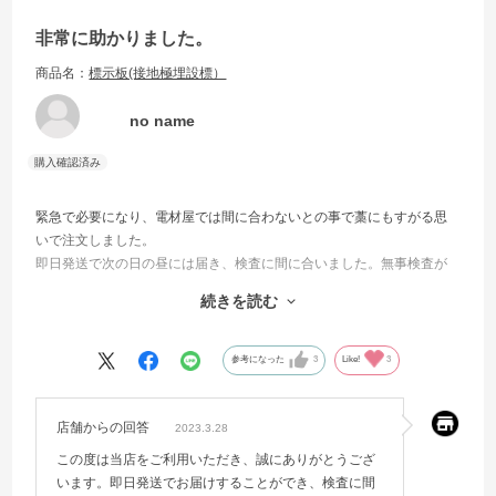
非常に助かりました。
商品名：
標示板(接地極埋設標）
no name
緊急で必要になり、電材屋では間に合わないとの事で藁にもすがる思
いで注文しました。
即日発送で次の日の昼には届き、検査に間に合いました。無事検査が
終わり、是正事項なしだったためいつもレビュー等は書かないのです
続きを読む
が、感謝の意を込めて書かせていただきます。ありがとうございまし
た。
参考になった
3
Like!
3
店舗からの回答
2023.3.28
この度は当店をご利用いただき、誠にありがとうござ
います。即日発送でお届けすることができ、検査に間