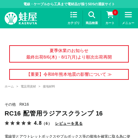
>
電線・ケーブルから工具まで電材品が揃うSDSの通販サイト
0
カテゴリ
商品検索
カート
メニュー
夏季休業のお知らせ
最終出荷8/6(木)・8/17(月)より順次出荷再開
【重要】令和8年熊本地震の影響について ≫
ホーム
>
電設用資材
>
接地材料
その他 RK16
RC16 配管用ラジアスクランプ 16
4.8
（6）
レビューを見る
電線管とアウトレットボックスやプルボックス等の接地を確実に取る為に使