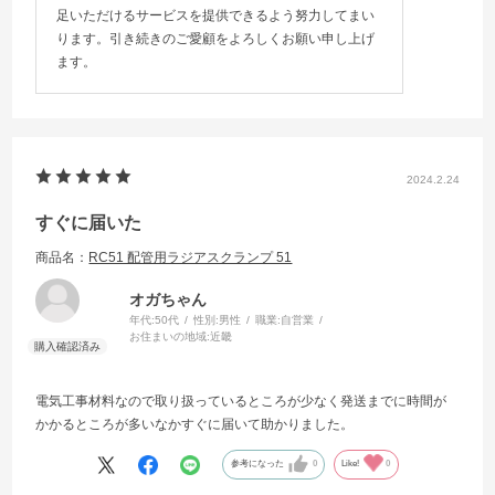
足いただけるサービスを提供できるよう努力してまい
ります。引き続きのご愛顧をよろしくお願い申し上げ
ます。
2024.2.24
すぐに届いた
商品名：
RC51 配管用ラジアスクランプ 51
オガちゃん
年代:
50代
性別:
男性
職業:
自営業
お住まいの地域:
近畿
電気工事材料なので取り扱っているところが少なく発送までに時間が
かかるところが多いなかすぐに届いて助かりました。
参考になった
0
Like!
0