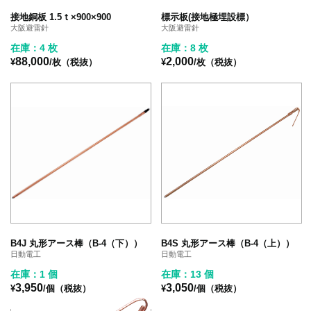
接地銅板 1.5ｔ×900×900
標示板(接地極埋設標）
大阪避雷針
大阪避雷針
在庫：4 枚
在庫：8 枚
88,000
2,000
¥
/枚（税抜）
¥
/枚（税抜）
B4J 丸形アース棒（B-4（下））
B4S 丸形アース棒（B-4（上））
日動電工
日動電工
在庫：1 個
在庫：13 個
3,950
3,050
¥
/個（税抜）
¥
/個（税抜）