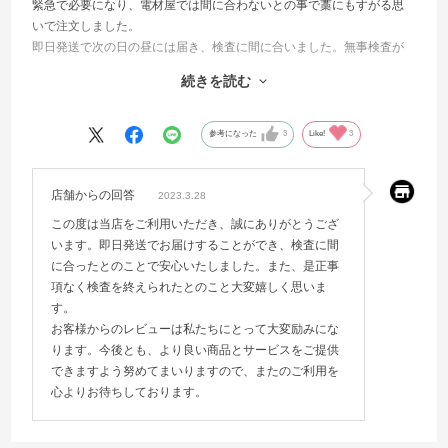
緊急で必要になり、電材屋では間に合わないとの事で藁にもすがる思
いで注文しました。
即日発送で次の日の昼には届き、検査に間に合いました。無事検査が
終わり、是正事項なしだったためいつもレビュー等は書かないのです
続きを読む
が、感謝の意を込めて書かせていただきます。ありがとうございまし
た。
参考になった
3
Like!
3
店舗からの回答
2023.3.28
この度は当店をご利用いただき、誠にありがとうござ
います。即日発送でお届けすることができ、検査に間
に合ったとのことで安心いたしました。また、是正事
項なく検査を終えられたとのこと大変嬉しく思いま
す。
お客様からのレビューは私たちにとって大変励みにな
ります。今後とも、より良い商品とサービスをご提供
できますよう努めてまいりますので、またのご利用を
心よりお待ちしております。