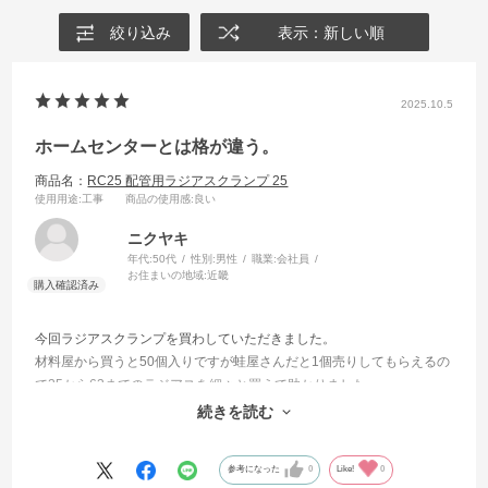
絞り込み
表示：新しい順
2025.10.5
ホームセンターとは格が違う。
商品名：
RC25 配管用ラジアスクランプ 25
使用用途
:工事
商品の使用感
:良い
ニクヤキ
年代:
50代
性別:
男性
職業:
会社員
お住まいの地域:
近畿
今回ラジアスクランプを買わしていただきました。
材料屋から買うと50個入りですが蛙屋さんだと1個売りしてもらえるの
で25から63までのラジアスを細々と買えて助かりました。
しかもアマゾン並みの速さで届くから言う事無しです。
続きを読む
また利用させていただきます。
参考になった
0
Like!
0