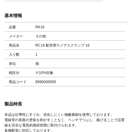
基本情報
品番
RK16
メーカー
その他
商品名
RC16 配管用ラジアスクランプ 16
入り数
1
単位
個
税区分
※10%対象
商品コード
9990000009
製品特長
本品は伝導性にすぐれ、劣化しにくい無酸素銅を使用しております。
電線管の表面の塗装を剥がすことなく、ペンチでつぶし、曲げることで設置
線を完全な電気的接続状態に取付けられます。
各種配管に対応しております。