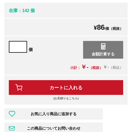
在庫：142 個
86
¥
/個（税抜）
個
￥-
￥-
（税込）
小計：
（税抜）
カートに入れる
(お見積りもこちら)