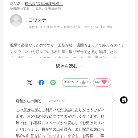
商品名：
標示板(接地極埋設標）
使用用途
:工事
商品の使用感
:普通
ヨウスケ
年代:
40代
性別:
男性
職業:
会社員
お住まいの地域:
関東
現場で必要だったのですが、工期が後一週間ちょっとで終わるタイミ
ングで、いつも頼んでいる材料屋に取り寄せできるか確認したら、
「二週間ほどかかります」と言われ、なんとか早く手に入るところが
無いか探したところ、この蛙屋さんを見つけて購入させていただきま
続きを読む
した。注文した翌日には届き、大変助かりました。
参考になった
0
Like!
0
店舗からの回答
2024.12.10
この度は蛙屋をご利用いただき誠にありがとうござい
ます。お客様のお役に立てて大変嬉しく存じます。蛙
屋では、お客様にスムーズかつ安心してお受け取りい
ただけるよう、最短での出荷対応、また配送状態にも
細心の注意を払っております。今後も、お客様にご満