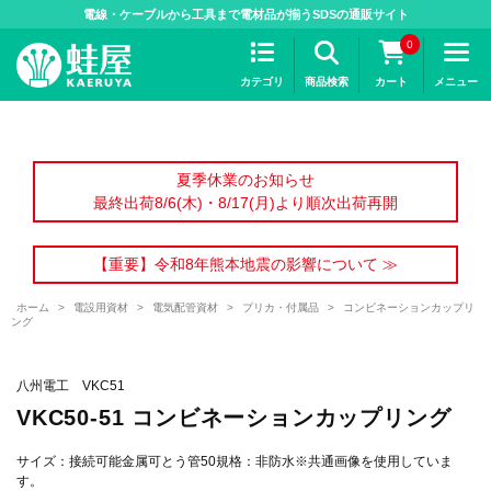
>
電線・ケーブルから工具まで電材品が揃うSDSの通販サイト
0
カテゴリ
商品検索
カート
メニュー
夏季休業のお知らせ
最終出荷8/6(木)・8/17(月)より順次出荷再開
【重要】令和8年熊本地震の影響について ≫
ホーム
>
電設用資材
>
電気配管資材
>
プリカ・付属品
>
コンビネーションカップリ
ング
八州電工 VKC51
VKC50-51 コンビネーションカップリング
サイズ：接続可能金属可とう管50規格：非防水※共通画像を使用していま
す。