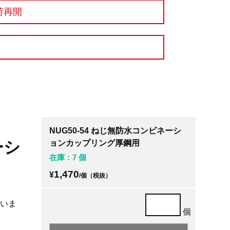
荷再開
NUG50-54 ねじ無防水コンビネーシ
ーシ
ョンカップリング厚鋼用
在庫：7 個
1,470
¥
/個（税抜）
ていま
個