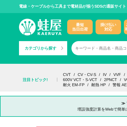
電線・ケーブルから工具まで電材品が揃うSDSの通販サイト
最短
掛け払い
当日出荷
対応
カテゴリから探す
CVT
CV・CV-S
IV
VVF
注目トピック!
600V VCT・S-VCT
2PNCT
V
耐火 EM-FP
耐熱 HP
警報 AE
≫
埋設強度計算をWebで簡