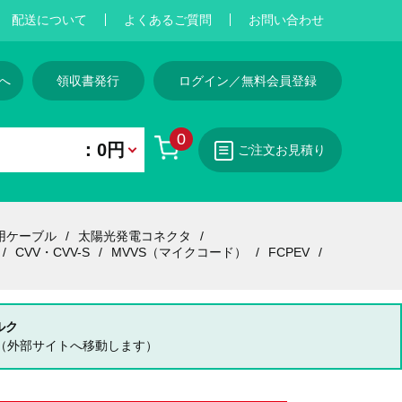
配送について
よくあるご質問
お問い合わせ
へ
領収書発行
ログイン／無料会員登録
0
：0円
ご注文お見積り
用ケーブル
太陽光発電コネクタ
CVV・CVV-S
MVVS（マイクコード）
FCPEV
ルク
（外部サイトへ移動します）