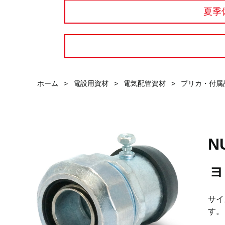
夏季
ホーム
>
電設用資材
>
電気配管資材
>
プリカ・付属
N
ョ
サイ
す。