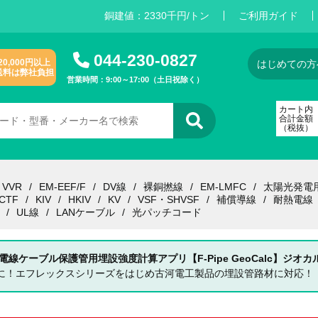
銅建値：
2
3
3
0
千円/トン
ご利用ガイド
044-230-0827
20,000円以上
はじめての方
送料は弊社負担
営業時間：9:00～17:00（土日祝除く）
カート内
合計金額
（税抜）
VVR
EM-EEF/F
DV線
裸銅撚線
EM-LMFC
太陽光発電
CTF
KIV
HKIV
KV
VSF・SHVSF
補償導線
耐熱電線
UL線
LANケーブル
光パッチコード
 電線ケーブル保護管用埋設強度計算アプリ【F-Pipe GeoCalc】ジオカ
単に！エフレックスシリーズをはじめ古河電工製品の埋設管路材に対応！