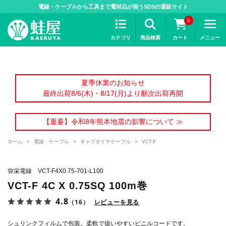
>
電線・ケーブルから工具まで電材品が揃うSDSの通販サイト
0
カテゴリ
商品検索
カート
メニュー
夏季休業のお知らせ
最終出荷8/6(木)・8/17(月)より順次出荷再開
【重要】令和8年熊本地震の影響について ≫
ホーム
>
電線・ケーブル
>
キャブタイヤケーブル
>
VCT-F
弥栄電線 VCT-F4X0.75-701-L100
VCT-F 4C X 0.75SQ 100m巻
4.8
（16）
レビューを見る
シュリンクフィルムで包装。柔軟で扱いやすいビニルコードです。