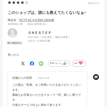
2026.4.27
このショップは、誰にも教えてたくないなぁ~
商品名：
VCT-F 4C X 0.5SQ 100m巻
使用用途
:工事
商品の使用感
:良い
ＯＮＥＳＴＥＰ
年代:
50代
性別:
男性
職業:
自営業
お住まいの地域:
近畿
安いから
参考になった
0
Like!
0
店舗からの回答
2026.4.28
この度は「蛙屋」をご利用いただきありがとうござい
ます。
素敵なお言葉をいただきスタッフ一同、嬉しい限りで
す。
今後もサービス向上に努めて参ります。