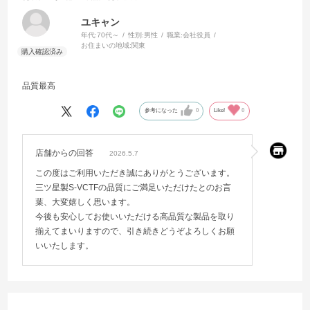
ユキャン
年代:
70代～
性別:
男性
職業:
会社役員
お住まいの地域:
関東
品質最高
参考になった
0
Like!
0
店舗からの回答
2026.5.7
この度はご利用いただき誠にありがとうございます。
三ツ星製S-VCTFの品質にご満足いただけたとのお言
葉、大変嬉しく思います。
今後も安心してお使いいただける高品質な製品を取り
揃えてまいりますので、引き続きどうぞよろしくお願
いいたします。