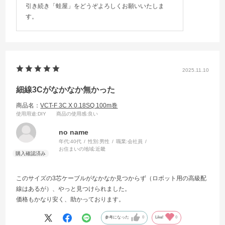
引き続き「蛙屋」をどうぞよろしくお願いいたしま
す。
2025.11.10
細線3Cがなかなか無かった
商品名：
VCT-F 3C X 0.18SQ 100m巻
使用用途
:DIY
商品の使用感
:良い
no name
年代:
40代
性別:
男性
職業:
会社員
お住まいの地域:
近畿
このサイズの3芯ケーブルがなかなか見つからず（ロボット用の高級配
線はあるが）、やっと見つけられました。
価格もかなり安く、助かっております。
参考になった
0
Like!
0