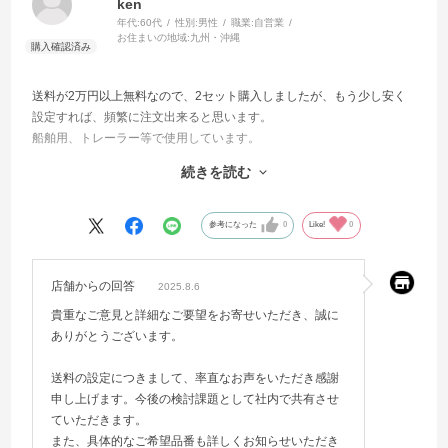
ken
年代:
60代
性別:
男性
職業:
自営業
お住まいの地域:
九州・沖縄
送料が2万円以上無料なので、2セット購入しましたが、もう少し安く
設定すれば、頻繁に注文出来ると思います。
船舶用、トレーラー等で使用しています。
殆ど、近くの電材屋さんから購入しています。
続きを読む
VCT-F 2C X 1.25SQ
VCT-F 2C X 2.00SQ
VCT-F 5C X 0.75SQ
参考になった
0
Like!
0
VCT-F 7C X 0.75SQ
VCTFK 2C X 0.75SQ
VCTFK 2C X 1.25SQ
店舗からの回答
2025.8.6
等です。
貴重なご意見と詳細なご要望をお寄せいただき、誠に
ご検討宜しくお願い致します。
ありがとうございます。
送料の設定につきまして、率直なお声をいただき感謝
申し上げます。今後の検討課題として社内で共有させ
ていただきます。
また、具体的なご希望品番も詳しくお知らせいただき