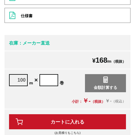
仕様書
在庫：メーカー直送
168
¥
/m（税抜）
×
m
巻
￥-
￥-
（税込）
小計：
（税抜）
カートに入れる
(お見積りもこちら)