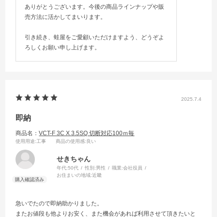
ありがとうございます。今後の商品ラインナップや販
売方法に活かしてまいります。
引き続き、蛙屋をご愛顧いただけますよう、どうぞよ
ろしくお願い申し上げます。
2025.7.4
即納
商品名：
VCT-F 3C X 3.5SQ 切断対応100ｍ毎
使用用途
:工事
商品の使用感
:良い
せきちゃん
年代:
50代
性別:
男性
職業:
会社役員
お住まいの地域:
近畿
急いでたので即納助かりました。
またお値段も他よりお安く、また機会があれば利用させて頂きたいと