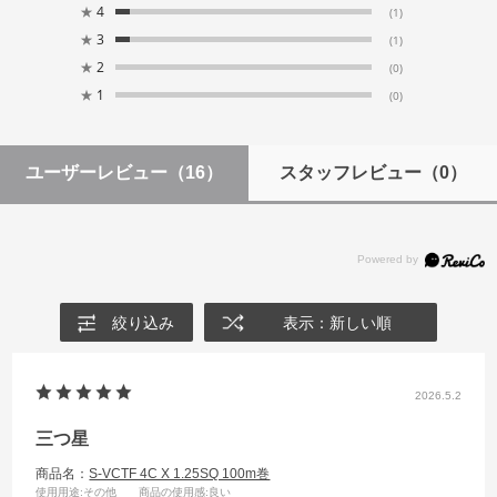
★
4
(1)
★
3
(1)
★
2
(0)
★
1
(0)
ユーザーレビュー
（16）
スタッフレビュー
（0）
絞り込み
表示：新しい順
2026.5.2
三つ星
商品名：
S-VCTF 4C X 1.25SQ 100m巻
使用用途
:その他
商品の使用感
:良い