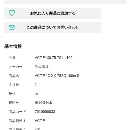
基本情報
品番
VCT-F4X0.75-701-L100
メーカー
弥栄電線
商品名
VCT-F 4C X 0.75SQ 100m巻
入り数
1
単位
m
税区分
※10%対象
商品コード
7010000033
商品属性１
VCT-F
商品属性２
4芯