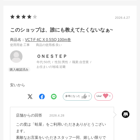
2026.4.27
このショップは、誰にも教えてたくないなぁ~
商品名：
VCT-F 4C X 0.5SQ 100m巻
使用用途
:工事
商品の使用感
:良い
ＯＮＥＳＴＥＰ
年代:
50代
性別:
男性
職業:
自営業
お住まいの地域:
近畿
安いから
参考になった
0
Like!
0
店舗からの回答
2026.4.28
この度は「蛙屋」をご利用いただきありがとうござい
ます。
素敵なお言葉をいただきスタッフ一同、嬉しい限りで