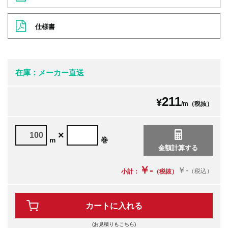
仕様書
在庫：メーカー直送
211
¥
/m（税抜）
×
m
巻
￥-
￥-
（税込）
小計：
（税抜）
カートに入れる
(お見積りもこちら)