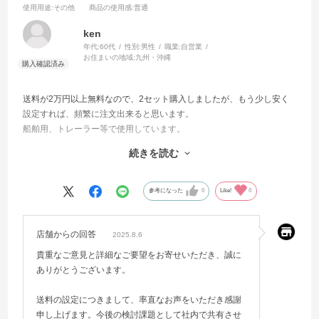
使用用途
:その他
商品の使用感
:普通
ken
年代:
60代
性別:
男性
職業:
自営業
お住まいの地域:
九州・沖縄
送料が2万円以上無料なので、2セット購入しましたが、もう少し安く
設定すれば、頻繁に注文出来ると思います。
船舶用、トレーラー等で使用しています。
殆ど、近くの電材屋さんから購入しています。
続きを読む
VCT-F 2C X 1.25SQ
VCT-F 2C X 2.00SQ
VCT-F 5C X 0.75SQ
参考になった
0
Like!
0
VCT-F 7C X 0.75SQ
VCTFK 2C X 0.75SQ
VCTFK 2C X 1.25SQ
店舗からの回答
2025.8.6
等です。
貴重なご意見と詳細なご要望をお寄せいただき、誠に
ご検討宜しくお願い致します。
ありがとうございます。
送料の設定につきまして、率直なお声をいただき感謝
申し上げます。今後の検討課題として社内で共有させ