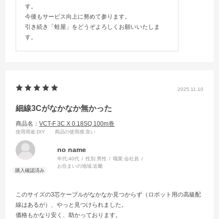
す。
今後もサービス向上に努めて参ります。
引き続き「蛙屋」をどうぞよろしくお願いいたしま
す。
2025.11.10
細線3Cがなかなか無かった
商品名：
VCT-F 3C X 0.18SQ 100m巻
使用用途
:DIY
商品の使用感
:良い
no name
年代:
40代
性別:
男性
職業:
会社員
お住まいの地域:
近畿
このサイズの3芯ケーブルがなかなか見つからず（ロボット用の高級配
線はあるが）、やっと見つけられました。
価格もかなり安く、助かっております。