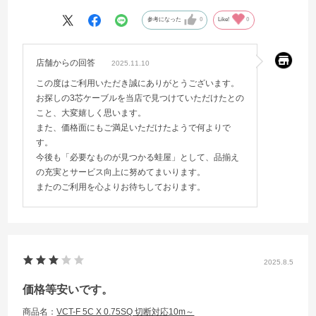
参考になった
0
Like!
0
店舗からの回答
2025.11.10
この度はご利用いただき誠にありがとうございます。
お探しの3芯ケーブルを当店で見つけていただけたとの
こと、大変嬉しく思います。
また、価格面にもご満足いただけたようで何よりで
す。
今後も「必要なものが見つかる蛙屋」として、品揃え
の充実とサービス向上に努めてまいります。
またのご利用を心よりお待ちしております。
2025.8.5
価格等安いです。
商品名：
VCT-F 5C X 0.75SQ 切断対応10m～