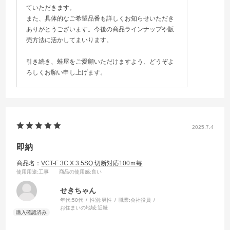
ていただきます。
また、具体的なご希望品番も詳しくお知らせいただき
ありがとうございます。今後の商品ラインナップや販
売方法に活かしてまいります。
引き続き、蛙屋をご愛顧いただけますよう、どうぞよ
ろしくお願い申し上げます。
2025.7.4
即納
商品名：
VCT-F 3C X 3.5SQ 切断対応100ｍ毎
使用用途
:工事
商品の使用感
:良い
せきちゃん
年代:
50代
性別:
男性
職業:
会社役員
お住まいの地域:
近畿