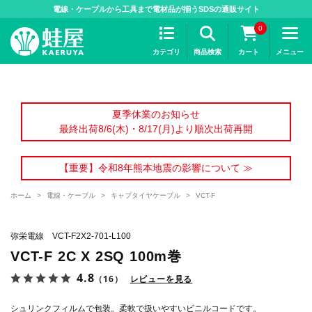
>
電線・ケーブルから工具まで電材品が揃うSDSの通販サイト
0
カテゴリ
商品検索
カート
メニュー
夏季休業のお知らせ
最終出荷8/6(木)・8/17(月)より順次出荷再開
【重要】令和8年熊本地震の影響について ≫
ホーム
>
電線・ケーブル
>
キャブタイヤケーブル
>
VCT-F
弥栄電線 VCT-F2X2-701-L100
VCT-F 2C X 2SQ 100m巻
4.8
（16）
レビューを見る
シュリンクフィルムで包装。柔軟で扱いやすいビニルコードです。