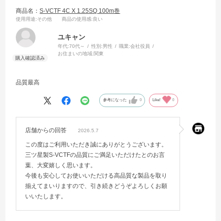
商品名：
S-VCTF 4C X 1.25SQ 100m巻
使用用途
:その他
商品の使用感
:良い
ユキャン
年代:
70代～
性別:
男性
職業:
会社役員
お住まいの地域:
関東
品質最高
参考になった
0
Like!
0
店舗からの回答
2026.5.7
この度はご利用いただき誠にありがとうございます。
三ツ星製S-VCTFの品質にご満足いただけたとのお言
葉、大変嬉しく思います。
今後も安心してお使いいただける高品質な製品を取り
揃えてまいりますので、引き続きどうぞよろしくお願
いいたします。