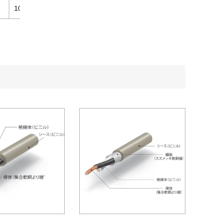
1000
17
150