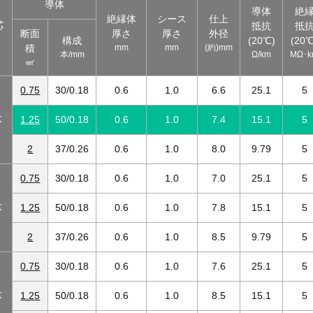
導体
導体
絶
絶縁体
シース
仕上
芯
抵抗
抵
断面
厚さ
厚さ
外径
構成
(20℃)
(20℃
積
mm
mm
(約)mm
本/mm
Ω/km
MΩ･
㎟
0.75
30/0.18
0.6
1.0
6.6
25.1
5
芯
1.25
50/0.18
0.6
1.0
7.4
15.1
5
2
37/0.26
0.6
1.0
8.0
9.79
5
0.75
30/0.18
0.6
1.0
7.0
25.1
5
芯
1.25
50/0.18
0.6
1.0
7.8
15.1
5
2
37/0.26
0.6
1.0
8.5
9.79
5
0.75
30/0.18
0.6
1.0
7.6
25.1
5
芯
1.25
50/0.18
0.6
1.0
8.5
15.1
5