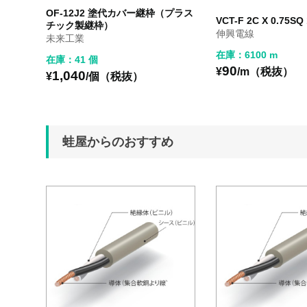
OF-12J2 塗代カバー継枠（プラス
VCT-F 2C X 0.75S
チック製継枠）
伸興電線
未来工業
在庫：6100 m
在庫：41 個
90
¥
/m（税抜）
1,040
¥
/個（税抜）
蛙屋からのおすすめ