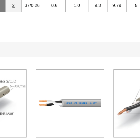
2
37/0.26
0.6
1.0
9.3
9.79
5