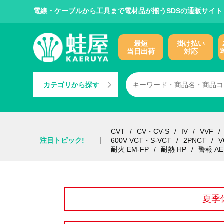
電線・ケーブルから工具まで電材品が揃うSDSの通販サイト
最短
掛け払い
当日出荷
対応
カテゴリから探す
CVT
CV・CV-S
IV
VVF
注目トピック!
600V VCT・S-VCT
2PNCT
V
耐火 EM-FP
耐熱 HP
警報 AE
夏季