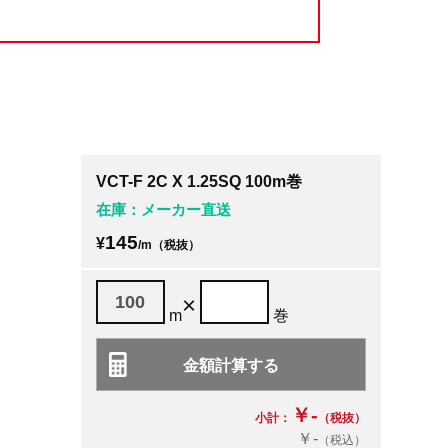
VCT-F 2C X 1.25SQ 100m巻
在庫：メーカー直送
145
¥
/m（税抜）
×
m
巻
￥-
小計：
（税抜）
￥-
（税込）