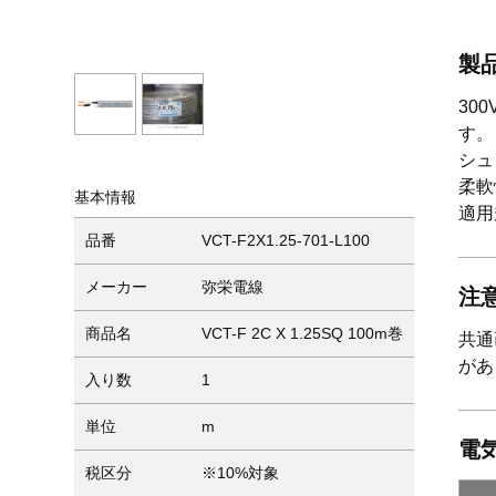
製
30
す。
シュ
柔軟
基本情報
適用規
品番
VCT-F2X1.25-701-L100
メーカー
弥栄電線
注
商品名
VCT-F 2C X 1.25SQ 100m巻
共通
があ
入り数
1
単位
m
電
税区分
※10%対象