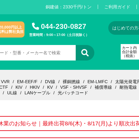
銅建値：
2
3
3
0
千円/トン
ご利用ガイド
044-230-0827
20,000円以上
はじめての方
送料は弊社負担
営業時間：9:00～17:00（土日祝除く）
カート内
合計金額
（税抜）
VVR
EM-EEF/F
DV線
裸銅撚線
EM-LMFC
太陽光発電
CTF
KIV
HKIV
KV
VSF・SHVSF
補償導線
耐熱電線
UL線
LANケーブル
光パッチコード
休業のお知らせ｜最終出荷8/6(木)・8/17(月)より順次出