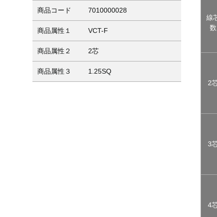
商品コード
7010000028
線
数
商品属性１
VCT-F
商品属性２
2芯
商品属性３
1.25SQ
2
3
4