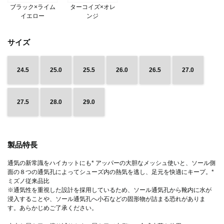
ブラック×ライム
ターコイズ×オレ
イエロー
ンジ
サイズ
24.5
25.0
25.5
26.0
26.5
27.0
27.5
28.0
29.0
製品特長
通気の新常識をハイカットにも* アッパーの大胆なメッシュ使いと、ソール側
面の８つの通気孔によってシューズ内の熱気を逃し、足元を快適にキープ。*
ミズノ従来品比
※通気性を重視した設計を採用しているため、ソール通気孔から靴内に水が
浸入することや、ソール通気孔へ小石などの固形物が詰まる恐れがありま
す。あらかじめご了承ください。