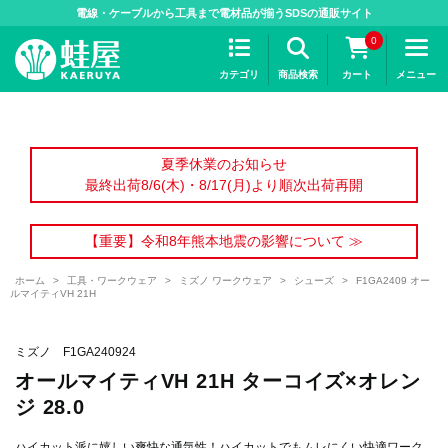
>
電線・ケーブルから工具まで電材品が揃うSDSの通販サイト
0
カテゴリ
商品検索
カート
メニュー
夏季休業のお知らせ
最終出荷8/6(木)・8/17(月)より順次出荷再開
【重要】令和8年熊本地震の影響について ≫
ホーム
>
工具・ワークウェア
>
ミズノ ワークウェア
>
シューズ
>
F1GA2409 オー
ルマイティVH 21H
ミズノ F1GA240924
オールマイティVH 21H ターコイズ×オレン
ジ 28.0
ハイカット派に嬉しい爽快な通気性！ハイカットでもムレにくい快適ワーク