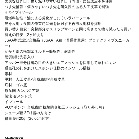
丈夫な履き口：擦り減りやすい履き口（内側）に合成皮革を使用
つま先補強：傷みやすいつま先を耐久性のある人工皮革で補強
HタイプHソール
耐燃料油性：油による劣化がしにくいラバーソール
光を反射：夜間の作業時に光を反射する再帰反射材を採用
買い替え目安：突起部分がスリップサインと同じ高さまで擦り減ったら買い
替えの目安（2ヶ所あり）
JSAA型式認定合格品（JSAA A種（普通作業用）プロテクティブスニーカ
ー）
かかと部の衝撃エネルギー吸収性、耐滑性
硬質樹脂先芯入り
アッパー部分は編み目の大きいエアメッシュを採用して蒸れにくい
通気孔の孔をあけたスポンジ仕様のインソール搭載
素材
甲材：人工皮革×合成繊維×合成皮革
底材：ゴム底
原産国 カンボジア製
製法 セメント式
インソール
PUスポンジ+合成繊維 抗菌防臭加工メッシュ（取り外し可）
シューズ幅 3E相当の方向け
質量 約420g（26.0cm片方）