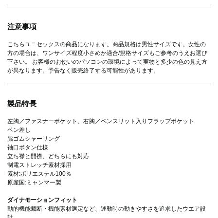
注意事項
こちらユニセックスの商品になります。商品規格は男性サイズです。女性の
方の場合は、ワンサイズ程度小さめか適合/規格サイズもご参考のうえお選び
下さい。 お客様のお使いのパソコンの環境によって実物と多少の色の見え方
が異なります。予告なく販売終了する可能性があります。
製品特長
左胸／ファスナーポケット、右胸／ペンスリット入りフラップポケット
ペン差し
脇ゴムシャーリング
袖口ボタン仕様
立ち襟と開襟、どちらにも対応
制電ストレッチ素材採用
素材:ポリエステル100％
原産国:ミャンマー製
ダイナモーションフィット
動的機能裁断・機能素材選定など、運動時の動きやすさを追求したウエア設
計。