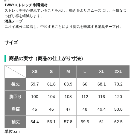
1WAYストレッチ 制電素材
ストレッチ性が優れていることを示し、動きをよりスムーズにし、不快なつ
っぱり感を軽減します。
消臭テープ
ニオイ成分に吸着し、中和することにより臭気を軽減する消臭テープ付。
サイズ
商品の実寸（商品の仕上がり寸法）
XS
S
M
L
XL
2XL
3
後丈
59.7
61.8
63.9
66
68.1
70.2
胸回り
100
104
108
112
116
120
肩幅
45
46
47
48
49.4
50.8
袖丈
54.4
56.1
57.8
59.5
61
62.5
単位:cm