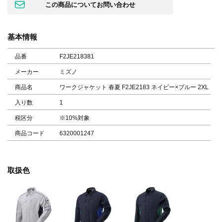
基本情報
品番
F2JE218381
メーカー
ミズノ
商品名
ワークジャケット 春夏 F2JE2183 ネイビー×ブルー 2XL
入り数
1
税区分
※10%対象
商品コード
6320001247
取扱色