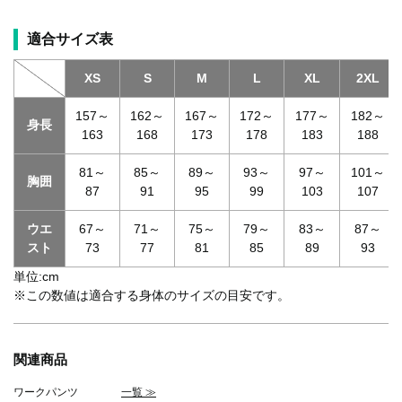
適合サイズ表
XS
S
M
L
XL
2XL
157～
162～
167～
172～
177～
182～
身長
163
168
173
178
183
188
81～
85～
89～
93～
97～
101～
胸囲
87
91
95
99
103
107
ウエ
67～
71～
75～
79～
83～
87～
スト
73
77
81
85
89
93
単位:cm
※この数値は適合する身体のサイズの目安です。
関連商品
ワークパンツ
一覧 ≫