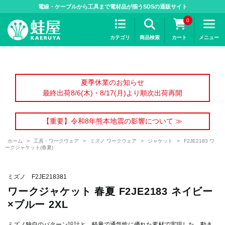
>
電線・ケーブルから工具まで電材品が揃うSDSの通販サイト
0
カテゴリ
商品検索
カート
メニュー
夏季休業のお知らせ
最終出荷8/6(木)・8/17(月)より順次出荷再開
【重要】令和8年熊本地震の影響について ≫
ホーム
>
工具・ワークウェア
>
ミズノ ワークウェア
>
ジャケット
>
F2JE2183 ワ
ークジャケット(春夏)
ミズノ F2JE218381
ワークジャケット 春夏 F2JE2183 ネイビー
×ブルー 2XL
ミズノ独自のパターン設計と、軽量で通気性に優れた素材で実現した、動き