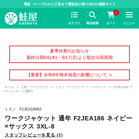
>
電線・ケーブルから工具まで電材品が揃うSDSの通販サイト
0
カテゴリ
商品検索
カート
メニュー
夏季休業のお知らせ
最終出荷8/6(木)・8/17(月)より順次出荷再開
【重要】令和8年熊本地震の影響について ≫
ホーム
>
工具・ワークウェア
>
ミズノ ワークウェア
>
ジャケット
>
F2JEA186 ワ
ークジャケット(通年)
ミズノ F2JEA18682
ワークジャケット 通年 F2JEA186 ネイビー
×サックス 3XL-8
スタッフレビューを見る (1)