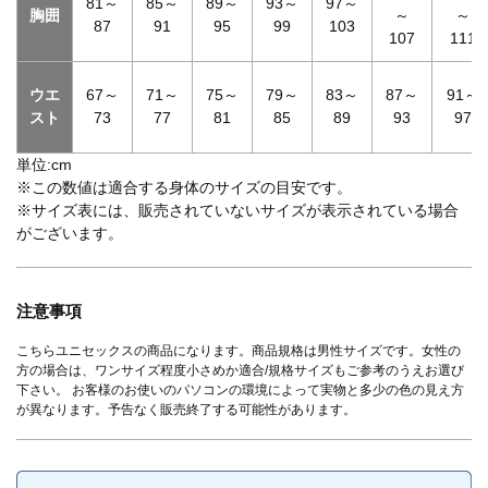
81～
85～
89～
93～
97～
胸囲
～
～
87
91
95
99
103
107
111
ウエ
67～
71～
75～
79～
83～
87～
91～
スト
73
77
81
85
89
93
97
単位:cm
※この数値は適合する身体のサイズの目安です。
※サイズ表には、販売されていないサイズが表示されている場合
がございます。
注意事項
こちらユニセックスの商品になります。商品規格は男性サイズです。女性の
方の場合は、ワンサイズ程度小さめか適合/規格サイズもご参考のうえお選び
下さい。 お客様のお使いのパソコンの環境によって実物と多少の色の見え方
が異なります。予告なく販売終了する可能性があります。