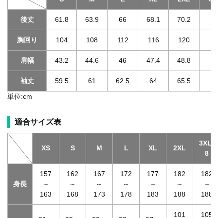
後丈
61.8
63.9
66
68.1
70.2
70
胸回り
104
108
112
116
120
1
肩幅
43.2
44.6
46
47.4
48.8
49
袖丈
59.5
61
62.5
64
65.5
65
単位:cm
適合サイズ表
3XL-
XS
S
M
L
XL
2XL
8
157
162
167
172
177
182
182
身長
～
～
～
～
～
～
～
163
168
173
178
183
188
188
101
105