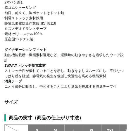
2本ペン差し
脇ゴムシャーリング
袖口、前立て、胸ポケットはドット釦
制電ストレッチ素材採用
静電気帯電防止作業服 JIS T8118
ミズノデオドラントテープ
素材:ポリエステル100％
原産国:ベトナム製
ダイナモーションフィット
動的機能裁断・機能素材選定など、運動時の動きやすさを追求したウエア設
計
1WAYストレッチ制電素材
ストレッチ性が優れていることを示し、動きをよりスムーズにし、不快なつ
っぱり感を軽減。静電気の発生を低減し快適性を高める機能素材
消臭テープ
ニオイ成分に吸着し、中和することにより臭気を軽減する消臭テープ付
サイズ
商品の実寸（商品の仕上がり寸法）
S
M
L
XL
2XL
3X