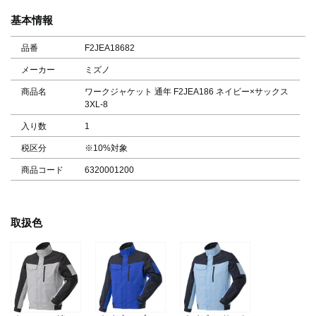
基本情報
品番
F2JEA18682
メーカー
ミズノ
商品名
ワークジャケット 通年 F2JEA186 ネイビー×サックス
3XL-8
入り数
1
税区分
※10%対象
商品コード
6320001200
取扱色