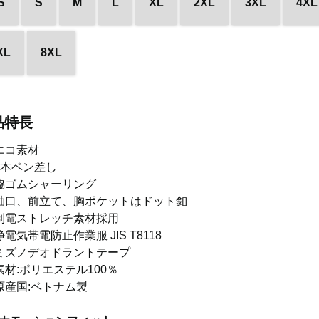
S
S
M
L
XL
2XL
3XL
4XL
XL
8XL
品特長
エコ素材
2本ペン差し
脇ゴムシャーリング
袖口、前立て、胸ポケットはドット釦
制電ストレッチ素材採用
静電気帯電防止作業服 JIS T8118
ミズノデオドラントテープ
素材:ポリエステル100％
原産国:ベトナム製