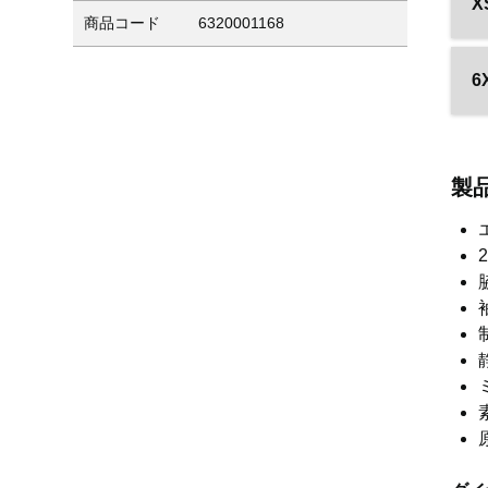
X
商品コード
6320001168
6
製