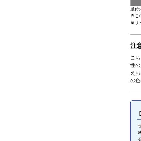
単位:
※こ
※サ
注
こち
性の
えお
の色