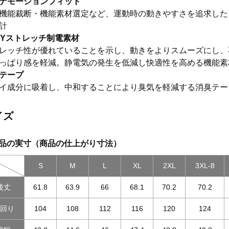
ナモーションフィット
機能裁断・機能素材選定など、運動時の動きやすさを追求した
計
AYストレッチ制電素材
レッチ性が優れていることを示し、動きをよりスムーズにし、
っぱり感を軽減。静電気の発生を低減し快適性を高める機能素
テープ
イ成分に吸着し、中和することにより臭気を軽減する消臭テー
イズ
品の実寸（商品の仕上がり寸法）
S
M
L
XL
2XL
3XL-8
後丈
61.8
63.9
66
68.1
70.2
70.2
胸回り
104
108
112
116
120
124