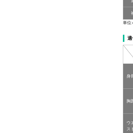
単位:
適
身
胸
ウ
ス