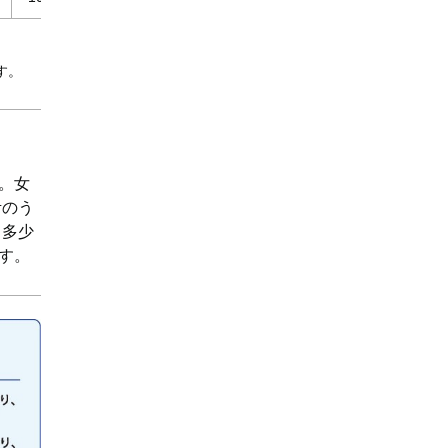
す。
。女
考のう
と多少
す。