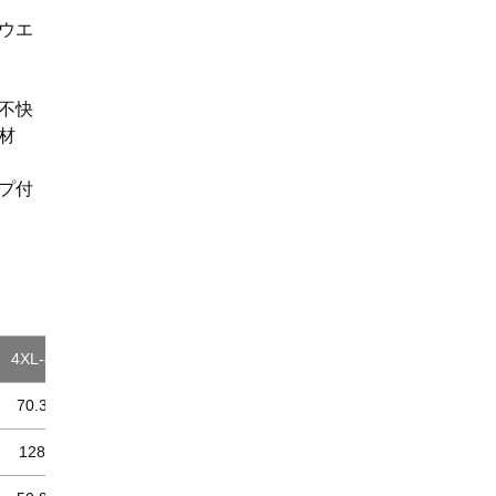
ウエ
不快
材
プ付
4XL-8
70.3
128