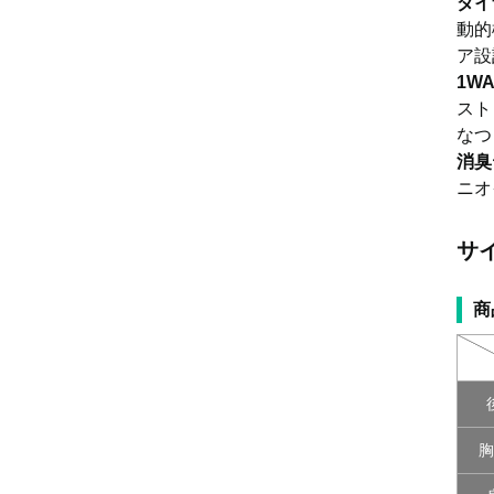
ダイ
動的
ア設
1W
スト
なつ
消臭
ニオ
サ
商