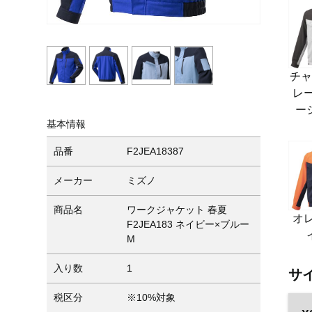
チ
レ
ー
基本情報
品番
F2JEA18387
メーカー
ミズノ
商品名
ワークジャケット 春夏
オ
F2JEA183 ネイビー×ブルー
M
入り数
1
サ
税区分
※10%対象