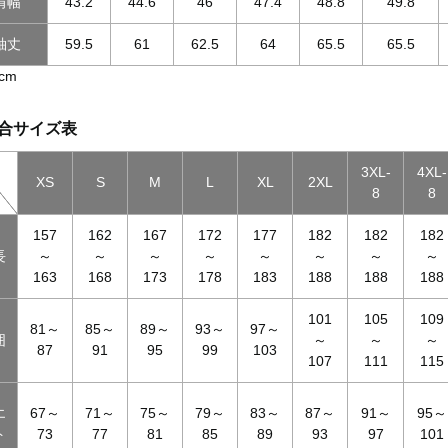
肩幅
43.2
44.6
46
47.4
48.8
49.8
袖丈
59.5
61
62.5
64
65.5
65.5
cm
合サイズ表
3XL-
4XL-
XS
S
M
L
XL
2XL
8
8
157
162
167
172
177
182
182
182
長
～
～
～
～
～
～
～
～
163
168
173
178
183
188
188
188
101
105
109
81～
85～
89～
93～
97～
囲
～
～
～
87
91
95
99
103
107
111
115
エ
67～
71～
75～
79～
83～
87～
91～
95～
ト
73
77
81
85
89
93
97
101