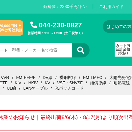
銅建値：
2
3
3
0
千円/トン
ご利用ガイド
044-230-0827
20,000円以上
はじめての方
送料は弊社負担
営業時間：9:00～17:00（土日祝除く）
カート内
合計金額
（税抜）
VVR
EM-EEF/F
DV線
裸銅撚線
EM-LMFC
太陽光発電
CTF
KIV
HKIV
KV
VSF・SHVSF
補償導線
耐熱電線
UL線
LANケーブル
光パッチコード
休業のお知らせ｜最終出荷8/6(木)・8/17(月)より順次出