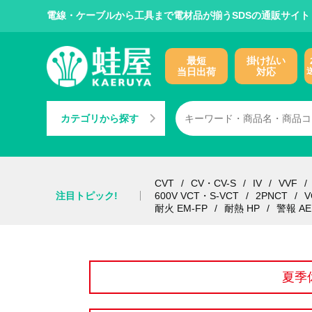
電線・ケーブルから工具まで電材品が揃うSDSの通販サイト
最短
掛け払い
当日出荷
対応
カテゴリから探す
CVT
CV・CV-S
IV
VVF
注目トピック!
600V VCT・S-VCT
2PNCT
V
耐火 EM-FP
耐熱 HP
警報 AE
夏季