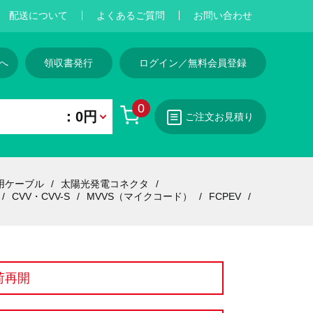
配送について
よくあるご質問
お問い合わせ
へ
領収書発行
ログイン／無料会員登録
0
：0円
ご注文お見積り
用ケーブル
太陽光発電コネクタ
CVV・CVV-S
MVVS（マイクコード）
FCPEV
荷再開