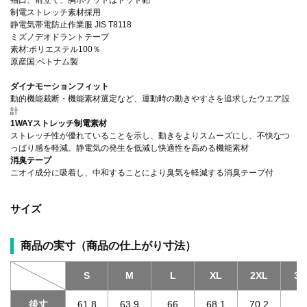
制電ストレッチ素材採用
静電気帯電防止作業服 JIS T8118
ミズノデオドラントテープ
素材:ポリエステル100％
原産国:ベトナム製
ダイナモーションフィット
動的機能裁断・機能素材選定など、運動時の動きやすさを追求したウエア設
計
1WAYストレッチ制電素材
ストレッチ性が優れていることを示し、動きをよりスムーズにし、不快なつ
っぱり感を軽減。静電気の発生を低減し快適性を高める機能素材
消臭テープ
ニオイ成分に吸着し、中和することにより臭気を軽減する消臭テープ付
サイズ
商品の実寸（商品の仕上がり寸法）
S
M
L
XL
2XL
3X
後丈
61.8
63.9
66
68.1
70.2
70