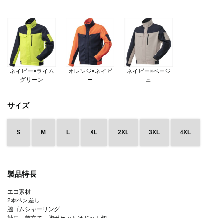
ネイビー×ライム
オレンジ×ネイビ
ネイビー×ベージ
グリーン
ー
ュ
サイズ
S
M
L
XL
2XL
3XL
4XL
製品特長
エコ素材
2本ペン差し
脇ゴムシャーリング
袖口、前立て、胸ポケットはドット釦