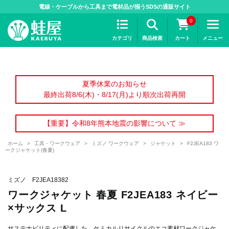
>
電線・ケーブルから工具まで電材品が揃うSDSの通販サイト
0
カテゴリ
商品検索
カート
メニュー
夏季休業のお知らせ
最終出荷8/6(木)・8/17(月)より順次出荷再開
【重要】令和8年熊本地震の影響について ≫
ホーム
>
工具・ワークウェア
>
ミズノ ワークウェア
>
ジャケット
>
F2JEA183 ワ
ークジャケット(春夏)
ミズノ F2JEA18382
ワークジャケット 春夏 F2JEA183 ネイビー
×サックス L
サステナビリティに配慮した、ケミカルリサイクルのエコ素材ワークジャケ