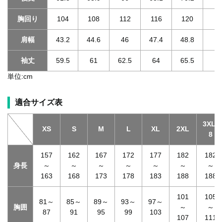
胸回り
104
108
112
116
120
1
肩幅
43.2
44.6
46
47.4
48.8
49
袖丈
59.5
61
62.5
64
65.5
65
単位:cm
適合サイズ表
3XL-
XS
S
M
L
XL
2XL
8
157
162
167
172
177
182
182
身長
～
～
～
～
～
～
～
163
168
173
178
183
188
188
101
105
81～
85～
89～
93～
97～
胸囲
～
～
87
91
95
99
103
107
111