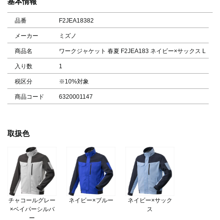
基本情報
品番
F2JEA18382
メーカー
ミズノ
商品名
ワークジャケット 春夏 F2JEA183 ネイビー×サックス L
入り数
1
税区分
※10%対象
商品コード
6320001147
取扱色
チャコールグレー
ネイビー×ブルー
ネイビー×サック
×ベイパーシルバ
ス
ー