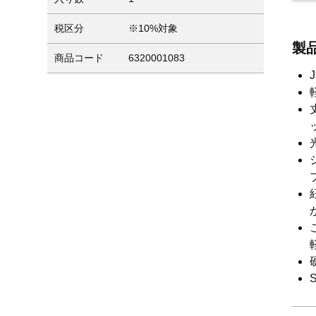
税区分
※10%対象
製
商品コード
6320001083