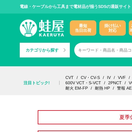
電線・ケーブルから工具まで電材品が揃うSDSの通販サイト
最短
掛け払い
当日出荷
対応
カテゴリから探す
CVT
CV・CV-S
IV
VVF
注目トピック!
600V VCT・S-VCT
2PNCT
V
耐火 EM-FP
耐熱 HP
警報 AE
夏季