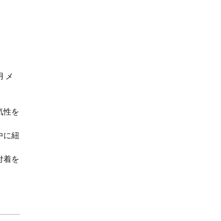
 メ
気性を
中に紐
付着を