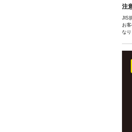
注
JI
お客
なり