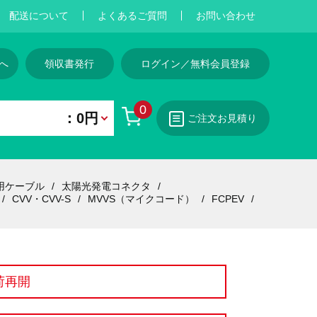
配送について
よくあるご質問
お問い合わせ
へ
領収書発行
ログイン／無料会員登録
0
：0円
ご注文お見積り
用ケーブル
太陽光発電コネクタ
CVV・CVV-S
MVVS（マイクコード）
FCPEV
荷再開