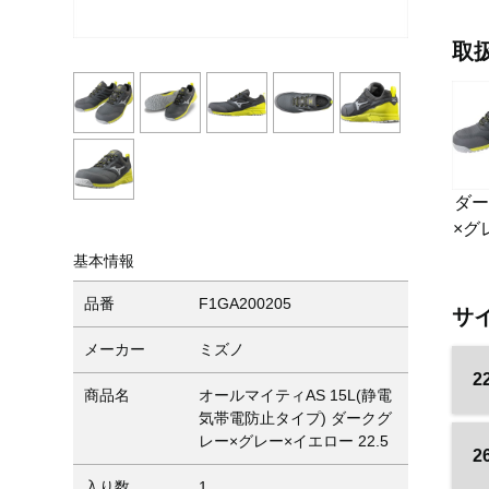
取
ダ
×グ
基本情報
品番
F1GA200205
サ
メーカー
ミズノ
2
商品名
オールマイティAS 15L(静電
気帯電防止タイプ) ダークグ
レー×グレー×イエロー 22.5
2
入り数
1