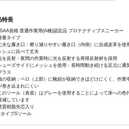
品特長
JSAA規格 普通作業用(A種)認定品 プロテクティブスニーカー
軽量タイプ
丈夫な履き口：擦り減りやすい履き口（内側）に合成皮革を使用
ッシュに比べて丈夫
光を反射：夜間の作業時に光を反射する再帰反射材を採用
シューズサイドにメッシュを使用：長時間動き続ける足元に通
プラス
紐の収納：ベロ（上部）に靴紐が収納できほどけにくく、作業
が巻き込まれにくい
このソール（表底）はグレーを使用することによって床への色
軽減しています
硬質樹脂先芯入り
SタイプSソール