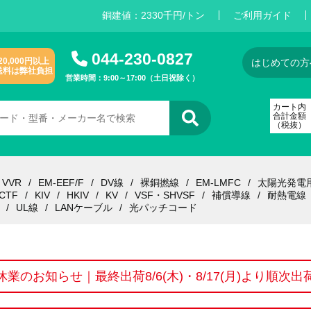
銅建値：
2
3
3
0
千円/トン
ご利用ガイド
044-230-0827
20,000円以上
はじめての方
送料は弊社負担
営業時間：9:00～17:00（土日祝除く）
カート内
合計金額
（税抜）
VVR
EM-EEF/F
DV線
裸銅撚線
EM-LMFC
太陽光発電
CTF
KIV
HKIV
KV
VSF・SHVSF
補償導線
耐熱電線
UL線
LANケーブル
光パッチコード
休業のお知らせ｜最終出荷8/6(木)・8/17(月)より順次出