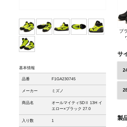
ブ
サ
基本情報
2
品番
F1GA230745
2
メーカー
ミズノ
商品名
オールマイティSDⅡ 13H イ
エロー×ブラック 27.0
製
入り数
1