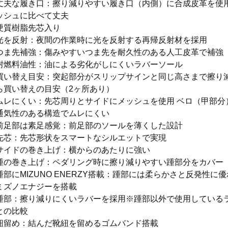
丈夫な履き口：擦り減りやすい履き口（内側）に合成皮革を使用
ッシュに比べて丈夫
硬質樹脂先芯入り
光を反射：夜間の作業時に光を反射する再帰反射材を採用
つま先補強：傷みやすいつま先を耐久性のある人工皮革で補強
耐燃料油性：油による劣化がしにくいラバーソール
買い替え目安：突起部分がスリップサインと同じ高さまで擦り
ら買い替えの目安（2ヶ所あり）
ムレにくい：先芯周りとサイドにメッシュを使用 ベロ（甲部分
通気性のある構造でムレにくい
前足部は素足感覚：前足部のソールを薄くした設計
先芯：先芯形状をスマートなシルエットで実現
サイドの巻き上げ：横からのあたりに強い
踵の巻き上げ：ペダリング時に擦り減りやすい踵部分をカバー
踵部にMIZUNO ENERZY搭載：踵部には柔らかさと反発性に
ミズノエナジーを搭載
踵部：擦り減りにくいラバーを採用※踵部以外で使用している
との比較
紐留め：結んだ靴紐を留めるゴムバンド搭載