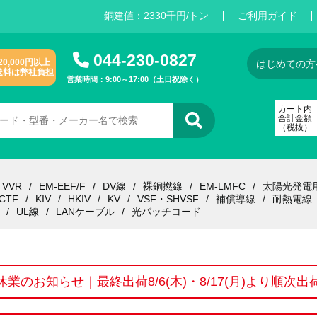
銅建値：
2
3
3
0
千円/トン
ご利用ガイド
044-230-0827
20,000円以上
はじめての方
送料は弊社負担
営業時間：9:00～17:00（土日祝除く）
カート内
合計金額
（税抜）
VVR
EM-EEF/F
DV線
裸銅撚線
EM-LMFC
太陽光発電
CTF
KIV
HKIV
KV
VSF・SHVSF
補償導線
耐熱電線
UL線
LANケーブル
光パッチコード
休業のお知らせ｜最終出荷8/6(木)・8/17(月)より順次出