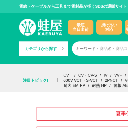
電線・ケーブルから工具まで電材品が揃うSDSの通販サイト
最短
掛け払い
当日出荷
対応
カテゴリから探す
CVT
CV・CV-S
IV
VVF
注目トピック!
600V VCT・S-VCT
2PNCT
V
耐火 EM-FP
耐熱 HP
警報 AE
夏季