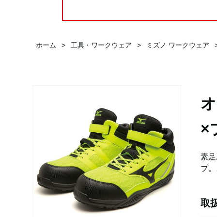
ホーム
>
工具・ワークウェア
>
ミズノ ワークウェア
オ
×
素足
プ。
取