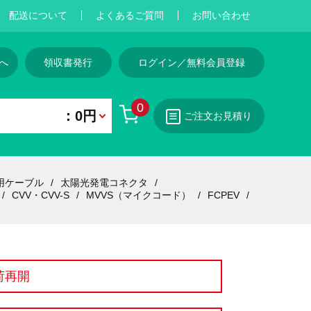
配送について
よくあるご質問
お問い合わせ
へ
領収書発行
ログイン／無料会員登録
0
：0円
ご注文お見積り
用ケーブル
太陽光発電コネクタ
CVV・CVV-S
MVVS（マイクコード）
FCPEV
荷再開