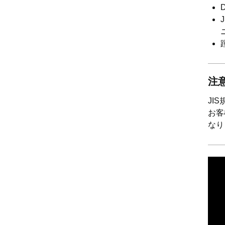
注
JI
お客
なり