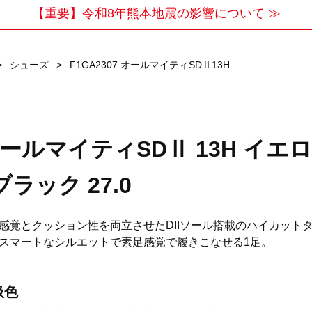
【重要】令和8年熊本地震の影響について ≫
>
シューズ
>
F1GA2307 オールマイティSDⅡ13H
ールマイティSDⅡ 13H イエ
ブラック 27.0
感覚とクッション性を両立させたDIIソール搭載のハイカット
スマートなシルエットで素足感覚で履きこなせる1足。
扱色