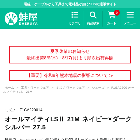
>
電線・ケーブルから工具まで電材品が揃うSDSの通販サイト
0
カテゴリ
商品検索
カート
メニュー
夏季休業のお知らせ
最終出荷8/6(木)・8/17(月)より順次出荷再開
【重要】令和8年熊本地震の影響について ≫
ホーム
>
工具・ワークウェア
>
ミズノ ワークウェア
>
シューズ
>
F1GA2200 オー
ルマイティLSⅡ21M
ミズノ F1GA220014
オールマイティLSⅡ 21M ネイビー×ダーク
シルバー 27.5
軽量で、かつクッション性に優れた初代LSミッドカットモデルの後継品。