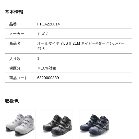
基本情報
品番
F1GA220014
メーカー
ミズノ
商品名
オールマイティLSⅡ 21M ネイビー×ダークシルバー
27.5
入り数
1
税区分
※10%対象
商品コード
6320000839
取扱色