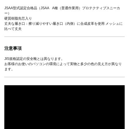
JSAA型式認定合格品（JSAA A種（普通作業用）プロテクティブスニーカ
ー）
硬質樹脂先芯入り
丈夫な履き口：擦り減りやすい履き口（内側）に合成皮革を使用 メッシュに
比べて丈夫
注意事項
JIS規格認定の安全靴とは異なります。
お客様のお使いのパソコンの環境によって実物と多少の色の見え方が異なり
ます。