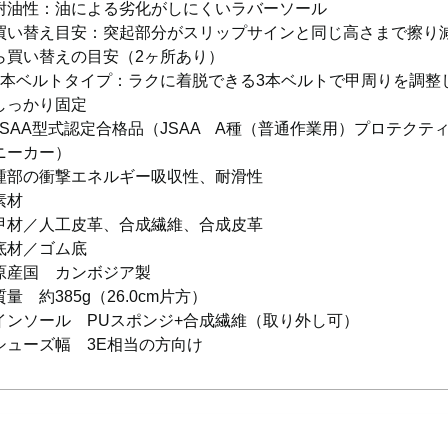
耐油性：油による劣化がしにくいラバーソール
買い替え目安：突起部分がスリップサインと同じ高さまで擦り
ら買い替えの目安（2ヶ所あり）
3本ベルトタイプ：ラクに着脱できる3本ベルトで甲周りを調整
しっかり固定
JSAA型式認定合格品（JSAA A種（普通作業用）プロテクテ
ニーカー）
踵部の衝撃エネルギー吸収性、耐滑性
素材
甲材／人工皮革、合成繊維、合成皮革
底材／ゴム底
原産国 カンボジア製
質量 約385g（26.0cm片方）
インソール PUスポンジ+合成繊維（取り外し可）
シューズ幅 3E相当の方向け