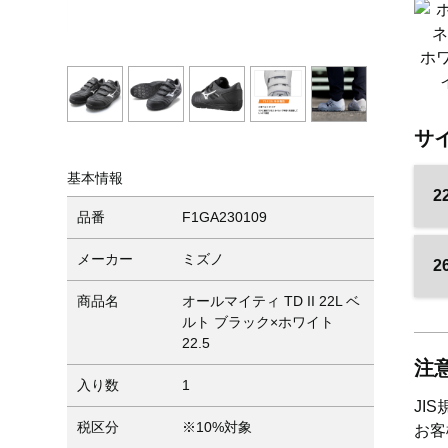
ホ
サ
基本情報
2
品番
F1GA230109
メーカー
ミズノ
2
商品名
オールマイティ TD II 22L ベ
ルト ブラック×ホワイト
22.5
注
入り数
1
JI
税区分
※10%対象
お客