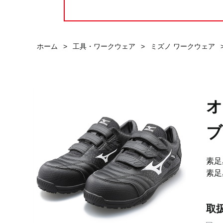
ホーム
>
工具・ワークウェア
>
ミズノ ワークウェア
オ
ブ
素足
素足
取