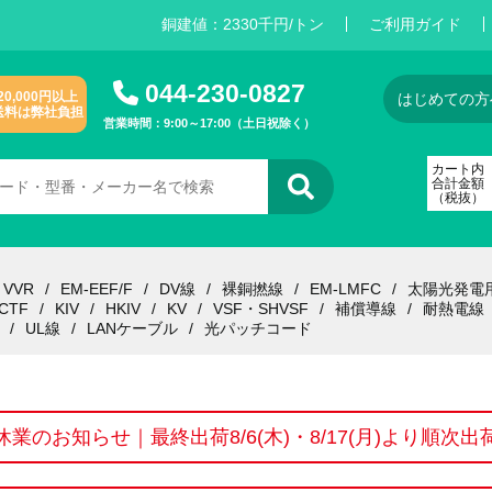
銅建値：
2
3
3
0
千円/トン
ご利用ガイド
044-230-0827
20,000円以上
はじめての方
送料は弊社負担
営業時間：9:00～17:00（土日祝除く）
カート内
合計金額
（税抜）
VVR
EM-EEF/F
DV線
裸銅撚線
EM-LMFC
太陽光発電
CTF
KIV
HKIV
KV
VSF・SHVSF
補償導線
耐熱電線
UL線
LANケーブル
光パッチコード
休業のお知らせ｜最終出荷8/6(木)・8/17(月)より順次出