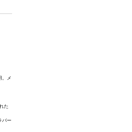
用。メ
優れた
ラバー