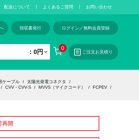
配送について
よくあるご質問
お問い合わせ
へ
領収書発行
ログイン／無料会員登録
0
：0円
ご注文お見積り
用ケーブル
太陽光発電コネクタ
CVV・CVV-S
MVVS（マイクコード）
FCPEV
荷再開