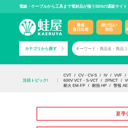
電線・ケーブルから工具まで電材品が揃うSDSの通販サイト
最短
掛け払い
当日出荷
対応
カテゴリから探す
CVT
CV・CV-S
IV
VVF
注目トピック!
600V VCT・S-VCT
2PNCT
V
耐火 EM-FP
耐熱 HP
警報 AE
夏季