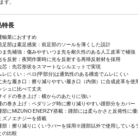
ます。
品特長
運輸業におすすめ
前足部は素足感覚：前足部のソールを薄くした設計
つま先補強：傷みやすいつま先を耐久性のある人工皮革で補強
光を反射：夜間作業時に光を反射する再帰反射材を採用
先芯：先芯形状をスマートなシルエットで実現
ムレにくい：ベロ(甲部分)は通気性のある構造でムレにくい
丈夫な履き口：擦り減りやすい履き口（内側）に合成皮革を使
ッシュに比べて丈夫
サイドの巻き上げ：横からのあたりに強い
踵の巻き上げ：ペダリング時に擦り減りやすい踵部分をカバー
踵部にMIZUNO ENERZY搭載：踵部には柔らかさと反発性に
ミズノエナジーを搭載
踵部：擦り減りにくいラバーを採用※踵部以外で使用している
との比較