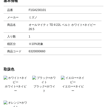
基本情報
品番
F1GA230101
メーカー
ミズノ
商品名
オールマイティ TD II 22L ベルト ホワイト×ネイビー
26.5
入り数
1
税区分
※10%対象
商品コード
6320000660
取扱色
ホワイト×ネイビ
ブラック×ホワイ
イエロー×ネイビ
ー
ト
ー