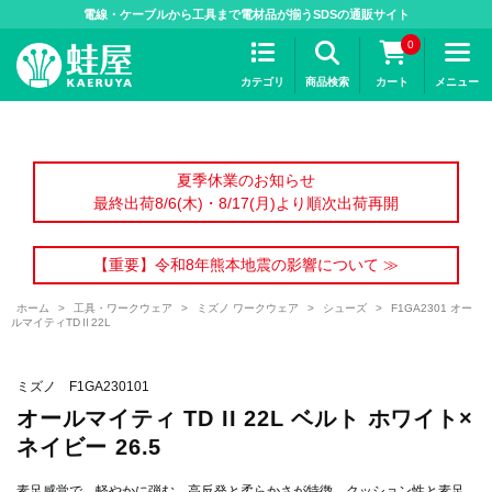
>
電線・ケーブルから工具まで電材品が揃うSDSの通販サイト
0
カテゴリ
商品検索
カート
メニュー
夏季休業のお知らせ
最終出荷8/6(木)・8/17(月)より順次出荷再開
【重要】令和8年熊本地震の影響について ≫
ホーム
>
工具・ワークウェア
>
ミズノ ワークウェア
>
シューズ
>
F1GA2301 オー
ルマイティTDⅡ22L
ミズノ F1GA230101
オールマイティ TD II 22L ベルト ホワイト×
ネイビー 26.5
素足感覚で、軽やかに弾む。高反発と柔らかさが特徴。クッション性と素足