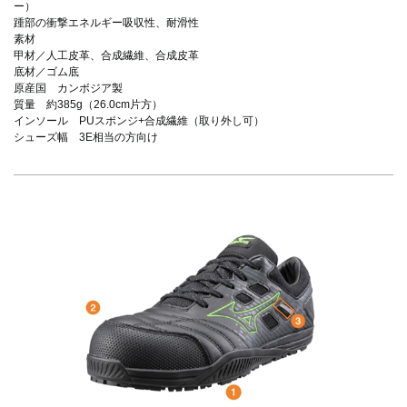
ー）
踵部の衝撃エネルギー吸収性、耐滑性
素材
甲材／人工皮革、合成繊維、合成皮革
底材／ゴム底
原産国 カンボジア製
質量 約385g（26.0cm片方）
インソール PUスポンジ+合成繊維（取り外し可）
シューズ幅 3E相当の方向け