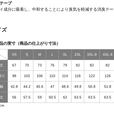
テープ
イ成分に吸着し、中和することにより臭気を軽減する消臭テー
イズ
品の実寸（商品の仕上がり寸法）
XS
S
M
L
XL
2XL
3XL-8
4XL-8
丈
67
70
73
76
79
82
82
82
回り
98
102
106
110
114
118
122
126
幅
42.8
44.2
45.6
47
48.4
49.8
50.8
51.8
丈
56
57.5
59
60.5
62
63.5
63.5
63.5
cm