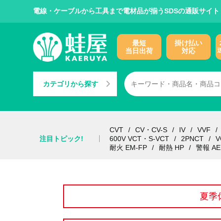
電線・ケーブルから工具まで電材品が揃うSDSの通販サイト
最短
掛け払い
当日出荷
対応
カテゴリから探す
CVT
CV・CV-S
IV
VVF
注目トピック!
600V VCT・S-VCT
2PNCT
V
耐火 EM-FP
耐熱 HP
警報 AE
夏季