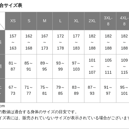
合サイズ表
3XL-
4XL-
XS
S
M
L
XL
2XL
8
8
157
162
167
172
177
182
182
182
長
～
～
～
～
～
～
～
～
163
168
173
178
183
188
188
188
101
105
109
81～
85～
89～
93～
97～
囲
～
～
～
87
91
95
99
103
107
111
115
エ
67～
71～
75～
79～
83～
87～
91～
95～
ト
73
77
81
85
89
93
97
101
cm
の数値は適合する身体のサイズの目安です。
イズ表には、販売されていないサイズが表示されている場合がございま