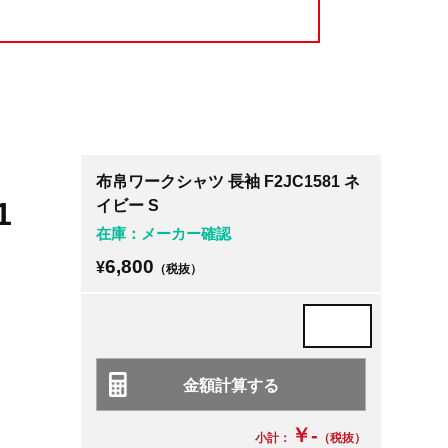
布帛ワークシャツ 長袖 F2JC1581 ネ
1
イビー S
在庫：メーカー確認
6,800
¥
（税抜）
￥-
小計：
（税抜）