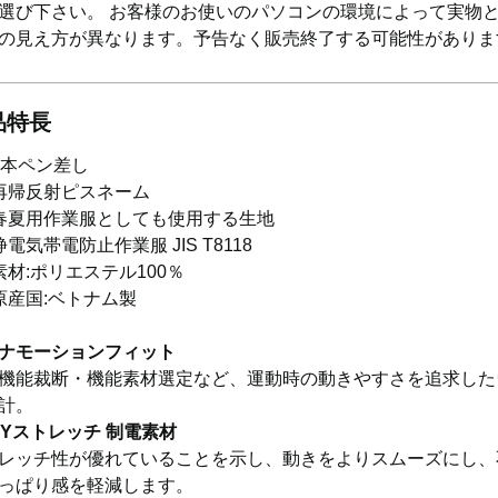
選び下さい。 お客様のお使いのパソコンの環境によって実物
の見え方が異なります。予告なく販売終了する可能性がありま
品特長
2本ペン差し
再帰反射ピスネーム
春夏用作業服としても使用する生地
静電気帯電防止作業服 JIS T8118
素材:ポリエステル100％
原産国:ベトナム製
ナモーションフィット
機能裁断・機能素材選定など、運動時の動きやすさを追求した
計。
AYストレッチ 制電素材
レッチ性が優れていることを示し、動きをよりスムーズにし、
っぱり感を軽減します。