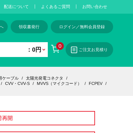
配送について
よくあるご質問
お問い合わせ
へ
領収書発行
ログイン／無料会員登録
0
：0円
ご注文お見積り
用ケーブル
太陽光発電コネクタ
CVV・CVV-S
MVVS（マイクコード）
FCPEV
荷再開