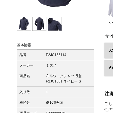
サ
基本情報
X
品番
F2JC158114
メーカー
ミズノ
6
商品名
布帛ワークシャツ 長袖
F2JC1581 ネイビー S
入り数
1
注
税区分
※10%対象
こち
性の