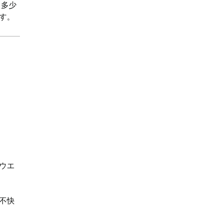
と多少
す。
ウエ
不快