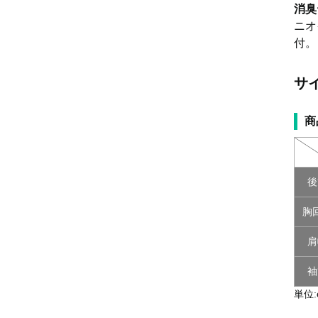
消臭
ニオ
付。
サ
商
後
胸
肩
袖
単位: