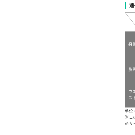
適
身
胸
ウ
ス
単位:
※こ
※サ