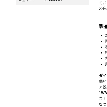
商品コード
6320000621
えお
の色
製
ダイ
動的
ア設
1W
スト
なつ