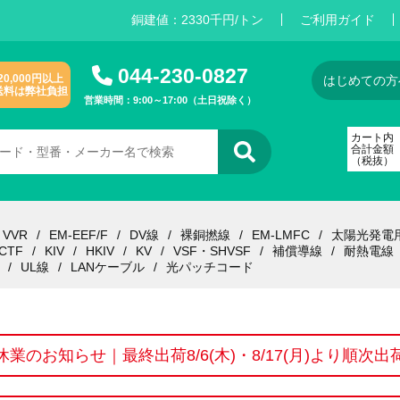
銅建値：
2
3
3
0
千円/トン
ご利用ガイド
044-230-0827
20,000円以上
はじめての方
送料は弊社負担
営業時間：9:00～17:00（土日祝除く）
カート内
合計金額
（税抜）
VVR
EM-EEF/F
DV線
裸銅撚線
EM-LMFC
太陽光発電
CTF
KIV
HKIV
KV
VSF・SHVSF
補償導線
耐熱電線
UL線
LANケーブル
光パッチコード
休業のお知らせ｜最終出荷8/6(木)・8/17(月)より順次出