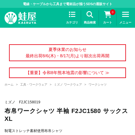
>
電線・ケーブルから工具まで電材品が揃うSDSの通販サイト
0
カテゴリ
商品検索
カート
メニュー
夏季休業のお知らせ
最終出荷8/6(木)・8/17(月)より順次出荷再開
【重要】令和8年熊本地震の影響について ≫
ホーム
>
工具・ワークウェア
>
ミズノ ワークウェア
>
ワークシャツ
ミズノ F2JC158019
布帛ワークシャツ 半袖 F2JC1580 サックス
XL
制電ストレッチ素材使用布帛シャツ