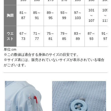
101
105
81～
85～
89～
93～
97～
胸囲
～
～
87
91
95
99
103
107
111
ウエ
67～
71～
75～
79～
83～
87～
91～
スト
73
77
81
85
89
93
97
単位:cm
※この数値は適合する身体のサイズの目安です。
※サイズ表には、販売されていないサイズが表示されている場合
がございます。