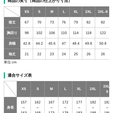
商品の実寸（商品の仕上がり寸法）
XS
S
M
L
XL
2XL
3XL-8
後丈
67
70
73
76
79
82
82
胸回り
98
102
106
110
114
118
122
肩幅
42.8
44.2
45.6
47
48.4
49.8
50.8
袖丈
21
22
23
24
25
26
26
単位:cm
適合サイズ表
3XL-
XS
S
M
L
XL
2XL
8
157
162
167
172
177
182
182
身長
～
～
～
～
～
～
～
163
168
173
178
183
188
188