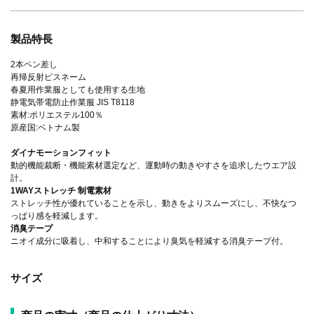
製品特長
2本ペン差し
再帰反射ピスネーム
春夏用作業服としても使用する生地
静電気帯電防止作業服 JIS T8118
素材:ポリエステル100％
原産国:ベトナム製
ダイナモーションフィット
動的機能裁断・機能素材選定など、運動時の動きやすさを追求したウエア設
計。
1WAYストレッチ 制電素材
ストレッチ性が優れていることを示し、動きをよりスムーズにし、不快なつ
っぱり感を軽減します。
消臭テープ
ニオイ成分に吸着し、中和することにより臭気を軽減する消臭テープ付。
サイズ