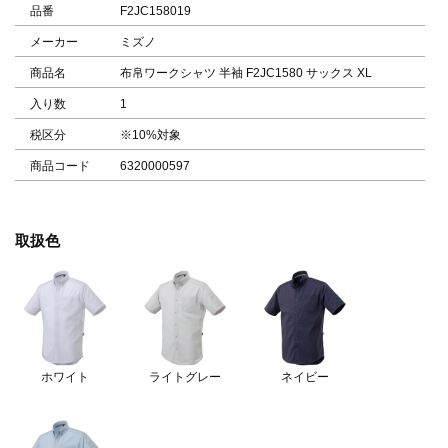
品番
F2JC158019
メーカー
ミズノ
商品名
布帛ワークシャツ 半袖 F2JC1580 サックス XL
入り数
1
税区分
※10%対象
商品コード
6320000597
取扱色
ホワイト
ライトグレー
ネイビー