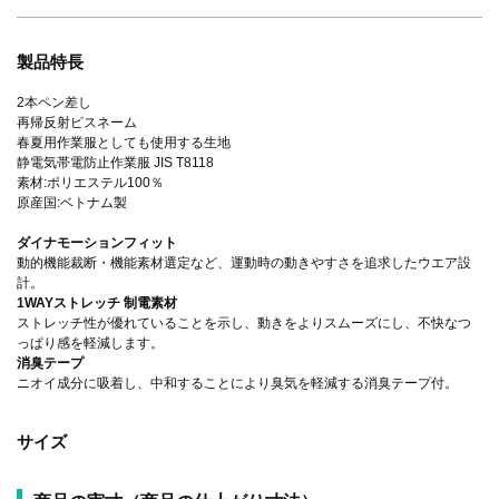
製品特長
2本ペン差し
再帰反射ピスネーム
春夏用作業服としても使用する生地
静電気帯電防止作業服 JIS T8118
素材:ポリエステル100％
原産国:ベトナム製
ダイナモーションフィット
動的機能裁断・機能素材選定など、運動時の動きやすさを追求したウエア設
計。
1WAYストレッチ 制電素材
ストレッチ性が優れていることを示し、動きをよりスムーズにし、不快なつ
っぱり感を軽減します。
消臭テープ
ニオイ成分に吸着し、中和することにより臭気を軽減する消臭テープ付。
サイズ