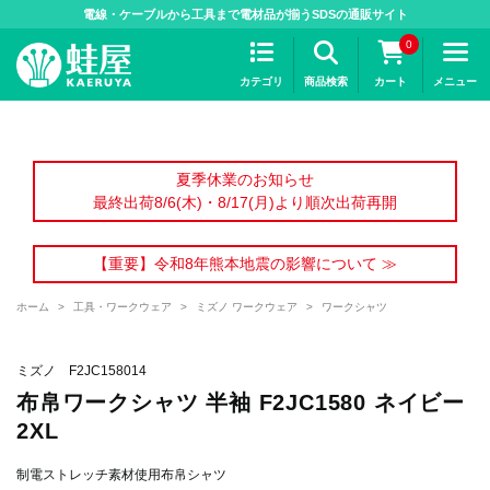
>
電線・ケーブルから工具まで電材品が揃うSDSの通販サイト
0
カテゴリ
商品検索
カート
メニュー
夏季休業のお知らせ
最終出荷8/6(木)・8/17(月)より順次出荷再開
【重要】令和8年熊本地震の影響について ≫
ホーム
>
工具・ワークウェア
>
ミズノ ワークウェア
>
ワークシャツ
ミズノ F2JC158014
布帛ワークシャツ 半袖 F2JC1580 ネイビー
2XL
制電ストレッチ素材使用布帛シャツ