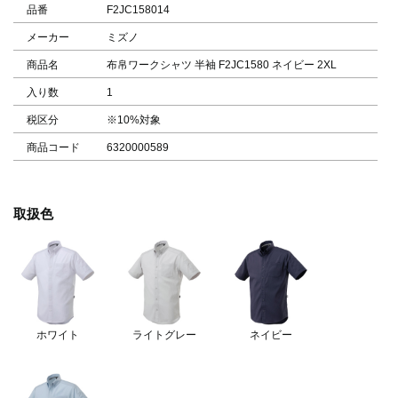
品番
F2JC158014
メーカー
ミズノ
商品名
布帛ワークシャツ 半袖 F2JC1580 ネイビー 2XL
入り数
1
税区分
※10%対象
商品コード
6320000589
取扱色
ホワイト
ライトグレー
ネイビー