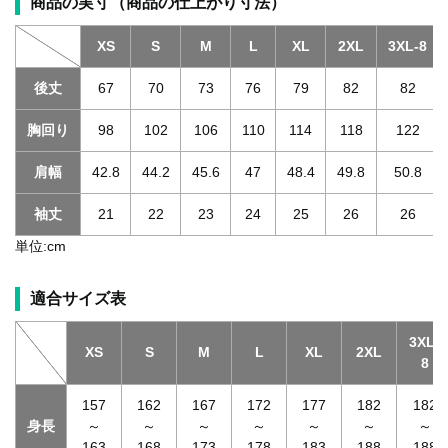
商品の実寸（商品の仕上がり寸法）
XS
S
M
L
XL
2XL
3XL-8
後丈
67
70
73
76
79
82
82
胸回り
98
102
106
110
114
118
122
肩幅
42.8
44.2
45.6
47
48.4
49.8
50.8
袖丈
21
22
23
24
25
26
26
単位:cm
適合サイズ表
3XL-
XS
S
M
L
XL
2XL
8
157
162
167
172
177
182
182
身長
～
～
～
～
～
～
～
163
168
173
178
183
188
188