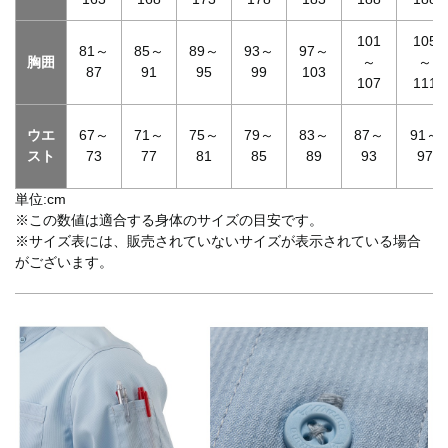
101
105
81～
85～
89～
93～
97～
胸囲
～
～
87
91
95
99
103
107
111
ウエ
67～
71～
75～
79～
83～
87～
91～
スト
73
77
81
85
89
93
97
単位:cm
※この数値は適合する身体のサイズの目安です。
※サイズ表には、販売されていないサイズが表示されている場合
がございます。