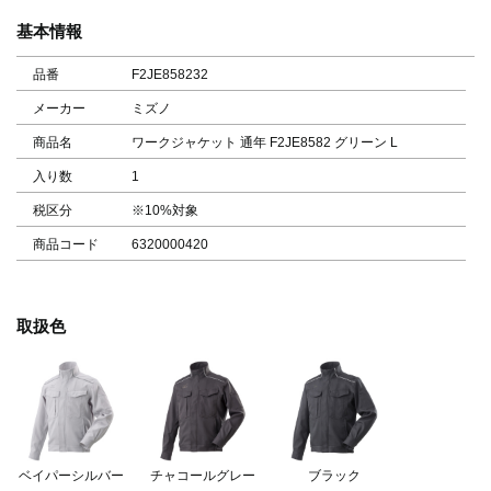
基本情報
品番
F2JE858232
メーカー
ミズノ
商品名
ワークジャケット 通年 F2JE8582 グリーン L
入り数
1
税区分
※10%対象
商品コード
6320000420
取扱色
ベイパーシルバー
チャコールグレー
ブラック