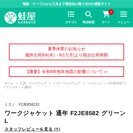
>
電線・ケーブルから工具まで電材品が揃うSDSの通販サイト
0
カテゴリ
商品検索
カート
メニュー
夏季休業のお知らせ
最終出荷8/6(木)・8/17(月)より順次出荷再開
【重要】令和8年熊本地震の影響について ≫
ホーム
>
工具・ワークウェア
>
ミズノ ワークウェア
>
ジャケット
>
F2JE8582 ワ
ークジャケット(通年)
ミズノ F2JE858232
ワークジャケット 通年 F2JE8582 グリーン
L
スタッフレビューを見る (1)