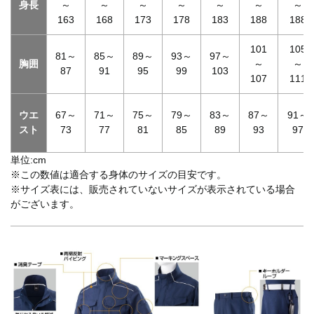
身長
～
～
～
～
～
～
～
163
168
173
178
183
188
188
101
105
81～
85～
89～
93～
97～
胸囲
～
～
87
91
95
99
103
107
111
ウエ
67～
71～
75～
79～
83～
87～
91～
スト
73
77
81
85
89
93
97
単位:cm
※この数値は適合する身体のサイズの目安です。
※サイズ表には、販売されていないサイズが表示されている場合
がございます。