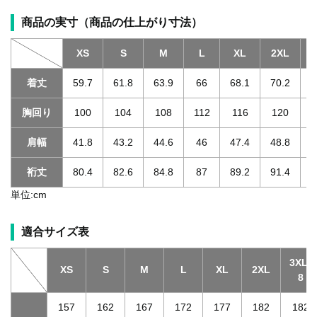
商品の実寸（商品の仕上がり寸法）
XS
S
M
L
XL
2XL
3
着丈
59.7
61.8
63.9
66
68.1
70.2
胸回り
100
104
108
112
116
120
肩幅
41.8
43.2
44.6
46
47.4
48.8
裄丈
80.4
82.6
84.8
87
89.2
91.4
単位:cm
適合サイズ表
3XL-
XS
S
M
L
XL
2XL
8
157
162
167
172
177
182
182