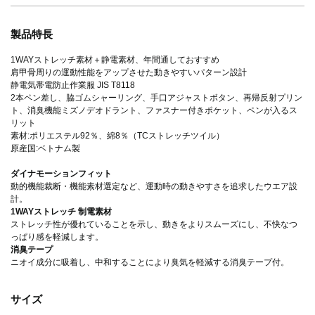
製品特長
1WAYストレッチ素材＋静電素材、年間通しておすすめ
肩甲骨周りの運動性能をアップさせた動きやすいパターン設計
静電気帯電防止作業服 JIS T8118
2本ペン差し、脇ゴムシャーリング、手口アジャストボタン、再帰反射プリン
ト、消臭機能ミズノデオドラント、ファスナー付きポケット、ペンが入るス
リット
素材:ポリエステル92％、綿8％（TCストレッチツイル）
原産国:ベトナム製
ダイナモーションフィット
動的機能裁断・機能素材選定など、運動時の動きやすさを追求したウエア設
計。
1WAYストレッチ 制電素材
ストレッチ性が優れていることを示し、動きをよりスムーズにし、不快なつ
っぱり感を軽減します。
消臭テープ
ニオイ成分に吸着し、中和することにより臭気を軽減する消臭テープ付。
サイズ