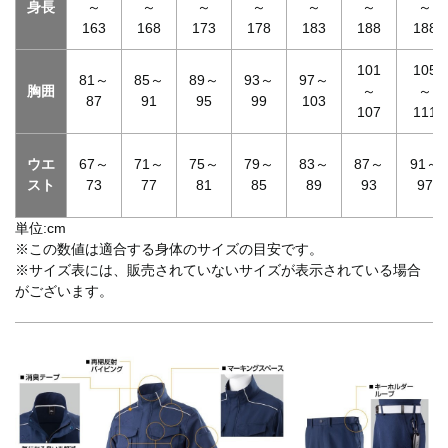
身長
～
～
～
～
～
～
～
163
168
173
178
183
188
188
101
105
81～
85～
89～
93～
97～
胸囲
～
～
87
91
95
99
103
107
111
ウエ
67～
71～
75～
79～
83～
87～
91～
スト
73
77
81
85
89
93
97
単位:cm
※この数値は適合する身体のサイズの目安です。
※サイズ表には、販売されていないサイズが表示されている場合
がございます。