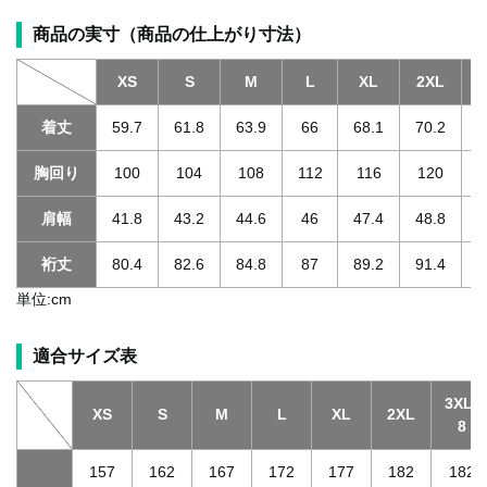
商品の実寸（商品の仕上がり寸法）
XS
S
M
L
XL
2XL
3
着丈
59.7
61.8
63.9
66
68.1
70.2
胸回り
100
104
108
112
116
120
肩幅
41.8
43.2
44.6
46
47.4
48.8
裄丈
80.4
82.6
84.8
87
89.2
91.4
単位:cm
適合サイズ表
3XL-
XS
S
M
L
XL
2XL
8
157
162
167
172
177
182
182