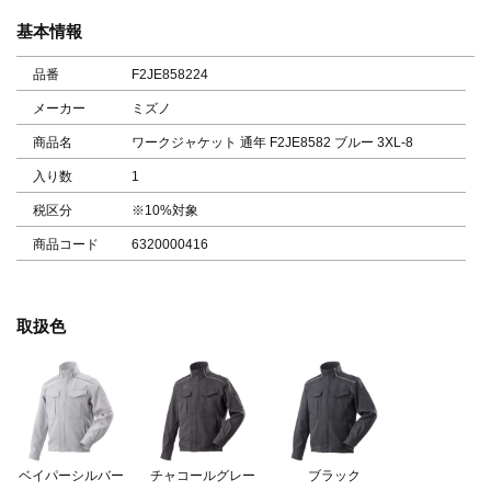
基本情報
品番
F2JE858224
メーカー
ミズノ
商品名
ワークジャケット 通年 F2JE8582 ブルー 3XL-8
入り数
1
税区分
※10%対象
商品コード
6320000416
取扱色
ベイパーシルバー
チャコールグレー
ブラック