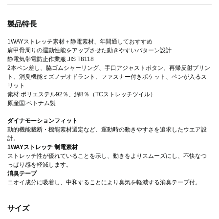
製品特長
1WAYストレッチ素材＋静電素材、年間通しておすすめ
肩甲骨周りの運動性能をアップさせた動きやすいパターン設計
静電気帯電防止作業服 JIS T8118
2本ペン差し、脇ゴムシャーリング、手口アジャストボタン、再帰反射プリン
ト、消臭機能ミズノデオドラント、ファスナー付きポケット、ペンが入るス
リット
素材:ポリエステル92％、綿8％（TCストレッチツイル）
原産国:ベトナム製
ダイナモーションフィット
動的機能裁断・機能素材選定など、運動時の動きやすさを追求したウエア設
計。
1WAYストレッチ 制電素材
ストレッチ性が優れていることを示し、動きをよりスムーズにし、不快なつ
っぱり感を軽減します。
消臭テープ
ニオイ成分に吸着し、中和することにより臭気を軽減する消臭テープ付。
サイズ