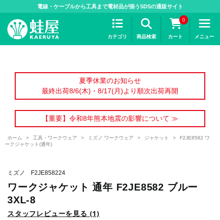
>
電線・ケーブルから工具まで電材品が揃うSDSの通販サイト
0
カテゴリ
商品検索
カート
メニュー
夏季休業のお知らせ
最終出荷8/6(木)・8/17(月)より順次出荷再開
【重要】令和8年熊本地震の影響について ≫
ホーム
>
工具・ワークウェア
>
ミズノ ワークウェア
>
ジャケット
>
F2JE8582 ワ
ークジャケット(通年)
ミズノ F2JE858224
ワークジャケット 通年 F2JE8582 ブルー
3XL-8
スタッフレビューを見る (1)