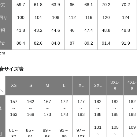
着丈
59.7
61.8
63.9
66
68.1
70.2
70.2
回り
100
104
108
112
116
120
124
肩幅
41.8
43.2
44.6
46
47.4
48.8
49.8
裄丈
80.4
82.6
84.8
87
89.2
91.4
91.9
cm
合サイズ表
3XL-
4XL-
XS
S
M
L
XL
2XL
8
8
157
162
167
172
177
182
182
182
長
～
～
～
～
～
～
～
～
163
168
173
178
183
188
188
188
101
105
109
81～
85～
89～
93～
97～
囲
～
～
～
87
91
95
99
103