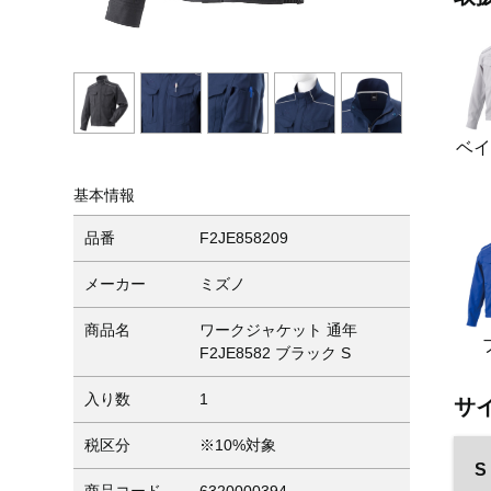
ベ
基本情報
品番
F2JE858209
メーカー
ミズノ
商品名
ワークジャケット 通年
F2JE8582 ブラック S
入り数
1
サ
税区分
※10%対象
S