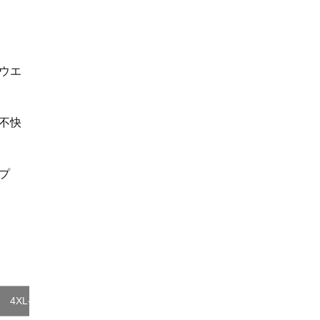
ウエ
不快
プ
4XL-8