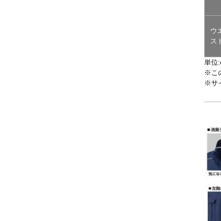
ウ
ス
単位:
※こ
※サ