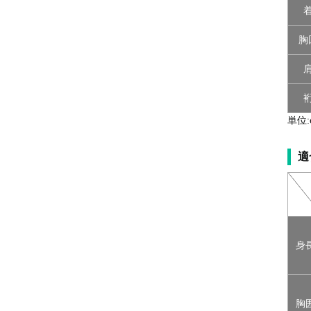
胸
単位:
適
身
胸