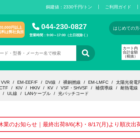
銅建値：
2
3
3
0
千円/トン
ご利用ガイド
044-230-0827
20,000円以上
はじめての方
送料は弊社負担
営業時間：9:00～17:00（土日祝除く）
カート内
合計金額
（税抜）
VVR
EM-EEF/F
DV線
裸銅撚線
EM-LMFC
太陽光発電
CTF
KIV
HKIV
KV
VSF・SHVSF
補償導線
耐熱電線
UL線
LANケーブル
光パッチコード
休業のお知らせ｜最終出荷8/6(木)・8/17(月)より順次出