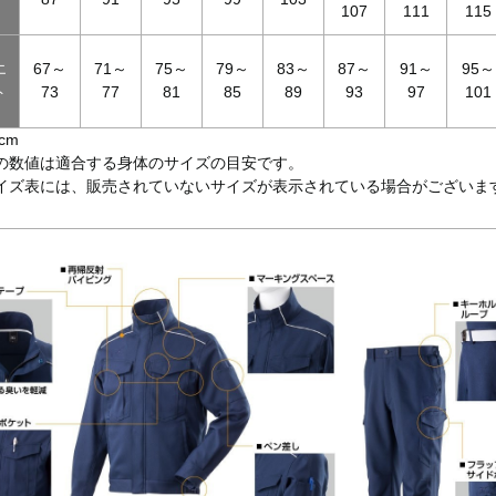
107
111
115
エ
67～
71～
75～
79～
83～
87～
91～
95～
ト
73
77
81
85
89
93
97
101
cm
の数値は適合する身体のサイズの目安です。
イズ表には、販売されていないサイズが表示されている場合がございま