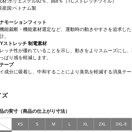
素材:ポリエステル92％、綿8％（TCストレッチツイル）
原産国:ベトナム製
ナモーションフィット
機能裁断・機能素材選定など、運動時の動きやすさを追求した
計。
AYストレッチ 制電素材
レッチ性が優れていることを示し、動きをよりスムーズにし、
っぱり感を軽減します。
テープ
イ成分に吸着し、中和することにより臭気を軽減する消臭テー
イズ
品の実寸（商品の仕上がり寸法）
XS
S
M
L
XL
2XL
3XL-8