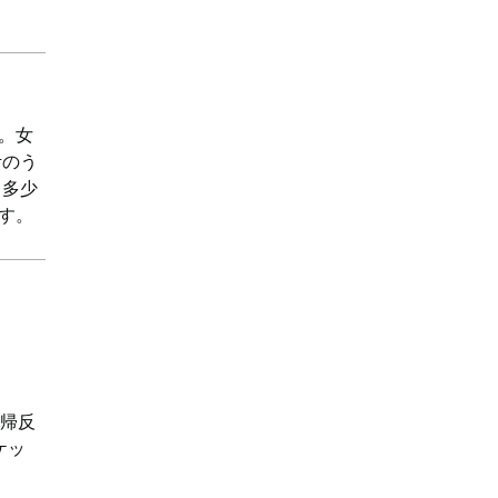
。女
考のう
と多少
す。
再帰反
ケッ