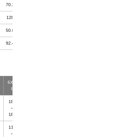
70.2
128
50.8
92.4
6XL-
8
182
～
188
117
～