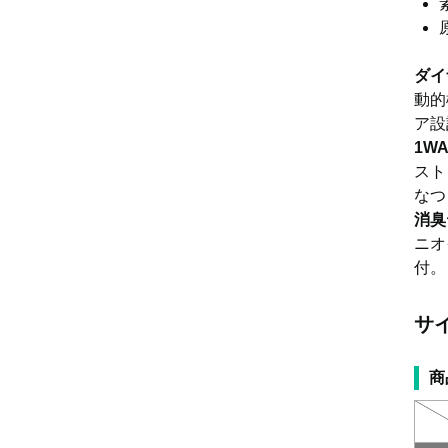
ダイ
動的
ア設
1W
スト
なつ
消臭
ニオ
付。
サ
商