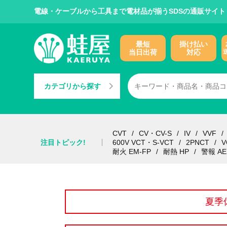
電線・ケーブルから工具まで電材品が揃うSDSの通販サイト
最短
掛け払い
当日出荷
対応
カテゴリから探す
CVT
CV・CV-S
IV
VVF
注目トピック!
600V VCT・S-VCT
2PNCT
V
耐火 EM-FP
耐熱 HP
警報 AE
夏季