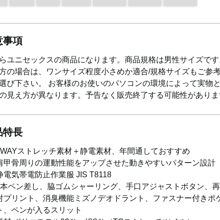
意事項
らユニセックスの商品になります。商品規格は男性サイズです
方の場合は、ワンサイズ程度小さめか適合/規格サイズもご参
選び下さい。 お客様のお使いのパソコンの環境によって実物
の見え方が異なります。予告なく販売終了する可能性がありま
品特長
1WAYストレッチ素材＋静電素材、年間通しておすすめ
肩甲骨周りの運動性能をアップさせた動きやすいパターン設計
静電気帯電防止作業服 JIS T8118
2本ペン差し、脇ゴムシャーリング、手口アジャストボタン、
射プリント、消臭機能ミズノデオドラント、ファスナー付きポ
ト、ペンが入るスリット