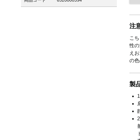
商品コード
6320000394
注
こち
性の
えお
の色
製