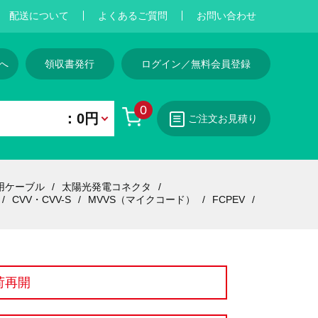
配送について
よくあるご質問
お問い合わせ
へ
領収書発行
ログイン／無料会員登録
0
：0円
ご注文お見積り
用ケーブル
太陽光発電コネクタ
CVV・CVV-S
MVVS（マイクコード）
FCPEV
荷再開