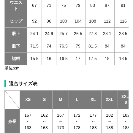
ウエス
67
71
75
79
83
87
91
ト
ヒップ
92
96
100
104
108
112
116
股上
24.1
24.9
25.7
26.5
27.3
28.1
28.5
股下
71.5
74
76.5
79
81.5
84
84
裾幅
15.5
16
16.5
17
17.5
18
18.5
単位:cm
適合サイズ表
3XL-
XS
S
M
L
XL
2XL
8
157
162
167
172
177
182
182
身長
～
～
～
～
～
～
～
163
168
173
178
183
188
188