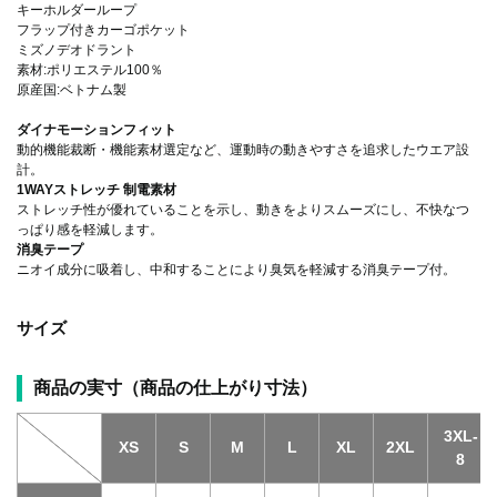
キーホルダーループ
フラップ付きカーゴポケット
ミズノデオドラント
素材:ポリエステル100％
原産国:ベトナム製
ダイナモーションフィット
動的機能裁断・機能素材選定など、運動時の動きやすさを追求したウエア設
計。
1WAYストレッチ 制電素材
ストレッチ性が優れていることを示し、動きをよりスムーズにし、不快なつ
っぱり感を軽減します。
消臭テープ
ニオイ成分に吸着し、中和することにより臭気を軽減する消臭テープ付。
サイズ
商品の実寸（商品の仕上がり寸法）
3XL-
XS
S
M
L
XL
2XL
8