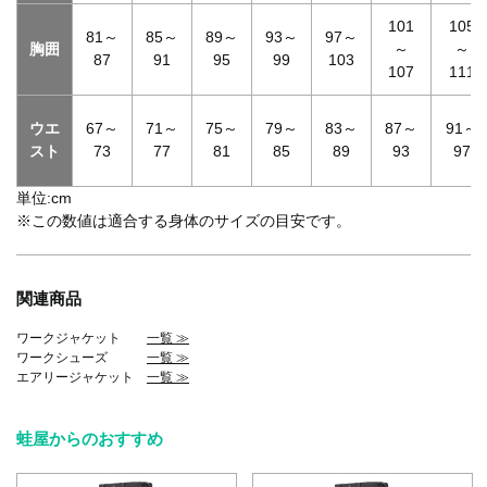
101
105
81～
85～
89～
93～
97～
胸囲
～
～
87
91
95
99
103
107
111
ウエ
67～
71～
75～
79～
83～
87～
91～
スト
73
77
81
85
89
93
97
単位:cm
※この数値は適合する身体のサイズの目安です。
関連商品
ワークジャケット
一覧 ≫
ワークシューズ
一覧 ≫
エアリージャケット
一覧 ≫
蛙屋からのおすすめ