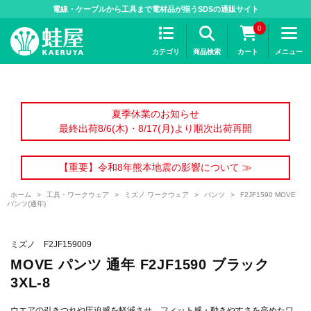
>
電線・ケーブルから工具まで電材品が揃うSDSの通販サイト
0
カテゴリ
商品検索
カート
メニュー
夏季休業のお知らせ
最終出荷8/6(木)・8/17(月)より順次出荷再開
【重要】令和8年熊本地震の影響について ≫
ホーム
>
工具・ワークウェア
>
ミズノ ワークウェア
>
パンツ
>
F2JF1590 MOVE
パンツ(通年)
ミズノ F2JF159009
MOVE パンツ 通年 F2JF1590 ブラック
3XL-8
ウエアの引きつれや圧迫感を軽減させ、フィット感・動きやすさを高めたワ