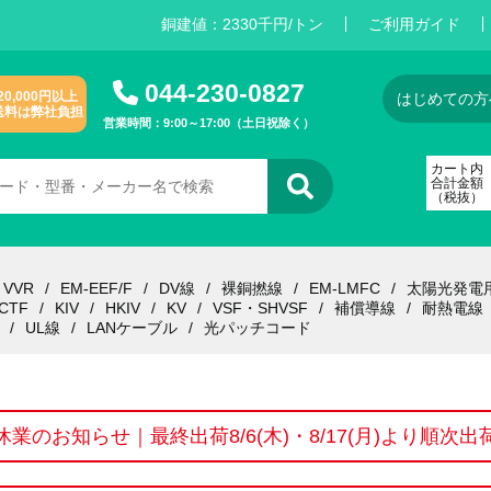
銅建値：
2
3
3
0
千円/トン
ご利用ガイド
044-230-0827
20,000円以上
はじめての方
送料は弊社負担
営業時間：9:00～17:00（土日祝除く）
カート内
合計金額
（税抜）
VVR
EM-EEF/F
DV線
裸銅撚線
EM-LMFC
太陽光発電
CTF
KIV
HKIV
KV
VSF・SHVSF
補償導線
耐熱電線
UL線
LANケーブル
光パッチコード
休業のお知らせ｜最終出荷8/6(木)・8/17(月)より順次出