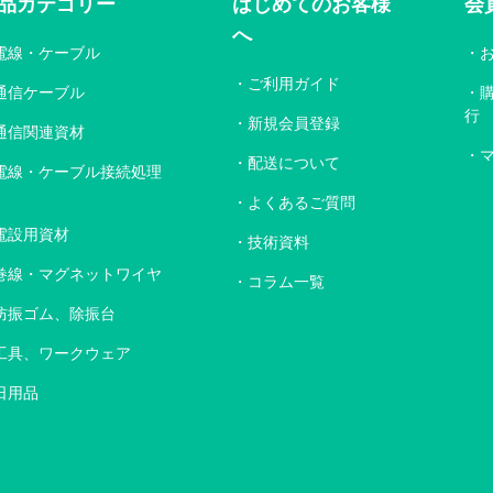
品カテゴリー
はじめてのお客様
会
へ
電線・ケーブル
ご利用ガイド
通信ケーブル
行
新規会員登録
通信関連資材
配送について
電線・ケーブル接続処理
よくあるご質問
電設用資材
技術資料
巻線・マグネットワイヤ
コラム一覧
防振ゴム、除振台
工具、ワークウェア
日用品