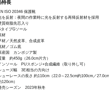
品特長
EN ISO 20346 保護靴
光を反射：夜間の作業時に光を反射する再帰反射材を採用
硬質樹脂先芯入り
GタイプGソール
素材
甲材／天然皮革、合成皮革
底材／ゴム底
原産国 カンボジア製
質量 約450g（26.0cm片方）
インソール PUスポンジ+合成繊維（取り外し可）
シューズ幅 3E相当の方向け
シューレースの長さ 約110cm（22.0～22.5cm約100cm／27.0
約120cm）
発売シーズン 2023年秋冬