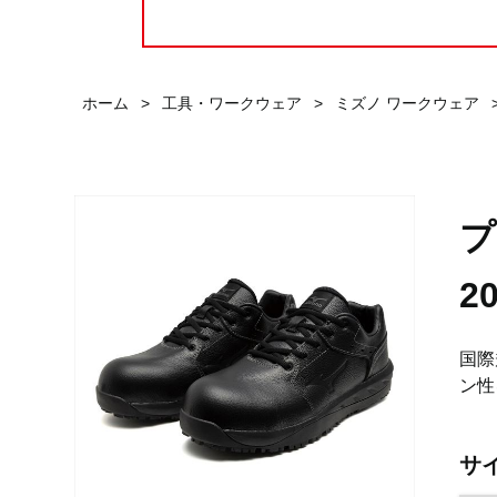
ホーム
>
工具・ワークウェア
>
ミズノ ワークウェア
プ
2
国際
ン性
サ