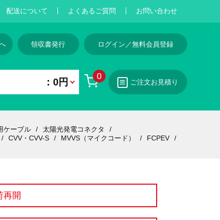
配送について
よくあるご質問
お問い合わせ
へ
領収書発行
ログイン／無料会員登録
0
：0円
ご注文お見積り
用ケーブル
太陽光発電コネクタ
CVV・CVV-S
MVVS（マイクコード）
FCPEV
荷再開