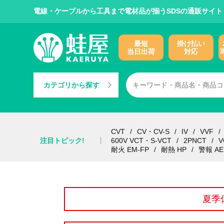
電線・ケーブルから工具まで電材品が揃うSDSの通販サイト
最短
掛け払い
当日出荷
対応
カテゴリから探す
CVT
CV・CV-S
IV
VVF
注目トピック!
600V VCT・S-VCT
2PNCT
V
耐火 EM-FP
耐熱 HP
警報 AE
夏季