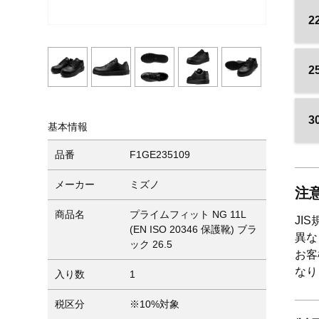
2
2
3
基本情報
品番
F1GE235109
メーカー
ミズノ
注
商品名
プライムフィット NG 11L
JI
(EN ISO 20346 保護靴) ブラ
異な
ック 26.5
お客
なり
入り数
1
税区分
※10%対象