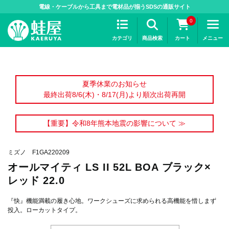
>
電線・ケーブルから工具まで電材品が揃うSDSの通販サイト
0
カテゴリ
商品検索
カート
メニュー
夏季休業のお知らせ
最終出荷8/6(木)・8/17(月)より順次出荷再開
【重要】令和8年熊本地震の影響について ≫
ミズノ F1GA220209
オールマイティ LS II 52L BOA ブラック×
レッド 22.0
『快』機能満載の履き心地。ワークシューズに求められる高機能を惜しまず
投入。ローカットタイプ。