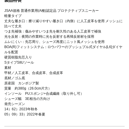
製品特長
JSAA規格 普通作業用(A種)認定品 プロテクティブスニーカー
軽量タイプ
丈夫な履き口：擦り減りやすい履き口（内側）に人工皮革を使用 メッシュに
比べて丈夫
つま先補強：傷みやすいつま先を耐久性のある人工皮革で補強
光を反射：夜間の作業時に光を反射する再帰反射材を採用
ムレにくい：先芯周り、シューズ再度にニット風メッシュを使用
BOA(R)フィットシステム：ロウパワーのプッシュプル式ダイヤル[L6]ダイヤ
ルを配置
硬質樹脂先芯入り
SタイプSIIUソール
素材
甲材／人工皮革、合成皮革、合成皮革
底材／ゴム底
原産国 カンボジア製
質量 約380g（26.0cm片方）
インソール PUスポンジ+合成繊維（取り外し可）
シューズ幅 3E相当の方向け
発売シーズン
14）62）2023年秋冬
05）09）33）2022年春夏