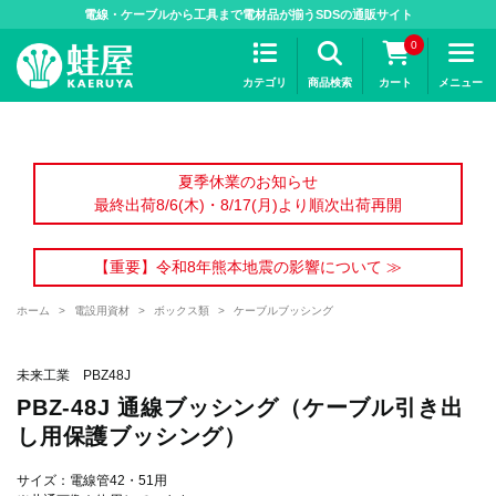
>
電線・ケーブルから工具まで電材品が揃うSDSの通販サイト
0
カテゴリ
商品検索
カート
メニュー
夏季休業のお知らせ
最終出荷8/6(木)・8/17(月)より順次出荷再開
【重要】令和8年熊本地震の影響について ≫
ホーム
>
電設用資材
>
ボックス類
>
ケーブルブッシング
未来工業 PBZ48J
PBZ-48J 通線ブッシング（ケーブル引き出
し用保護ブッシング）
サイズ：電線管42・51用