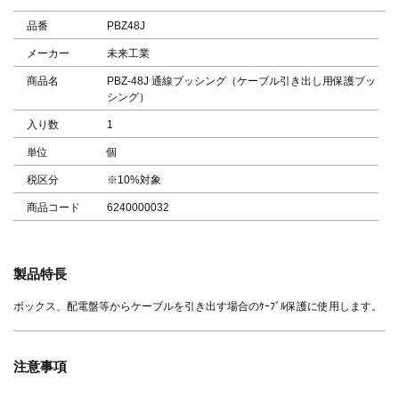
品番
PBZ48J
メーカー
未来工業
商品名
PBZ-48J 通線ブッシング（ケーブル引き出し用保護ブッ
シング）
入り数
1
単位
個
税区分
※10%対象
商品コード
6240000032
製品特長
ボックス、配電盤等からケーブルを引き出す場合のｹｰﾌﾞﾙ保護に使用します。
注意事項