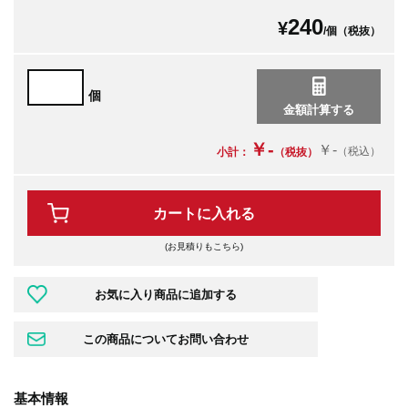
240
¥
/個（税抜）
個
￥-
￥-
（税込）
小計：
（税抜）
カートに入れる
(お見積りもこちら)
基本情報